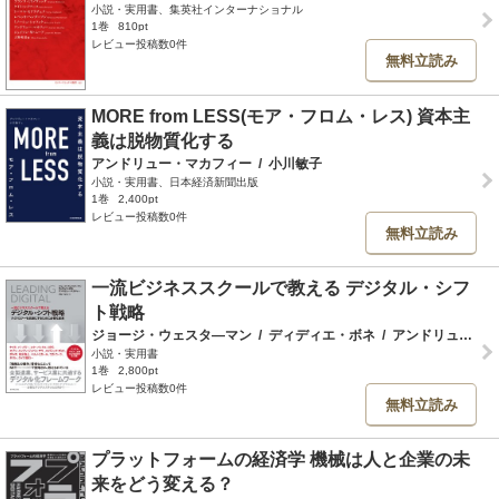
小説・実用書、集英社インターナショナル
1巻
810pt
レビュー投稿数0件
無料立読み
MORE from LESS(モア・フロム・レス) 資本主
義は脱物質化する
アンドリュー・マカフィー
/
小川敏子
小説・実用書、日本経済新聞出版
1巻
2,400pt
レビュー投稿数0件
無料立読み
一流ビジネススクールで教える デジタル・シフ
ト戦略
ジョージ・ウェスタ―マン
/
ディディエ・ボネ
/
アンドリュー・マカフィー
小説・実用書
1巻
2,800pt
レビュー投稿数0件
無料立読み
プラットフォームの経済学 機械は人と企業の未
来をどう変える？