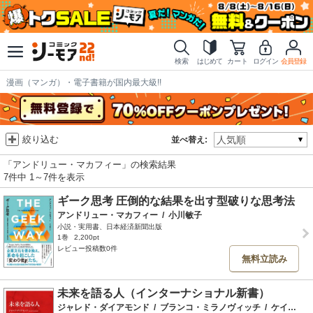
検索
はじめて
カート
ログイン
会員登録
漫画（マンガ）・電子書籍が国内最大級!!
絞り込む
並べ替え:
「アンドリュー・マカフィー」の検索結果
7件中 1～7件を表示
ギーク思考 圧倒的な結果を出す型破りな思考法
アンドリュー・マカフィー
/
小川敏子
小説・実用書、日本経済新聞出版
1巻
2,200pt
レビュー投稿数0件
無料立読み
未来を語る人（インターナショナル新書）
ジャレド・ダイアモンド
/
ブランコ・ミラノヴィッチ
/
ケイト・レイワース