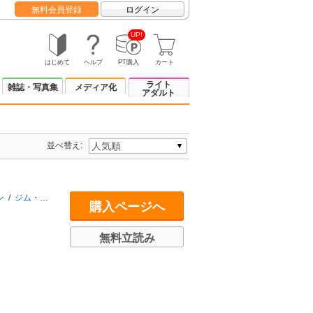
無料会員登録
ログイン
UP!
はじめて
ヘルプ
PT購入
カート
ライト
雑誌・写真集
メディア化
アダルト
並べ替え:
ン
/
ジム・ロジャーズ
/
ジョン・ボルトン
/
ジャック・アタリ
/
ジェフリー・サ
購入ページへ
無料立読み