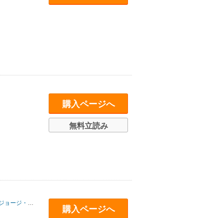
購入ページへ
無料立読み
ジョージ・フリードマン
/
イワン・クラステフ
/
アダム・トゥーズ
/
ヴァレリー
購入ページへ