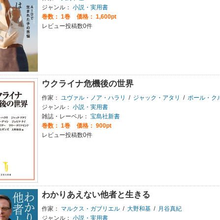
ジャンル：
小説・実用書
巻数：
1巻
価格： 1,600pt
レビュー投稿数0件
ウクライナ危機後の世界
作家：
ユヴァル・ノア・ハラリ
/
ジャック・アタリ
/
ポール・ク
ジャンル：
小説・実用書
雑誌・レーベル：
宝島社新書
巻数：
1巻
価格： 900pt
レビュー投稿数0件
わかりあえない他者と生きる
作家：
マルクス・ガブリエル
/
大野和基
/
月谷真紀
ジャンル：
小説・実用書