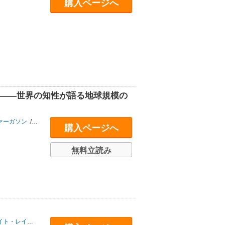
購入ページへ
ク――世界の知性が語る地球規模の
ァーガソン
/
ジョセフ・ナイ
/
ダロン・アセモグル
/
シーナ・アイエンガー
/
ジ
購入ページへ
無料立読み
ト・レイワース
/
トーマス・セドラチェク
/
レベッカ・ヘンダーソン
/
ミノーシ