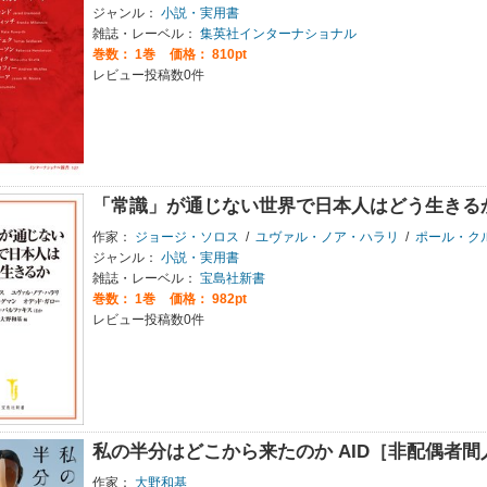
ジャンル：
小説・実用書
雑誌・レーベル：
集英社インターナショナル
巻数：
1巻
価格： 810pt
レビュー投稿数0件
「常識」が通じない世界で日本人はどう生きる
作家：
ジョージ・ソロス
/
ユヴァル・ノア・ハラリ
/
ポール・ク
ジャンル：
小説・実用書
雑誌・レーベル：
宝島社新書
巻数：
1巻
価格： 982pt
レビュー投稿数0件
私の半分はどこから来たのか AID［非配偶者
作家：
大野和基