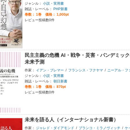
ジャンル：
小説・実用書
雑誌・レーベル：
PHP新書
巻数：
1巻
価格： 1,000pt
レビュー投稿数0件
民主主義の危機 AI・戦争・災害・パンデミッ
未来予測
作家：
イアン・ブレマー
/
フランシス・フクヤマ
/
ニーアル・フ
ジャンル：
小説・実用書
雑誌・レーベル：
朝日新書
巻数：
1巻
価格： 870pt
レビュー投稿数0件
未来を語る人（インターナショナル新書）
作家：
ジャレド・ダイアモンド
/
ブランコ・ミラノヴィッチ
/
ケイ