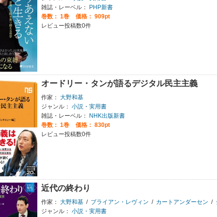
雑誌・レーベル：
PHP新書
巻数：
1巻
価格： 909pt
レビュー投稿数0件
オードリー・タンが語るデジタル民主主義
作家：
大野和基
ジャンル：
小説・実用書
雑誌・レーベル：
NHK出版新書
巻数：
1巻
価格： 830pt
レビュー投稿数0件
近代の終わり
作家：
大野和基
/
ブライアン・レヴィン
/
カートアンダーセン
/
ジャンル：
小説・実用書