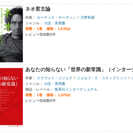
ネオ君主論
作家：
カーティス・ヤーヴィン
/
大野和基
ジャンル：
小説・実用書
巻数：
1巻
価格： 1,636pt
レビュー投稿数0件
あなたの知らない「世界の新常識」（インター
作家：
スラヴォイ・ジジェク
/
ジョセフ・Ｅ・スティグリッツ
/
エ
ジャンル：
小説・実用書
雑誌・レーベル：
集英社インターナショナル
巻数：
1巻
価格： 1,020pt
レビュー投稿数0件