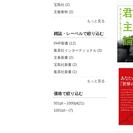
宝島社 (2)
文藝春秋 (2)
もっと見る
雑誌・レーベルで絞り込む
PHP新書 (12)
集英社インターナショナル (3)
文春新書 (2)
宝島社新書 (2)
集英社新書 (1)
もっと見る
価格で絞り込む
501pt～1000pt(21)
1001pt～(7)