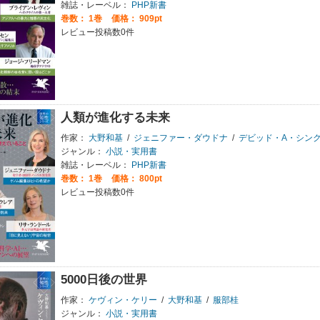
雑誌・レーベル：
PHP新書
巻数：
1巻
価格： 909pt
レビュー投稿数0件
人類が進化する未来
作家：
大野和基
/
ジェニファー・ダウドナ
/
デビッド・A・シン
ジャンル：
小説・実用書
雑誌・レーベル：
PHP新書
巻数：
1巻
価格： 800pt
レビュー投稿数0件
5000日後の世界
作家：
ケヴィン・ケリー
/
大野和基
/
服部桂
ジャンル：
小説・実用書