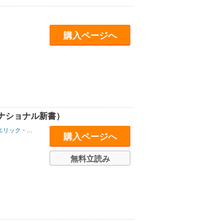
購入ページへ
ナショナル新書）
リック・カウフマン
/
ジェイソン・ヒッケル
/
ジョセフ・ヘンリック
/
ジャック
購入ページへ
無料立読み