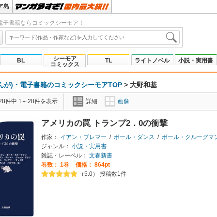
ア島
電子書籍ならコミックシーモア！
シーモア
BL
TL
ライトノベル
小説・実用書
コミックス
んが)・電子書籍のコミックシーモアTOP
>
大野和基
8件中 1～28件を表示
詳細
画像
アメリカの罠 トランプ2．0の衝撃
作家：
イアン・ブレマー
/
ポール・ダンス
/
ポール・クルーグマ
ジャンル：
小説・実用書
雑誌・レーベル：
文春新書
巻数：
1巻
価格： 864pt
（5.0） 投稿数1件