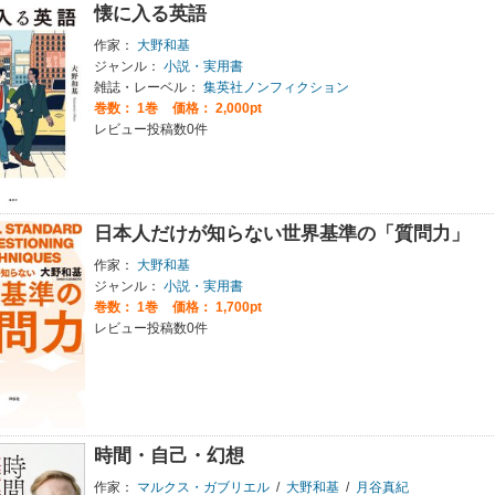
懐に入る英語
作家：
大野和基
ジャンル：
小説・実用書
雑誌・レーベル：
集英社ノンフィクション
巻数：
1巻
価格： 2,000pt
レビュー投稿数0件
日本人だけが知らない世界基準の「質問力」
作家：
大野和基
ジャンル：
小説・実用書
巻数：
1巻
価格： 1,700pt
レビュー投稿数0件
時間・自己・幻想
作家：
マルクス・ガブリエル
/
大野和基
/
月谷真紀