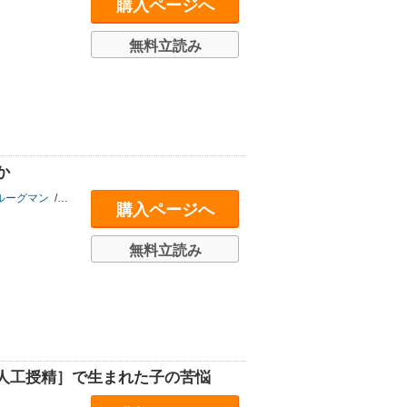
購入ページへ
無料立読み
か
ルーグマン
/
オデッド・ガロー
/
ヤニス・バルファキス
/
ほか
/
大野和基
購入ページへ
無料立読み
間人工授精］で生まれた子の苦悩