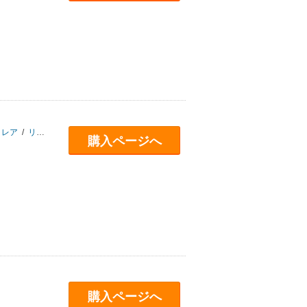
クレア
/
リサ・ランドール
/
ジョセフ・ヘンリック
/
ジョナサン・シルバータウン
購入ページへ
購入ページへ