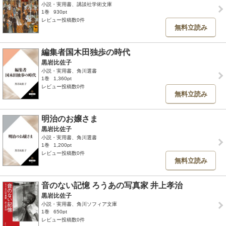
小説・実用書、講談社学術文庫
1巻
930pt
レビュー投稿数0件
無料立読み
編集者国木田独歩の時代
黒岩比佐子
小説・実用書、角川選書
1巻
1,360pt
レビュー投稿数0件
無料立読み
明治のお嬢さま
黒岩比佐子
小説・実用書、角川選書
1巻
1,200pt
レビュー投稿数0件
無料立読み
音のない記憶 ろうあの写真家 井上孝治
黒岩比佐子
小説・実用書、角川ソフィア文庫
1巻
650pt
レビュー投稿数0件