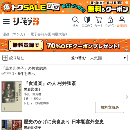
検索
はじめて
カート
ログイン
会員登録
漫画（マンガ）・電子書籍が国内最大級!!
絞り込む
並べ替え:
「黒岩比佐子」の検索結果
6件中 1～6件を表示
『食道楽』の人 村井弦斎
黒岩比佐子
小説・実用書
1巻
4,300pt
レビュー投稿数0件
無料立読み
歴史のかげに美食あり 日本饗宴外交史
黒岩比佐子