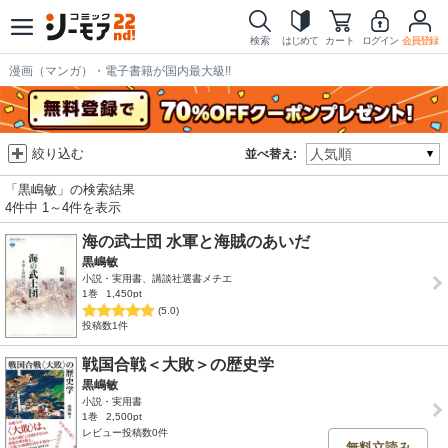
検索
はじめて
カート
ログイン
会員登録
漫画（マンガ）・電子書籍が国内最大級!!
絞り込む
並べ替え:
「黒嶋敏」の検索結果
4件中 1～4件を表示
海の武士団 水軍と海賊のあいだ
黒嶋敏
小説・実用書、講談社選書メチエ
1巻
1,450pt
(5.0)
投稿数1件
戦国合戦＜大敗＞の歴史学
黒嶋敏
小説・実用書
1巻
2,500pt
レビュー投稿数0件
無料立読み