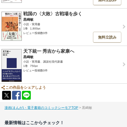
戦国の〈大敗〉古戦場を歩く
黒嶋敏
小説・実用書
1巻
1,800pt
レビュー投稿数0件
無料立読み
天下統一 秀吉から家康へ
黒嶋敏
小説・実用書、講談社現代新書
1巻
750pt
レビュー投稿数0件
この作品をシェアしよう
漫画(まんが)・電子書籍のコミックシーモアTOP
黒嶋敏
最新情報はここからチェック！