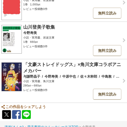
小説・実用書、岩波新書
1巻
1,000pt
レビュー投稿数0件
無料立読み
山川登美子歌集
今野寿美
小説・実用書、岩波文庫
1巻
660pt
レビュー投稿数0件
無料立読み
「文豪ストレイドッグス」×角川文庫コラボアニ
メカバー
与謝野晶子
/
今野寿美
/
中原中也
/
佐々木幹郎
/
中島敦
/
国木田独歩
小説・実用書、角川文庫
280pt～680pt
レビュー投稿数0件
無料立読み
この作品をシェアしよう