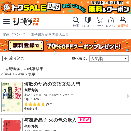
検索
はじめて
カート
ログイン
会員登録
漫画（マンガ）・電子書籍が国内最大級!!
絞り込む
並べ替え:
「今野寿美」の検索結果
4件中 1～4件を表示
短歌のための文語文法入門
今野寿美
小説・実用書、角川短歌ライブラリー
1巻
1,280pt
(5.0)
投稿数1件
与謝野晶子 火の色の歌人
今野寿美