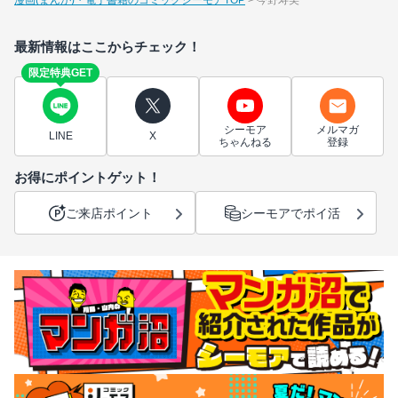
漫画(まんが)・電子書籍のコミックシーモアTOP
今野寿美
最新情報はここからチェック！
限定特典GET
シーモア
メルマガ
LINE
X
ちゃんねる
登録
お得にポイントゲット！
ご来店ポイント
シーモアでポイ活