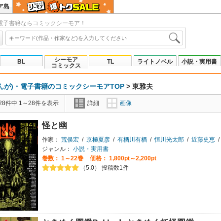
ア島
電子書籍ならコミックシーモア！
シーモア
BL
TL
ライトノベル
小説・実用書
コミックス
んが)・電子書籍のコミックシーモアTOP
>
東雅夫
8件中 1～28件を表示
詳細
画像
怪と幽
作家：
荒俣宏
/
京極夏彦
/
有栖川有栖
/
恒川光太郎
/
近藤史恵
/
ジャンル：
小説・実用書
巻数：
1～22巻
価格： 1,800pt～2,200pt
（5.0） 投稿数1件