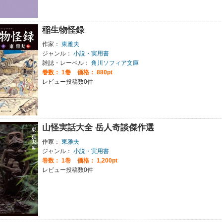
稲生物怪録
作家：
東雅夫
ジャンル：
小説・実用書
雑誌・レーベル：
角川ソフィア文庫
巻数：
1巻
価格： 880pt
レビュー投稿数0件
山怪実話大全 岳人奇談傑作選
作家：
東雅夫
ジャンル：
小説・実用書
巻数：
1巻
価格： 1,200pt
レビュー投稿数0件