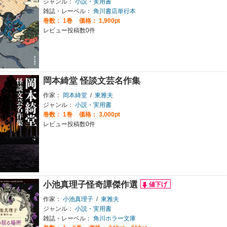
ジャンル：
小説・実用書
雑誌・レーベル：
角川書店単行本
巻数：
1巻
価格： 1,900pt
レビュー投稿数0件
岡本綺堂 怪談文芸名作集
作家：
岡本綺堂
/
東雅夫
ジャンル：
小説・実用書
巻数：
1巻
価格： 3,000pt
レビュー投稿数0件
小池真理子怪奇譚傑作選
作家：
小池真理子
/
東雅夫
ジャンル：
小説・実用書
雑誌・レーベル：
角川ホラー文庫