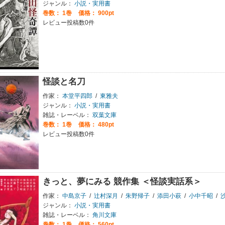
ジャンル：
小説・実用書
巻数：
1巻
価格： 900pt
レビュー投稿数0件
怪談と名刀
作家：
本堂平四郎
/
東雅夫
ジャンル：
小説・実用書
雑誌・レーベル：
双葉文庫
巻数：
1巻
価格： 480pt
レビュー投稿数0件
きっと、夢にみる 競作集 ＜怪談実話系＞
作家：
中島京子
/
辻村深月
/
朱野帰子
/
添田小萩
/
小中千昭
/
ジャンル：
小説・実用書
雑誌・レーベル：
角川文庫
巻数：
1巻
価格： 560pt