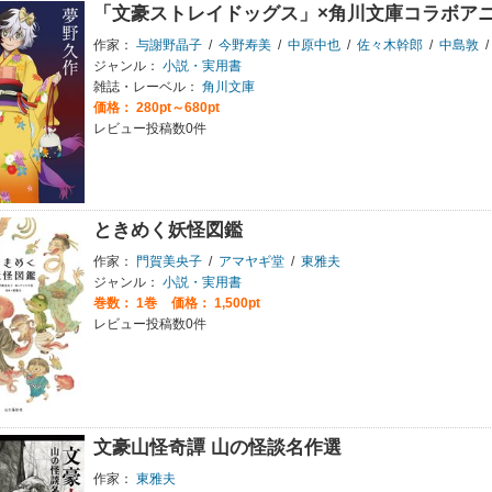
「文豪ストレイドッグス」×角川文庫コラボア
作家：
与謝野晶子
/
今野寿美
/
中原中也
/
佐々木幹郎
/
中島敦
/
ジャンル：
小説・実用書
雑誌・レーベル：
角川文庫
価格： 280pt～680pt
レビュー投稿数0件
ときめく妖怪図鑑
作家：
門賀美央子
/
アマヤギ堂
/
東雅夫
ジャンル：
小説・実用書
巻数：
1巻
価格： 1,500pt
レビュー投稿数0件
文豪山怪奇譚 山の怪談名作選
作家：
東雅夫