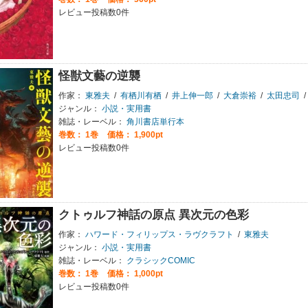
レビュー投稿数0件
怪獣文藝の逆襲
作家：
東雅夫
/
有栖川有栖
/
井上伸一郎
/
大倉崇裕
/
太田忠司
/
ジャンル：
小説・実用書
雑誌・レーベル：
角川書店単行本
巻数：
1巻
価格： 1,900pt
レビュー投稿数0件
クトゥルフ神話の原点 異次元の色彩
作家：
ハワード・フィリップス・ラヴクラフト
/
東雅夫
ジャンル：
小説・実用書
雑誌・レーベル：
クラシックCOMIC
巻数：
1巻
価格： 1,000pt
レビュー投稿数0件