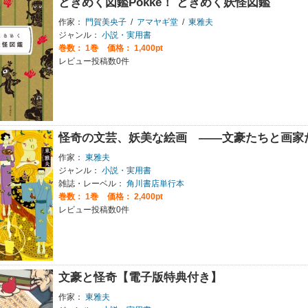
ときめく図鑑Pokke！ ときめく妖怪図鑑
作家：
門賀美央子
/
アマヤギ堂
/
東雅夫
ジャンル：
小説・実用書
巻数：
1巻
価格： 1,400pt
レビュー投稿数0件
怪奇の文芸、妖美な絵画 ――文豪たちと画家
作家：
東雅夫
ジャンル：
小説・実用書
雑誌・レーベル：
角川書店単行本
巻数：
1巻
価格： 2,400pt
レビュー投稿数0件
文豪と怪奇【電子版特典付き】
作家：
東雅夫