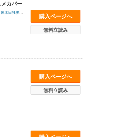
ニメカバー
国木田独歩
/
坂口安吾
/
夢野久作
/
太宰治
/
宮沢賢治
/
森鴎外
/
江戸川乱歩
/
購入ページへ
無料立読み
購入ページへ
無料立読み