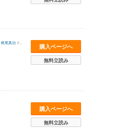
梶尾真治
/
小中千昭
/
園子温
/
樋口真嗣
/
山本弘
購入ページへ
無料立読み
購入ページへ
無料立読み