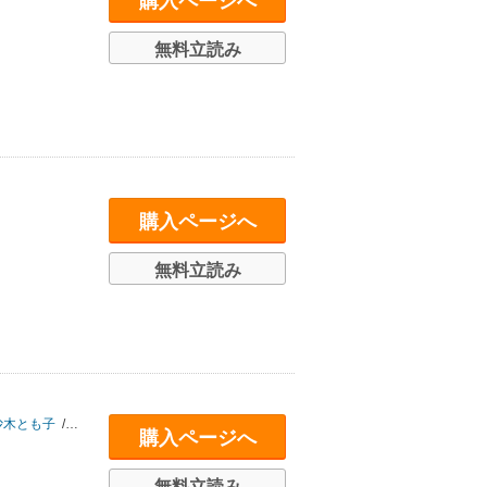
購入ページへ
無料立読み
購入ページへ
無料立読み
沙木とも子
/
内藤了
/
淺川継太
/
小島水青
/
皆川博子
/
幽編集部
/
東雅夫
購入ページへ
無料立読み