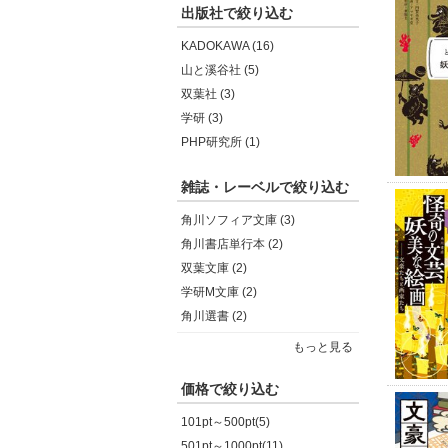
出版社で絞り込む
KADOKAWA (16)
山と溪谷社 (5)
双葉社 (3)
学研 (3)
PHP研究所 (1)
雑誌・レーベルで絞り込む
角川ソフィア文庫 (3)
角川書店単行本 (2)
双葉文庫 (2)
学研M文庫 (2)
角川選書 (2)
もっと見る
価格で絞り込む
101pt～500pt(5)
501pt～1000pt(11)