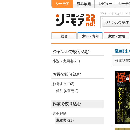
シーモア
読み放題
レビュー
シーモ
漫画（まんが）・
ジャンルで探す
総合
少年・青年
少女・女性
漫画(ま
ジャンルで絞り込む
検索結果2
小説・実用書(28)
お得で絞り込む
お得すべて(2)
値引き/還元(2)
作家で絞り込む
選択解除
東雅夫 (28)