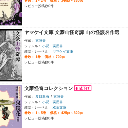
巻数：
1～2巻
価格： 340pt～360pt
レビュー投稿数0件
ヤマケイ文庫 文豪山怪奇譚 山の怪談名作選
作家：
東雅夫
ジャンル：
小説・実用書
雑誌・レーベル：
ヤマケイ文庫
巻数：
1巻
価格： 700pt
レビュー投稿数0件
文豪怪奇コレクション
作家：
夏目漱石
/
東雅夫
ジャンル：
小説・実用書
雑誌・レーベル：
双葉文庫
巻数：
1～5巻
価格： 425pt～820pt
レビュー投稿数0件