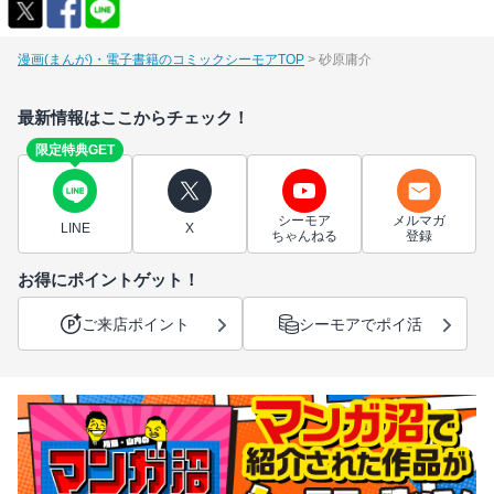
漫画(まんが)・電子書籍のコミックシーモアTOP
砂原庸介
最新情報はここからチェック！
限定特典GET
シーモア
メルマガ
LINE
X
ちゃんねる
登録
お得にポイントゲット！
ご来店ポイント
シーモアでポイ活