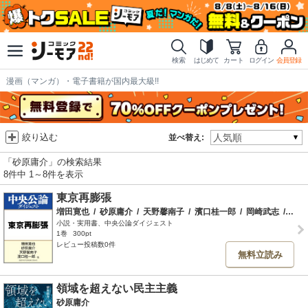
検索
はじめて
カート
ログイン
会員登録
漫画（マンガ）・電子書籍が国内最大級!!
絞り込む
並べ替え:
「砂原庸介」の検索結果
8件中 1～8件を表示
東京再膨張
増田寛也
/
砂原庸介
/
天野馨南子
/
濱口桂一郎
/
岡崎武志
/
速水
小説・実用書、中央公論ダイジェスト
1巻
300pt
レビュー投稿数0件
無料立読み
領域を超えない民主主義
砂原庸介