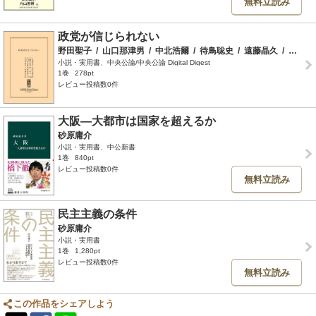
無料立読み
政党が信じられない
野田聖子
/
山口那津男
/
中北浩爾
/
待鳥聡史
/
遠藤晶久
/
三村憲弘
小説・実用書、中央公論/中央公論 Digital Digest
1巻
278pt
レビュー投稿数0件
大阪―大都市は国家を超えるか
砂原庸介
小説・実用書、中公新書
1巻
840pt
レビュー投稿数0件
無料立読み
民主主義の条件
砂原庸介
小説・実用書
1巻
1,280pt
レビュー投稿数0件
無料立読み
この作品をシェアしよう