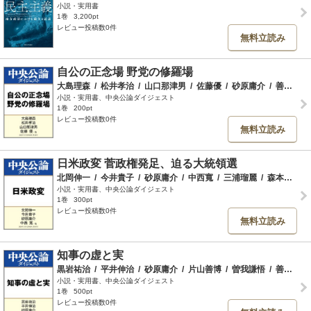
小説・実用書
1巻
3,200pt
レビュー投稿数0件
無料立読み
自公の正念場 野党の修羅場
大島理森
/
松井孝治
/
山口那津男
/
佐藤優
/
砂原庸介
/
善教将大
小説・実用書、中央公論ダイジェスト
1巻
200pt
レビュー投稿数0件
無料立読み
日米政変 菅政権発足、迫る大統領選
北岡伸一
/
今井貴子
/
砂原庸介
/
中西寬
/
三浦瑠麗
/
森本敏
/
河
小説・実用書、中央公論ダイジェスト
1巻
300pt
レビュー投稿数0件
無料立読み
知事の虚と実
黒岩祐治
/
平井伸治
/
砂原庸介
/
片山善博
/
曽我謙悟
/
善教将大
小説・実用書、中央公論ダイジェスト
1巻
500pt
レビュー投稿数0件