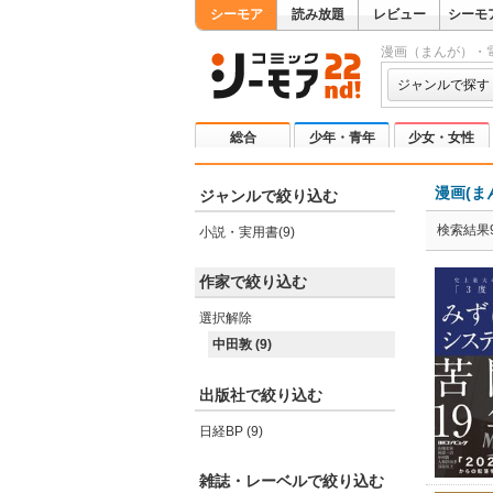
シーモア
読み放題
レビュー
シーモ
漫画（まんが）・
ジャンルで探す
総合
少年・青年
少女・女性
漫画(ま
ジャンルで絞り込む
検索結果
小説・実用書(9)
作家で絞り込む
選択解除
中田敦 (9)
出版社で絞り込む
日経BP (9)
雑誌・レーベルで絞り込む