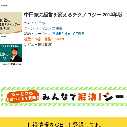
中田敦の経営を変えるテクノロジー 2014年版（日経
作家：
中田敦
ジャンル：
小説・実用書
雑誌・レーベル：
日経BP Next ICT選書
巻数：
1巻
価格： 500pt
レビュー投稿数0件
お得情報をGET！登録してね