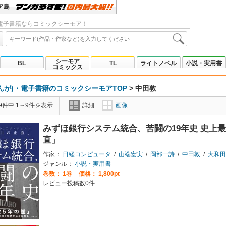
ア島
電子書籍ならコミックシーモア！
シーモア
BL
TL
ライトノベル
小説・実用書
コミックス
んが)・電子書籍のコミックシーモアTOP
>
中田敦
9件中 1～9件を表示
詳細
画像
みずほ銀行システム統合、苦闘の19年史 史上最
直」
作家：
日経コンピュータ
/
山端宏実
/
岡部一詩
/
中田敦
/
大和田
ジャンル：
小説・実用書
巻数：
1巻
価格： 1,800pt
レビュー投稿数0件