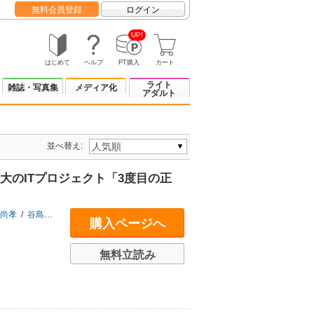
無料会員登録
ログイン
UP!
はじめて
ヘルプ
PT購入
カート
ライト
雑誌・写真集
メディア化
アダルト
並べ替え:
大のITプロジェクト「3度目の正
尚孝
/
谷島宣之
購入ページへ
無料立読み