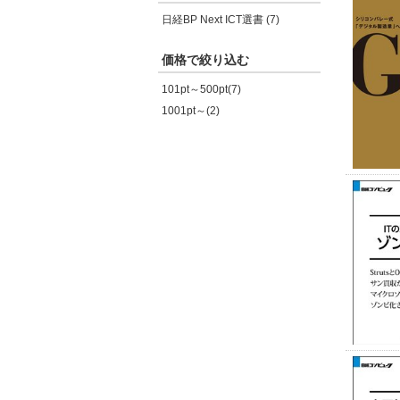
日経BP Next ICT選書 (7)
価格で絞り込む
101pt～500pt(7)
1001pt～(2)