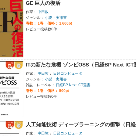
GE 巨人の復活
作家：
中田敦
ジャンル：
小説・実用書
巻数：
1巻
価格： 1,600pt
レビュー投稿数0件
ITの新たな危機 ゾンビOSS（日経BP Next IC
作家：
中田敦
/
日経コンピュータ
ジャンル：
小説・実用書
雑誌・レーベル：
日経BP Next ICT選書
巻数：
1巻
価格： 500pt
レビュー投稿数0件
人工知能技術 ディープラーニングの衝撃（日経BP 
作家：
中田敦
/
日経コンピュータ