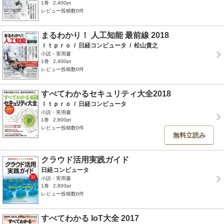
1巻
2,400pt
レビュー投稿数0件
まるわかり！ 人工知能 最前線 2018
Ｉｔｐｒｏ
/
日経コンピュータ
/
松山貴之
小説・実用書
1巻
2,400pt
レビュー投稿数0件
すべてわかるセキュリティ大全2018
Ｉｔｐｒｏ
/
日経コンピュータ
小説・実用書
1巻
2,800pt
レビュー投稿数0件
無料立読み
クラウド活用実践ガイド
日経コンピュータ
小説・実用書
1巻
2,800pt
レビュー投稿数0件
すべてわかる IoT大全 2017