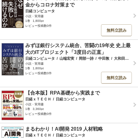
金からコロナ対策まで
日経コンピュータ
小説・実用書
1巻
1,800pt
レビュー投稿数0件
無料立読み
みずほ銀行システム統合、苦闘の19年史 史上最
大のITプロジェクト「3度目の正直」
日経コンピュータ
/
山端宏実
/
岡部一詩
/
中田敦
/
大和田尚孝
/
小説・実用書
1巻
1,800pt
レビュー投稿数0件
無料立読み
【合本版】RPA基礎から実践まで
日経ｘＴＥＣＨ
/
日経コンピュータ
小説・実用書
1巻
3,360pt
レビュー投稿数0件
まるわかり！AI開発 2019 人材戦略
日経ｘＴＥＣＨ
/
日経コンピュータ