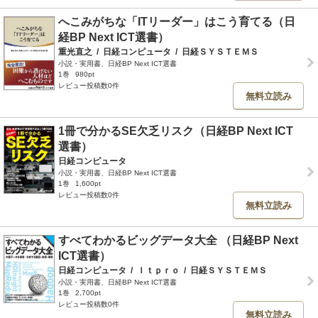
へこみがちな「ITリーダー」はこう育てる（日
経BP Next ICT選書）
重光直之
/
日経コンピュータ
/
日経ＳＹＳＴＥＭＳ
小説・実用書、日経BP Next ICT選書
1巻
980pt
レビュー投稿数0件
無料立読み
1冊で分かるSE欠乏リスク（日経BP Next ICT
選書）
日経コンピュータ
小説・実用書、日経BP Next ICT選書
1巻
1,600pt
レビュー投稿数0件
無料立読み
すべてわかるビッグデータ大全 （日経BP Next
ICT選書）
日経コンピュータ
/
Ｉｔｐｒｏ
/
日経ＳＹＳＴＥＭＳ
小説・実用書、日経BP Next ICT選書
1巻
2,700pt
レビュー投稿数0件
無料立読み