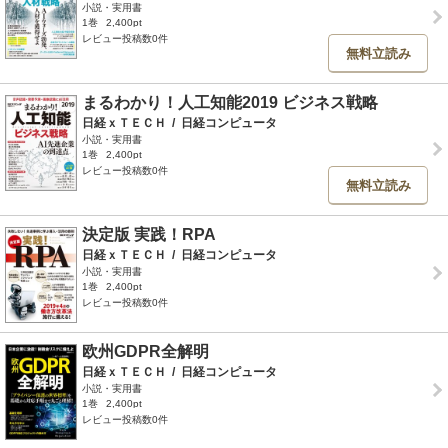
小説・実用書
1巻
2,400pt
レビュー投稿数0件
無料立読み
まるわかり！人工知能2019 ビジネス戦略
日経ｘＴＥＣＨ
/
日経コンピュータ
小説・実用書
1巻
2,400pt
レビュー投稿数0件
無料立読み
決定版 実践！RPA
日経ｘＴＥＣＨ
/
日経コンピュータ
小説・実用書
1巻
2,400pt
レビュー投稿数0件
欧州GDPR全解明
日経ｘＴＥＣＨ
/
日経コンピュータ
小説・実用書
1巻
2,400pt
レビュー投稿数0件