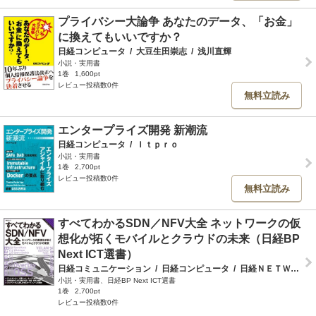
プライバシー大論争 あなたのデータ、「お金」
に換えてもいいですか？
日経コンピュータ
/
大豆生田崇志
/
浅川直輝
小説・実用書
1巻
1,600pt
レビュー投稿数0件
無料立読み
エンタープライズ開発 新潮流
日経コンピュータ
/
Ｉｔｐｒｏ
小説・実用書
1巻
2,700pt
レビュー投稿数0件
無料立読み
すべてわかるSDN／NFV大全 ネットワークの仮
想化が拓くモバイルとクラウドの未来（日経BP
Next ICT選書）
日経コミュニケーション
/
日経コンピュータ
/
日経ＮＥＴＷＯＲＫ
小説・実用書、日経BP Next ICT選書
1巻
2,700pt
レビュー投稿数0件