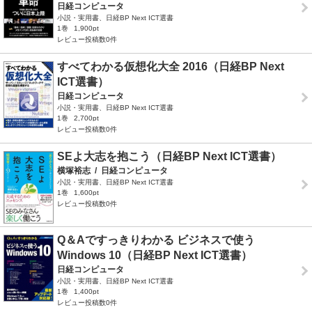
日経コンピュータ
小説・実用書、日経BP Next ICT選書
1巻
1,900pt
レビュー投稿数0件
すべてわかる仮想化大全 2016（日経BP Next
ICT選書）
日経コンピュータ
小説・実用書、日経BP Next ICT選書
1巻
2,700pt
レビュー投稿数0件
SEよ大志を抱こう（日経BP Next ICT選書）
横塚裕志
/
日経コンピュータ
小説・実用書、日経BP Next ICT選書
1巻
1,600pt
レビュー投稿数0件
Q＆Aですっきりわかる ビジネスで使う
Windows 10（日経BP Next ICT選書）
日経コンピュータ
小説・実用書、日経BP Next ICT選書
1巻
1,400pt
レビュー投稿数0件