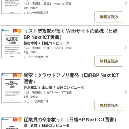
小説・実用書、日経BP Next ICT選書
1巻
500pt
レビュー投稿数0件
無料立読み
リスト型攻撃が招く Webサイトの危機（日経
BP Next ICT選書）
勝村幸博
/
日経コンピュータ
小説・実用書、日経BP Next ICT選書
1巻
500pt
レビュー投稿数0件
無料立読み
異変！クラウドアプリ開発（日経BP Next ICT
選書）
井原敏宏
/
森山徹
/
日経コンピュータ
小説・実用書、日経BP Next ICT選書
1巻
500pt
レビュー投稿数0件
無料立読み
従業員の命を救うIT（日経BP Next ICT選書）
浅川直輝
/
日経コンピュータ