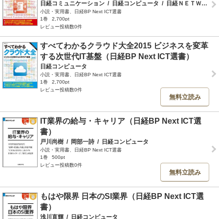
日経コミュニケーション
/
日経コンピュータ
/
日経ＮＥＴＷＯＲＫ
小説・実用書、日経BP Next ICT選書
1巻
2,700pt
レビュー投稿数0件
すべてわかるクラウド大全2015 ビジネスを変革
する次世代IT基盤（日経BP Next ICT選書）
日経コンピュータ
小説・実用書、日経BP Next ICT選書
1巻
2,700pt
レビュー投稿数0件
無料立読み
IT業界の給与・キャリア（日経BP Next ICT選
書）
戸川尚樹
/
岡部一詩
/
日経コンピュータ
小説・実用書、日経BP Next ICT選書
1巻
500pt
レビュー投稿数0件
無料立読み
もはや限界 日本のSI業界（日経BP Next ICT選
書）
浅川直輝
/
日経コンピュータ