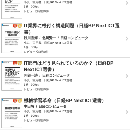
小説・実用書、日経BP Next ICT選書
1巻
500pt
レビュー投稿数0件
IT業界に根付く構造問題（日経BP Next ICT選
書）
浅川直輝
/
北川賢一
/
日経コンピュータ
小説・実用書、日経BP Next ICT選書
1巻
500pt
レビュー投稿数0件
IT部門はどう見られているのか？（日経BP
Next ICT選書）
岡部一詩
/
日経コンピュータ
小説・実用書、日経BP Next ICT選書
1巻
500pt
レビュー投稿数0件
機械学習革命（日経BP Next ICT選書）
中田敦
/
日経コンピュータ
小説・実用書、日経BP Next ICT選書
1巻
500pt
レビュー投稿数0件