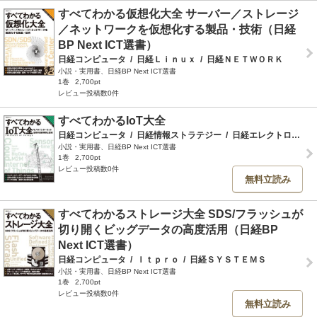
すべてわかる仮想化大全 サーバー／ストレージ
／ネットワークを仮想化する製品・技術（日経
BP Next ICT選書）
日経コンピュータ
/
日経Ｌｉｎｕｘ
/
日経ＮＥＴＷＯＲＫ
小説・実用書、日経BP Next ICT選書
1巻
2,700pt
レビュー投稿数0件
すべてわかるIoT大全
日経コンピュータ
/
日経情報ストラテジー
/
日経エレクトロニクス
小説・実用書、日経BP Next ICT選書
1巻
2,700pt
レビュー投稿数0件
無料立読み
すべてわかるストレージ大全 SDS/フラッシュが
切り開くビッグデータの高度活用（日経BP
Next ICT選書）
日経コンピュータ
/
Ｉｔｐｒｏ
/
日経ＳＹＳＴＥＭＳ
小説・実用書、日経BP Next ICT選書
1巻
2,700pt
レビュー投稿数0件
無料立読み