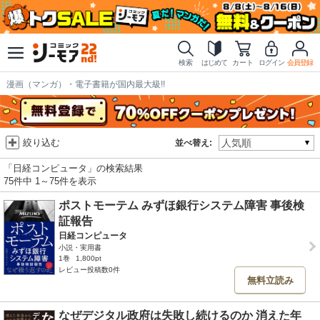
検索
はじめて
カート
ログイン
会員登録
漫画（マンガ）・電子書籍が国内最大級!!
絞り込む
並べ替え:
「日経コンピュータ」の検索結果
75件中 1～75件を表示
ポストモーテム みずほ銀行システム障害 事後検
証報告
日経コンピュータ
小説・実用書
1巻
1,800pt
レビュー投稿数0件
無料立読み
なぜデジタル政府は失敗し続けるのか 消えた年