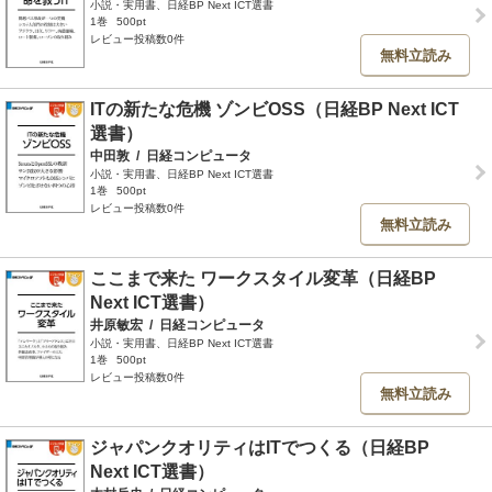
小説・実用書、日経BP Next ICT選書
1巻
500pt
レビュー投稿数0件
無料立読み
ITの新たな危機 ゾンビOSS（日経BP Next ICT
選書）
中田敦
/
日経コンピュータ
小説・実用書、日経BP Next ICT選書
1巻
500pt
レビュー投稿数0件
無料立読み
ここまで来た ワークスタイル変革（日経BP
Next ICT選書）
井原敏宏
/
日経コンピュータ
小説・実用書、日経BP Next ICT選書
1巻
500pt
レビュー投稿数0件
無料立読み
ジャパンクオリティはITでつくる（日経BP
Next ICT選書）