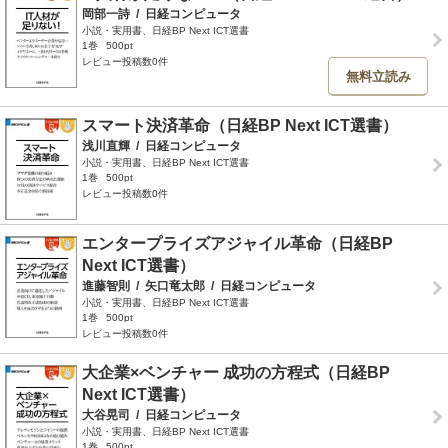
岡部一詩
/
日経コンピュータ
小説・実用書、日経BP Next ICT選書
1巻
500pt
レビュー投稿数0件
無料立読み
スマート決済革命（日経BP Next ICT選書）
浅川直輝
/
日経コンピュータ
小説・実用書、日経BP Next ICT選書
1巻
500pt
レビュー投稿数0件
エンタープライズアジャイル革命（日経BP
Next ICT選書）
進藤智則
/
矢口竜太郎
/
日経コンピュータ
小説・実用書、日経BP Next ICT選書
1巻
500pt
レビュー投稿数0件
大企業×ベンチャー 成功の方程式（日経BP
Next ICT選書）
大谷晃司
/
日経コンピュータ
小説・実用書、日経BP Next ICT選書
1巻
500pt