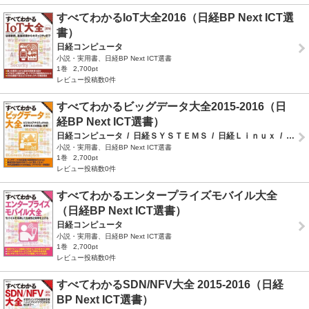
すべてわかるIoT大全2016（日経BP Next ICT選
書）
日経コンピュータ
小説・実用書、日経BP Next ICT選書
1巻
2,700pt
レビュー投稿数0件
すべてわかるビッグデータ大全2015-2016（日
経BP Next ICT選書）
日経コンピュータ
/
日経ＳＹＳＴＥＭＳ
/
日経Ｌｉｎｕｘ
/
日経ＢＰイノベーションＩＣＴ研究所
小説・実用書、日経BP Next ICT選書
1巻
2,700pt
レビュー投稿数0件
すべてわかるエンタープライズモバイル大全
（日経BP Next ICT選書）
日経コンピュータ
小説・実用書、日経BP Next ICT選書
1巻
2,700pt
レビュー投稿数0件
すべてわかるSDN/NFV大全 2015-2016（日経
BP Next ICT選書）