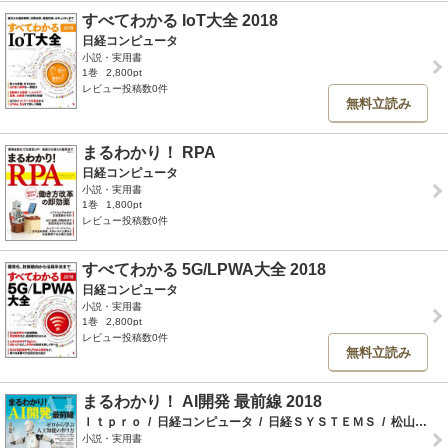
すべてわかる IoT大全 2018
日経コンピュータ
小説・実用書
1巻
2,800pt
レビュー投稿数0件
無料立読み
まるわかり！ RPA
日経コンピュータ
小説・実用書
1巻
1,800pt
レビュー投稿数0件
すべてわかる 5G/LPWA大全 2018
日経コンピュータ
小説・実用書
1巻
2,800pt
レビュー投稿数0件
無料立読み
まるわかり！ AI開発 最前線 2018
Ｉｔｐｒｏ
/
日経コンピュータ
/
日経ＳＹＳＴＥＭＳ
/
松山貴之
小説・実用書