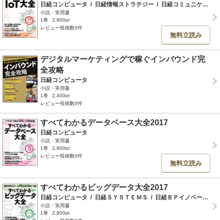
日経コンピュータ
/
日経情報ストラテジー
/
日経コミュニケーション
小説・実用書
1巻
2,800pt
レビュー投稿数0件
無料立読み
デジタルマーケティングで稼ぐインバウンド完
全攻略
日経コンピュータ
小説・実用書
1巻
2,400pt
レビュー投稿数0件
すべてわかるデータベース大全2017
日経コンピュータ
小説・実用書
1巻
2,800pt
レビュー投稿数0件
無料立読み
すべてわかるビッグデータ大全2017
日経コンピュータ
/
日経ＳＹＳＴＥＭＳ
/
日経ＢＰイノベーションＩＣＴ研究所
小説・実用書
1巻
2,800pt