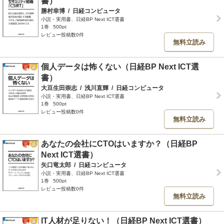
書）
勝村幸博
/
日経コンピュータ
小説・実用書、日経BP Next ICT選書
1巻
500pt
レビュー投稿数0件
無料立読み
個人データは怖くない（日経BP Next ICT選
書）
大豆生田崇志
/
浅川直輝
/
日経コンピュータ
小説・実用書、日経BP Next ICT選書
1巻
500pt
レビュー投稿数0件
無料立読み
あなたの会社にCTOはいますか？（日経BP
Next ICT選書）
矢口竜太郎
/
日経コンピュータ
小説・実用書、日経BP Next ICT選書
1巻
500pt
レビュー投稿数0件
無料立読み
IT人材が足りない！（日経BP Next ICT選書）