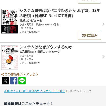
システム障害はなぜ二度起きたか みずほ、12年
の教訓（日経BP Next ICT選書）
日経コンピュータ
小説・実用書、日経BP Next ICT選書
1巻
1,500pt
レビュー投稿数0件
無料立読み
システムはなぜダウンするのか
大和田尚孝
/
日経コンピュータ
小説・実用書
1巻
2,400pt
レビュー投稿数0件
この作品をシェアしよう
漫画(まんが)・電子書籍のコミックシーモアTOP
日経コンピュータ
最新情報はここからチェック！