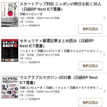
スタートアップ列伝 ニッポンの明日を拓く30人
（日経BP Next ICT選書）
日経コンピュータ
小説・実用書、日経BP Next ICT選書
1巻
1,600pt
レビュー投稿数0件
無料立読み
セキュリティ厳選記事まとめ読み（日経BP
Next ICT選書）
Ｉｔｐｒｏ
/
日経コンピュータ
/
日経コミュニケーション
/
日経ＳＹＳＴＥＭＳ
小説・実用書、日経BP Next ICT選書
1巻
920pt
レビュー投稿数0件
無料立読み
ウエアラブルマガジン 2015春（日経BP Next
ICT選書）
日経コンピュータ
/
日経Ｌｉｎｕｘ
/
日経ＳＹＳＴＥＭＳ
/
日経ソフトウエア
小説・実用書、日経BP Next ICT選書
1巻
1,500pt
レビュー投稿数0件
無料立読み