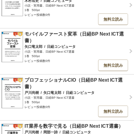
木村岳史
/
日経コンピュータ
小説・実用書、日経BP Next ICT選書
1巻
500pt
レビュー投稿数0件
無料立読み
モバイルファースト変革（日経BP Next ICT選
書）
矢口竜太郎
/
日経コンピュータ
小説・実用書、日経BP Next ICT選書
1巻
500pt
レビュー投稿数0件
無料立読み
プロフェッショナルCIO（日経BP Next ICT選
書）
戸川尚樹
/
矢口竜太郎
/
日経コンピュータ
小説・実用書、日経BP Next ICT選書
1巻
500pt
レビュー投稿数0件
無料立読み
IT業界を数字で見る（日経BP Next ICT選書）
戸川尚樹
/
岡部一詩
/
日経コンピュータ