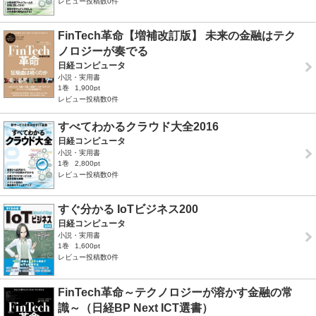
レビュー投稿数0件
FinTech革命【増補改訂版】 未来の金融はテク
ノロジーが奏でる
日経コンピュータ
小説・実用書
1巻
1,900pt
レビュー投稿数0件
すべてわかるクラウド大全2016
日経コンピュータ
小説・実用書
1巻
2,800pt
レビュー投稿数0件
すぐ分かる IoTビジネス200
日経コンピュータ
小説・実用書
1巻
1,600pt
レビュー投稿数0件
FinTech革命～テクノロジーが溶かす金融の常
識～（日経BP Next ICT選書）