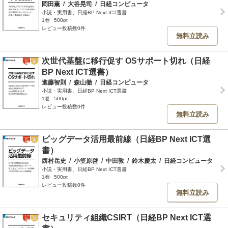
岡田薫
/
大谷晃司
/
日経コンピュータ
小説・実用書、日経BP Next ICT選書
1巻
500pt
レビュー投稿数0件
無料立読み
次世代基盤に移行促す OSサポート切れ（日経
BP Next ICT選書）
進藤智則
/
森山徹
/
日経コンピュータ
小説・実用書、日経BP Next ICT選書
1巻
500pt
レビュー投稿数0件
無料立読み
ビッグデータ活用最前線（日経BP Next ICT選
書）
西村岳史
/
小笠原啓
/
中田敦
/
鈴木慶太
/
日経コンピュータ
小説・実用書、日経BP Next ICT選書
1巻
500pt
レビュー投稿数0件
無料立読み
セキュリティ組織CSIRT（日経BP Next ICT選