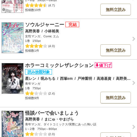
1～8巻
390pt～690pt
(4.7)
無料立読み
投稿数10件
ソウルジャーニー
高野美香
/
小林裕美
女性マンガ、Comic エム
1巻
150pt
(4.0)
無料立読み
投稿数1件
ホラーコミックレザレクション
星レン
/
呪みちる
/
西塚em
/
戸神重明
/
高港基資
/
高野美香
/
青年マンガ
1巻
750pt
(2.4)
無料立読み
投稿数9件
怪談バーで会いましょう
高野美香
/
まにゅ・やまげら
青年マンガ、ダイトコミックス/実際にあった怖い話
1～2巻
750pt～800pt
(2.0)