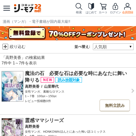
検索
はじめて
カート
ログイン
会員登録
漫画（マンガ）・電子書籍が国内最大級!!
絞り込む
並べ替え:
「高野美香」の検索結果
7件中 1～7件を表示
魔法の石 必要な石は必要な時にあなたに舞い
降りる
高野美香
/
山里華代
女性マンガ、素敵なロマンス
1～7巻
100pt～150pt
レビュー投稿数0件
無料立読み
霊感ママシリーズ
高野美香
女性マンガ、HONKOWA/ほんとにあった怖い話コミックス