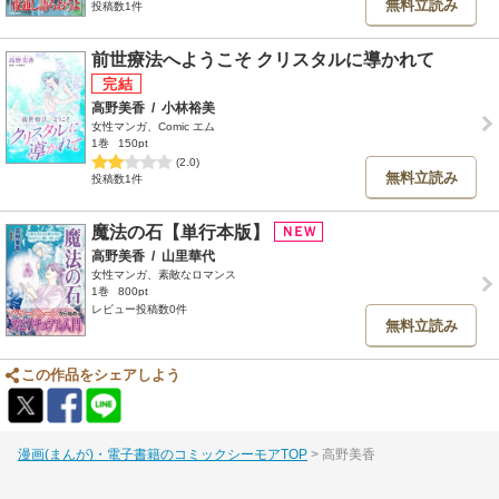
無料立読み
投稿数1件
前世療法へようこそ クリスタルに導かれて
高野美香
/
小林裕美
女性マンガ、Comic エム
1巻
150pt
(2.0)
無料立読み
投稿数1件
魔法の石【単行本版】
高野美香
/
山里華代
女性マンガ、素敵なロマンス
1巻
800pt
レビュー投稿数0件
無料立読み
この作品をシェアしよう
漫画(まんが)・電子書籍のコミックシーモアTOP
高野美香