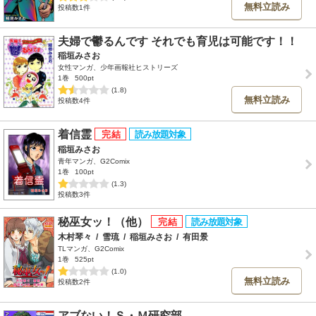
無料立読み
投稿数1件
夫婦で鬱るんです それでも育児は可能です！！
稲垣みさお
女性マンガ、少年画報社ヒストリーズ
1巻
500pt
(1.8)
無料立読み
投稿数4件
着信霊
稲垣みさお
青年マンガ、G2Comix
1巻
100pt
(1.3)
投稿数3件
秘巫女ッ！（他）
木村琴々
/
雪琉
/
稲垣みさお
/
有田景
TLマンガ、G2Comix
1巻
525pt
(1.0)
無料立読み
投稿数2件
アブない！Ｓ・Ｍ研究部