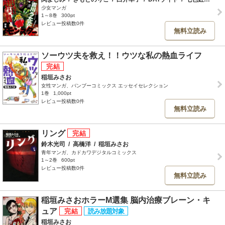
少女マンガ
1～8巻
300pt
レビュー投稿数0件
無料立読み
ソーウツ夫を救え！！ウツな私の熱血ライフ
稲垣みさお
女性マンガ、バンブーコミックス エッセイセレクション
1巻
1,000pt
レビュー投稿数0件
無料立読み
リング
鈴木光司
/
高橋洋
/
稲垣みさお
青年マンガ、カドカワデジタルコミックス
1～2巻
600pt
レビュー投稿数0件
無料立読み
稲垣みさおホラーM選集 脳内治療ブレーン・キ
ュア
稲垣みさお