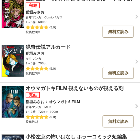
稲垣みさお
青年マンガ、Comicベガス
1～6巻
600pt
(5.0)
無料立読み
投稿数3件
猟奇伝説アルカード
稲垣みさお
女性マンガ
1～5巻
700pt
(5.0)
無料立読み
投稿数3件
オウマガトキFILM 視えないものが視える刻
稲垣みさお
/
オウマガトキFILM
青年マンガ、MFC
1～2巻
720pt～800pt
(5.0)
無料立読み
投稿数1件
小松左京の怖いはなし ホラーコミック短編集