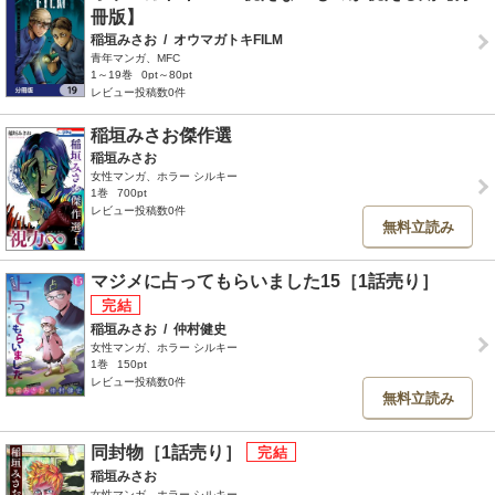
冊版】
稲垣みさお
/
オウマガトキFILM
青年マンガ、MFC
1～19巻
0pt～80pt
レビュー投稿数0件
稲垣みさお傑作選
稲垣みさお
女性マンガ、ホラー シルキー
1巻
700pt
レビュー投稿数0件
無料立読み
マジメに占ってもらいました15［1話売り］
稲垣みさお
/
仲村健史
女性マンガ、ホラー シルキー
1巻
150pt
レビュー投稿数0件
無料立読み
同封物［1話売り］
稲垣みさお
女性マンガ、ホラー シルキー