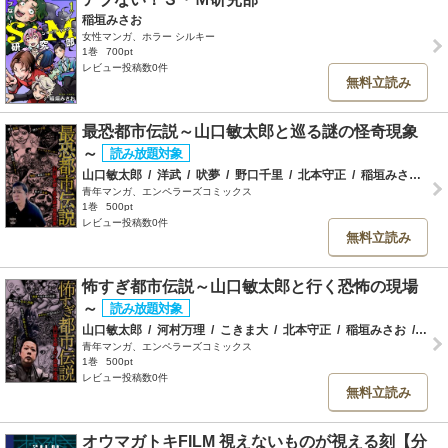
稲垣みさお
女性マンガ、ホラー シルキー
1巻
700pt
レビュー投稿数0件
無料立読み
最恐都市伝説～山口敏太郎と巡る謎の怪奇現象
～
山口敏太郎
/
洋武
/
吠夢
/
野口千里
/
北本守正
/
稲垣みさお
/
箱
青年マンガ、エンペラーズコミックス
1巻
500pt
レビュー投稿数0件
無料立読み
怖すぎ都市伝説～山口敏太郎と行く恐怖の現場
～
山口敏太郎
/
河村万理
/
こきま大
/
北本守正
/
稲垣みさお
/
洋武
青年マンガ、エンペラーズコミックス
1巻
500pt
レビュー投稿数0件
無料立読み
オウマガトキFILM 視えないものが視える刻【分