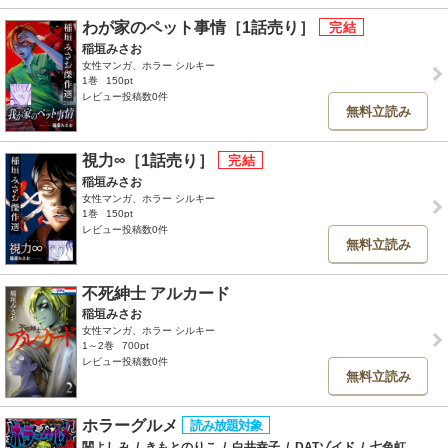
わが家のペット事情［1話売り］
稲垣みさお
女性マンガ、ホラー シルキー
1巻
150pt
レビュー投稿数0件
無料立読み
視力∞［1話売り］
稲垣みさお
女性マンガ、ホラー シルキー
1巻
150pt
レビュー投稿数0件
無料立読み
不死紳士 アルカード
稲垣みさお
女性マンガ、ホラー シルキー
1～2巻
700pt
レビュー投稿数0件
無料立読み
ホラーグルメ
関よしみ
/
きもとのりこ
/
白井幸子
/
DATゾイド
/
七色虹子
/
有