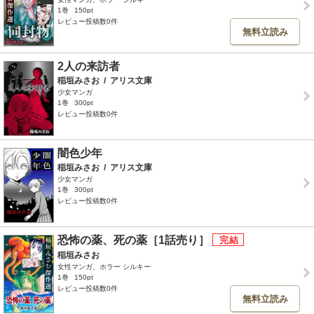
1巻
150pt
レビュー投稿数0件
無料立読み
2人の来訪者
稲垣みさお
/
アリス文庫
少女マンガ
1巻
300pt
レビュー投稿数0件
闇色少年
稲垣みさお
/
アリス文庫
少女マンガ
1巻
300pt
レビュー投稿数0件
恐怖の薬、死の薬［1話売り］
稲垣みさお
女性マンガ、ホラー シルキー
1巻
150pt
レビュー投稿数0件
無料立読み