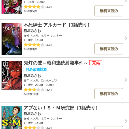
1～18巻
200pt
(4.0)
無料立読み
投稿数5件
不死紳士 アルカード［1話売り］
稲垣みさお
女性マンガ、ホラー シルキー
1～8巻
150pt
(4.0)
無料立読み
投稿数3件
鬼灯の聲～昭和連続射殺事件～
稲垣みさお
青年マンガ、Comicベガス
1～9巻
200pt～300pt
(3.4)
無料立読み
投稿数10件
アブない！Ｓ・Ｍ研究部［1話売り］
稲垣みさお
女性マンガ、ホラー シルキー
1～9巻
150pt
(3.0)