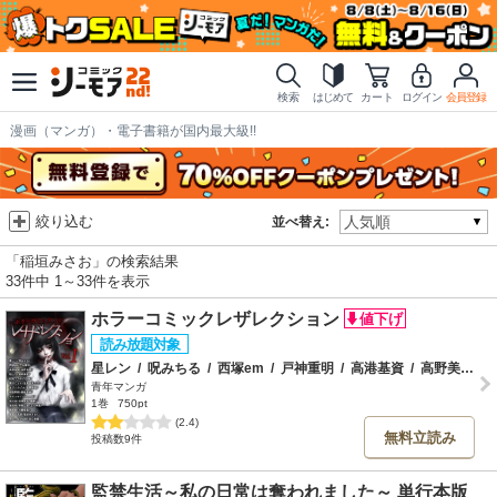
検索
はじめて
カート
ログイン
会員登録
漫画（マンガ）・電子書籍が国内最大級!!
絞り込む
並べ替え:
「稲垣みさお」の検索結果
33件中 1～33件を表示
ホラーコミックレザレクション
星レン
/
呪みちる
/
西塚em
/
戸神重明
/
高港基資
/
高野美香
/
青年マンガ
1巻
750pt
(2.4)
無料立読み
投稿数9件
監禁生活～私の日常は奪われました～ 単行本版