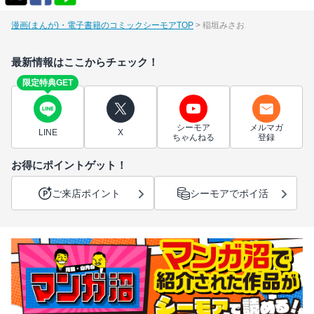
漫画(まんが)・電子書籍のコミックシーモアTOP
稲垣みさお
最新情報はここからチェック！
限定特典GET
シーモア
メルマガ
LINE
X
ちゃんねる
登録
お得にポイントゲット！
ご来店ポイント
シーモアでポイ活