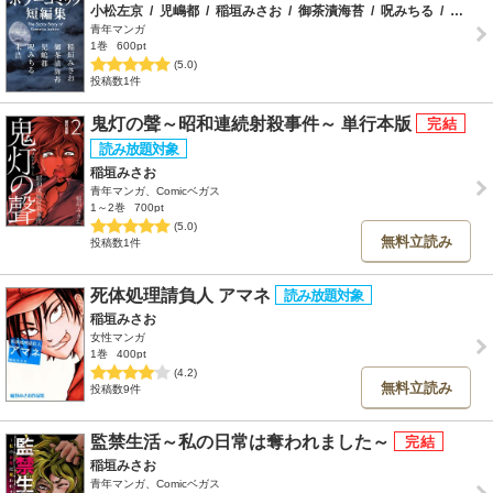
小松左京
/
児嶋都
/
稲垣みさお
/
御茶漬海苔
/
呪みちる
/
未浩
青年マンガ
1巻
600pt
(5.0)
投稿数1件
鬼灯の聲～昭和連続射殺事件～ 単行本版
稲垣みさお
青年マンガ、Comicベガス
1～2巻
700pt
(5.0)
無料立読み
投稿数1件
死体処理請負人 アマネ
稲垣みさお
女性マンガ
1巻
400pt
(4.2)
無料立読み
投稿数9件
監禁生活～私の日常は奪われました～
稲垣みさお
青年マンガ、Comicベガス