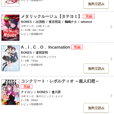
レビュー投稿数0件
無料立読み
メタリックルージュ【タテヨミ】
BONES
/
出渕裕
/
東京明花
/
鶴嶋チタ
/
whomor
少年マンガ、LINEマンガ
1～51巻
0pt～61pt
レビュー投稿数0件
A．I．C．O． Incarnation
BONES
/
道明宏明
少年マンガ、月刊少年シリウス
1～3巻
720pt
レビュー投稿数0件
無料立読み
コンクリート・レボルティオ ～超人幻想～
ナイロン
/
BONES
/
會川昇
少年マンガ、角川コミックス･エース
1～2巻
580pt
レビュー投稿数0件
無料立読み