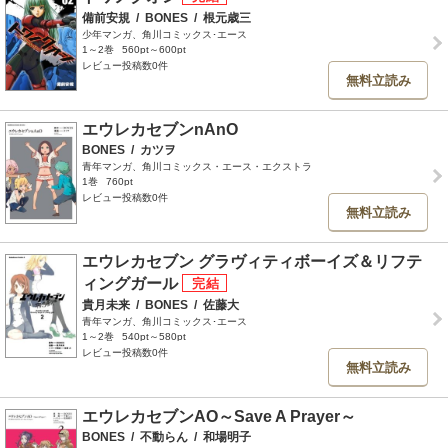
備前安規
/
BONES
/
根元歳三
少年マンガ、角川コミックス･エース
1～2巻
560pt～600pt
レビュー投稿数0件
無料立読み
エウレカセブンnAnO
BONES
/
カツヲ
青年マンガ、角川コミックス・エース・エクストラ
1巻
760pt
レビュー投稿数0件
無料立読み
エウレカセブン グラヴィティボーイズ＆リフテ
ィングガール
貴月未来
/
BONES
/
佐藤大
青年マンガ、角川コミックス･エース
1～2巻
540pt～580pt
レビュー投稿数0件
無料立読み
エウレカセブンAO～Save A Prayer～
BONES
/
不動らん
/
和場明子