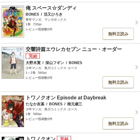
俺 スペース☆ダンディ
BONES
/
活又ひろき
青年マンガ、マンガボックス
1巻
720pt
レビュー投稿数0件
無料立読み
交響詩篇エウレカセブン ニュー・オーダー
大野木寛
/
深山フギン
/
BONES
少年マンガ、角川コミックス･エース
1～2巻
560pt
レビュー投稿数0件
無料立読み
トワノクオン Episode at Daybreak
たなか友基
/
BONES
/
根元歳三
少年マンガ、角川コミックス･エース
1巻
580pt
レビュー投稿数0件
無料立読み
トワノクオン