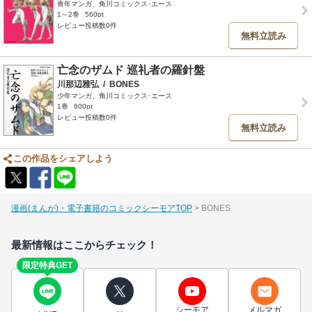
青年マンガ、角川コミックス･エース
1～2巻
560pt
レビュー投稿数0件
無料立読み
亡念のザムド 巡礼者の羅針盤
川那辺雅弘
/
BONES
少年マンガ、角川コミックス･エース
1巻
600pt
レビュー投稿数0件
無料立読み
この作品をシェアしよう
漫画(まんが)・電子書籍のコミックシーモアTOP
BONES
最新情報はここからチェック！
限定特典GET
シーモア
メルマガ