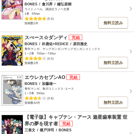
BONES
/
會川昇
/
鐘弘亜樹
ライトノベル、講談社ラノベ文庫
1巻
550pt
(5.0)
無料立読み
投稿数1件
スぺース☆ダンディ
BONES
/
朴晟佑+REDICE
/
原田雅史
青年マンガ、ヤングガンガン/ヤングガンガンコミックス
1～2巻
700pt～736pt
(4.0)
無料立読み
投稿数1件
エウレカセブンAO
BONES
/
加藤雄一
青年マンガ、角川コミックス･エース
1～5巻
560pt
(3.8)
無料立読み
投稿数32件
【電子版】キャプテン・アース 遊星歯車装置 世
界の夢を現す者
三巷文
/
榎戸洋司
/
BONES