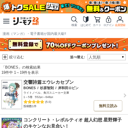
検索
はじめて
カート
ログイン
会員登録
漫画（マンガ）・電子書籍が国内最大級!!
絞り込む
並べ替え:
「BONES」の検索結果
19件中 1～19件を表示
交響詩篇エウレカセブン
BONES
/
杉原智則
/
岸和田ロビン
ライトノベル、角川スニーカー文庫
1～5巻
552pt～648pt
(5.0)
無料立読み
投稿数1件
コンクリート・レボルティオ 超人幻想 星野輝子
のキケンなお見合い！