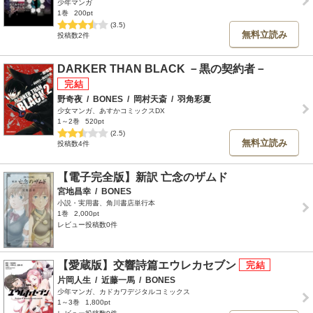
少年マンガ
1巻
200pt
(3.5)
無料立読み
投稿数2件
DARKER THAN BLACK －黒の契約者－
野奇夜
/
BONES
/
岡村天斎
/
羽角彩夏
少女マンガ、あすかコミックスDX
1～2巻
520pt
(2.5)
無料立読み
投稿数4件
【電子完全版】新訳 亡念のザムド
宮地昌幸
/
BONES
小説・実用書、角川書店単行本
1巻
2,000pt
レビュー投稿数0件
【愛蔵版】交響詩篇エウレカセブン
片岡人生
/
近藤一馬
/
BONES
少年マンガ、カドカワデジタルコミックス
1～3巻
1,800pt