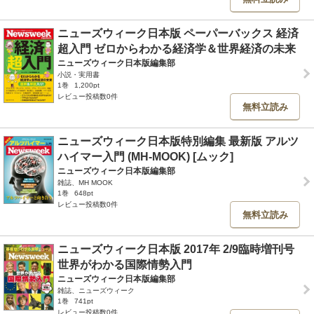
ニューズウィーク日本版 ペーパーバックス 経済
超入門 ゼロからわかる経済学＆世界経済の未来
ニューズウィーク日本版編集部
小説・実用書
1巻
1,200pt
レビュー投稿数0件
無料立読み
ニューズウィーク日本版特別編集 最新版 アルツ
ハイマー入門 (MH-MOOK) [ムック]
ニューズウィーク日本版編集部
雑誌、MH MOOK
1巻
648pt
レビュー投稿数0件
無料立読み
ニューズウィーク日本版 2017年 2/9臨時増刊号
世界がわかる国際情勢入門
ニューズウィーク日本版編集部
雑誌、ニューズウィーク
1巻
741pt
レビュー投稿数0件