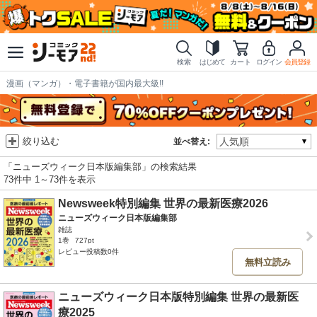
検索
はじめて
カート
ログイン
会員登録
漫画（マンガ）・電子書籍が国内最大級!!
絞り込む
並べ替え:
「ニューズウィーク日本版編集部」の検索結果
73件中 1～73件を表示
Newsweek特別編集 世界の最新医療2026
ニューズウィーク日本版編集部
雑誌
1巻
727pt
レビュー投稿数0件
無料立読み
ニューズウィーク日本版特別編集 世界の最新医
療2025