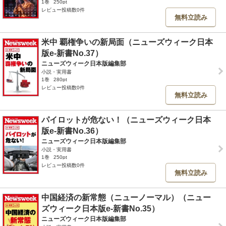
1巻
250pt
レビュー投稿数0件
無料立読み
米中 覇権争いの新局面（ニューズウィーク日本
版e-新書No.37）
ニューズウィーク日本版編集部
小説・実用書
1巻
280pt
レビュー投稿数0件
無料立読み
パイロットが危ない！（ニューズウィーク日本
版e-新書No.36）
ニューズウィーク日本版編集部
小説・実用書
1巻
250pt
レビュー投稿数0件
無料立読み
中国経済の新常態（ニューノーマル）（ニュー
ズウィーク日本版e-新書No.35）
ニューズウィーク日本版編集部