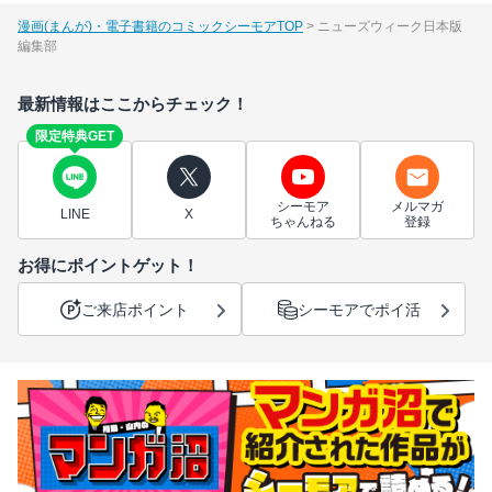
漫画(まんが)・電子書籍のコミックシーモアTOP
ニューズウィーク日本版
編集部
最新情報はここからチェック！
限定特典GET
シーモア
メルマガ
LINE
X
ちゃんねる
登録
お得にポイントゲット！
ご来店ポイント
シーモアでポイ活