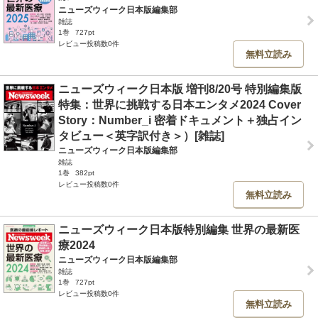
ニューズウィーク日本版編集部
雑誌
1巻
727pt
レビュー投稿数0件
無料立読み
ニューズウィーク日本版 増刊8/20号 特別編集版
特集：世界に挑戦する日本エンタメ2024 Cover
Story：Number_i 密着ドキュメント＋独占イン
タビュー＜英字訳付き＞）[雑誌]
ニューズウィーク日本版編集部
雑誌
1巻
382pt
レビュー投稿数0件
無料立読み
ニューズウィーク日本版特別編集 世界の最新医
療2024
ニューズウィーク日本版編集部
雑誌
1巻
727pt
レビュー投稿数0件
無料立読み