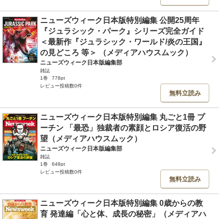
ニューズウィーク日本版特別編集 公開25周年
『ジュラシック・パーク』シリーズ完全ガイド
＜最新作『ジュラシック・ワールド/炎の王国』
の見どころ 等＞ （メディアハウスムック）
ニューズウィーク日本版編集部
雑誌
1巻
778pt
レビュー投稿数0件
無料立読み
ニューズウィーク日本版特別編集 丸ごと1冊 プ
ーチン 「最恐」独裁者の素顔とロシア復活の野
望（メディアハウスムック）
ニューズウィーク日本版編集部
雑誌
1巻
648pt
レビュー投稿数0件
無料立読み
ニューズウィーク日本版特別編集 0歳からの教
育 発達編「心と体、成長の秘密」（メディアハ