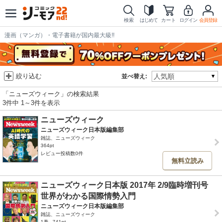
検索
はじめて
カート
ログイン
会員登録
漫画（マンガ）・電子書籍が国内最大級!!
絞り込む
並べ替え:
「ニューズウィーク」の検索結果
3件中 1～3件を表示
ニューズウィーク
ニューズウィーク日本版編集部
雑誌、ニューズウィーク
364pt
レビュー投稿数0件
無料立読み
ニューズウィーク日本版 2017年 2/9臨時増刊号
世界がわかる国際情勢入門
ニューズウィーク日本版編集部
雑誌、ニューズウィーク
1巻
741pt