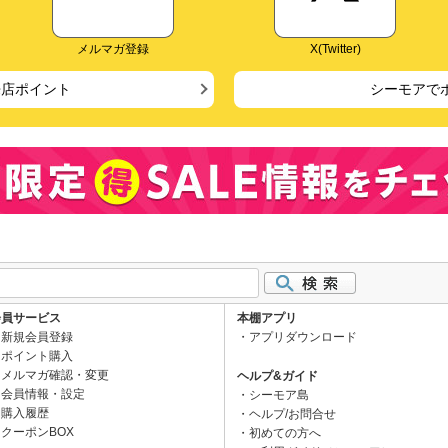
メルマガ登録
X(Twitter)
来店ポイント
シーモアで
会員サービス
本棚アプリ
新規会員登録
アプリダウンロード
ポイント購入
メルマガ確認・変更
ヘルプ&ガイド
会員情報・設定
シーモア島
購入履歴
ヘルプ/お問合せ
クーポンBOX
初めての方へ