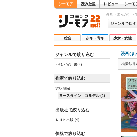
シーモア
読み放題
レビュー
シーモ
漫画（まんが）・
ジャンルで探す
総合
少年・青年
少女・女性
漫画(ま
ジャンルで絞り込む
検索結果
小説・実用書(4)
作家で絞り込む
選択解除
ヨースタイン・ゴルデル (4)
出版社で絞り込む
ＮＨＫ出版 (4)
価格で絞り込む