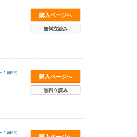
購入ページへ
無料立読み
ー
/
須田朗
購入ページへ
無料立読み
ー
/
須田朗
/
山本 知子
購入ページへ