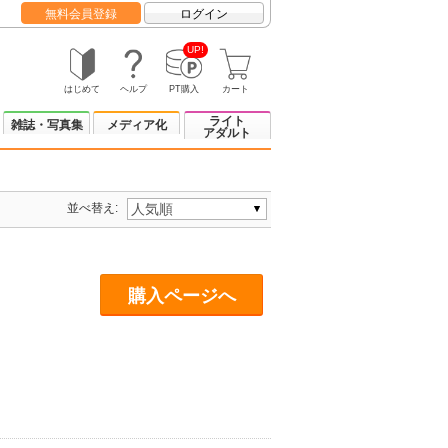
無料会員登録
ログイン
UP!
はじめて
ヘルプ
PT購入
カート
ライト
雑誌・写真集
メディア化
アダルト
並べ替え:
購入ページへ