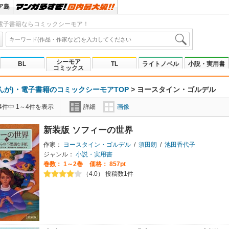
ア島
電子書籍ならコミックシーモア！
シーモア
BL
TL
ライトノベル
小説・実用書
コミックス
んが)・電子書籍のコミックシーモアTOP
>
ヨースタイン・ゴルデル
4件中 1～4件を表示
詳細
画像
新装版 ソフィーの世界
作家：
ヨースタイン・ゴルデル
/
須田朗
/
池田香代子
ジャンル：
小説・実用書
巻数：
1～2巻
価格： 857pt
（4.0） 投稿数1件