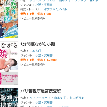
作家：
ジュール･ウﾞェルヌ
/
山本 知子
/
ソノムラ
/
森川泉
ジャンル：
小説・実用書
雑誌・レーベル：
ポプラキミノベル
巻数：
1巻
価格： 0pt
レビュー投稿数0件
1分間寝ながら小顔
作家：
山本 知子
ジャンル：
小説・実用書
巻数：
1巻
価格： 1,260pt
レビュー投稿数0件
パリ警視庁迷宮捜査班
作家：
ソフィー エナフ
/
山本 知子
/
川口明百美
ジャンル：
小説・実用書