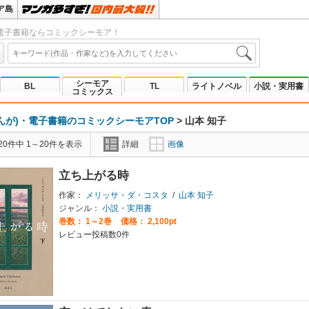
ア島
電子書籍ならコミックシーモア！
シーモア
BL
TL
ライトノベル
小説・実用書
コミックス
んが)・電子書籍のコミックシーモアTOP
>
山本 知子
0件中 1～20件を表示
詳細
画像
立ち上がる時
作家：
メリッサ・ダ・コスタ
/
山本 知子
ジャンル：
小説・実用書
巻数：
1～2巻
価格： 2,100pt
レビュー投稿数0件