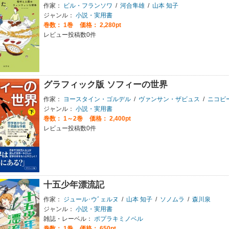
作家：
ビル・フランソワ
/
河合隼雄
/
山本 知子
ジャンル：
小説・実用書
巻数：
1巻
価格： 2,280pt
レビュー投稿数0件
グラフィック版 ソフィーの世界
作家：
ヨースタイン・ゴルデル
/
ヴァンサン・ザビュス
/
ニコビ
ジャンル：
小説・実用書
巻数：
1～2巻
価格： 2,400pt
レビュー投稿数0件
十五少年漂流記
作家：
ジュール･ウﾞェルヌ
/
山本 知子
/
ソノムラ
/
森川泉
ジャンル：
小説・実用書
雑誌・レーベル：
ポプラキミノベル
巻数：
1巻
価格： 650pt