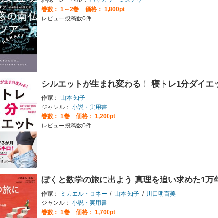
雑誌・レーベル：
ハヤカワ・ミステリ
巻数：
1～2巻
価格： 1,800pt
レビュー投稿数0件
シルエットが生まれ変わる！ 寝トレ1分ダイエ
作家：
山本 知子
ジャンル：
小説・実用書
巻数：
1巻
価格： 1,200pt
レビュー投稿数0件
ぼくと数学の旅に出よう 真理を追い求めた1万
作家：
ミカエル・ロネー
/
山本 知子
/
川口明百美
ジャンル：
小説・実用書
巻数：
1巻
価格： 1,700pt