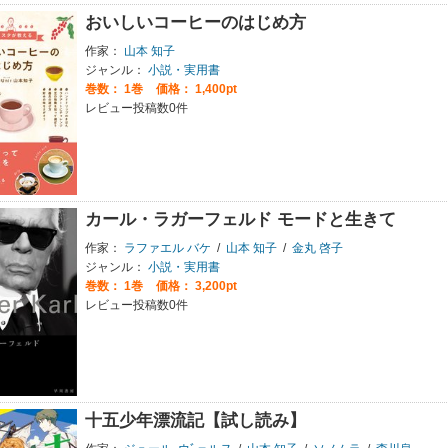
おいしいコーヒーのはじめ方
作家：
山本 知子
ジャンル：
小説・実用書
巻数：
1巻
価格： 1,400pt
レビュー投稿数0件
カール・ラガーフェルド モードと生きて
作家：
ラファエル バケ
/
山本 知子
/
金丸 啓子
ジャンル：
小説・実用書
巻数：
1巻
価格： 3,200pt
レビュー投稿数0件
十五少年漂流記【試し読み】