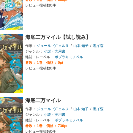
レビュー投稿数0件
海底二万マイル【試し読み】
作家：
ジュール･ウﾞェルヌ
/
山本 知子
/
黒イ森
ジャンル：
小説・実用書
雑誌・レーベル：
ポプラキミノベル
巻数：
1巻
価格： 0pt
レビュー投稿数0件
海底二万マイル
作家：
ジュール･ウﾞェルヌ
/
山本 知子
/
黒イ森
ジャンル：
小説・実用書
雑誌・レーベル：
ポプラキミノベル
巻数：
1巻
価格： 730pt
レビュー投稿数0件