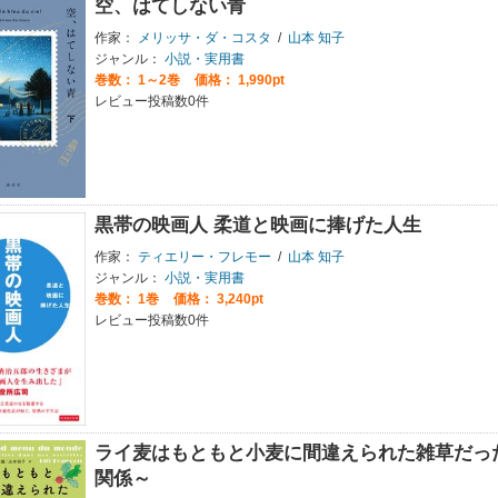
空、はてしない青
作家：
メリッサ・ダ・コスタ
/
山本 知子
ジャンル：
小説・実用書
巻数：
1～2巻
価格： 1,990pt
レビュー投稿数0件
黒帯の映画人 柔道と映画に捧げた人生
作家：
ティエリー・フレモー
/
山本 知子
ジャンル：
小説・実用書
巻数：
1巻
価格： 3,240pt
レビュー投稿数0件
ライ麦はもともと小麦に間違えられた雑草だっ
関係～