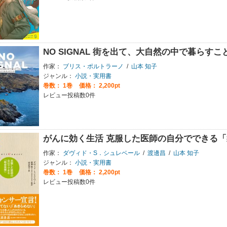
NO SIGNAL 街を出て、大自然の中で暮らす
作家：
ブリス・ポルトラーノ
/
山本 知子
ジャンル：
小説・実用書
巻数：
1巻
価格： 2,200pt
レビュー投稿数0件
がんに効く生活 克服した医師の自分でできる
作家：
ダヴィド・S．シュレベール
/
渡邊昌
/
山本 知子
ジャンル：
小説・実用書
巻数：
1巻
価格： 2,200pt
レビュー投稿数0件