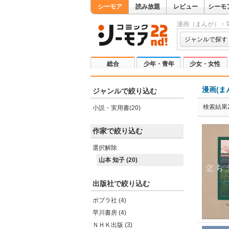
シーモア
読み放題
レビュー
シーモ
漫画（まんが）・
ジャンルで探す
総合
少年・青年
少女・女性
漫画(ま
ジャンルで絞り込む
検索結果2
小説・実用書(20)
作家で絞り込む
選択解除
山本 知子 (20)
出版社で絞り込む
ポプラ社 (4)
早川書房 (4)
ＮＨＫ出版 (3)