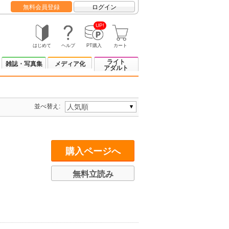
無料会員登録
ログイン
UP!
はじめて
ヘルプ
PT購入
カート
ライト
雑誌・写真集
メディア化
アダルト
並べ替え:
購入ページへ
無料立読み