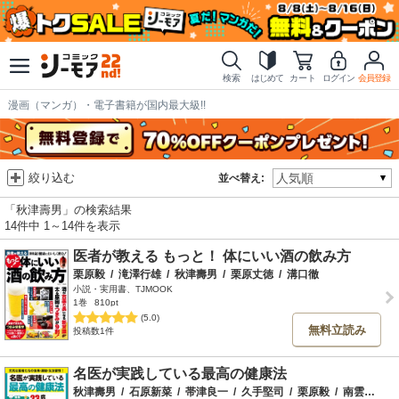
検索
はじめて
カート
ログイン
会員登録
漫画（マンガ）・電子書籍が国内最大級!!
絞り込む
並べ替え:
「秋津壽男」の検索結果
14件中 1～14件を表示
医者が教える もっと！ 体にいい酒の飲み方
栗原毅
/
滝澤行雄
/
秋津壽男
/
栗原丈徳
/
溝口徹
小説・実用書、TJMOOK
1巻
810pt
(5.0)
無料立読み
投稿数1件
名医が実践している最高の健康法
秋津壽男
/
石原新菜
/
帯津良一
/
久手堅司
/
栗原毅
/
南雲吉則