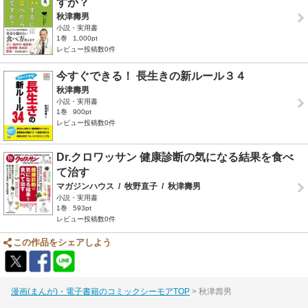
すか？
秋津壽男
小説・実用書
1巻
1,000pt
レビュー投稿数0件
今すぐできる！ 長生きの新ルール３４
秋津壽男
小説・実用書
1巻
900pt
レビュー投稿数0件
Dr.クロワッサン 健康診断の気になる結果を食べ
て治す
マガジンハウス
/
牧野直子
/
秋津壽男
小説・実用書
1巻
593pt
レビュー投稿数0件
この作品をシェアしよう
漫画(まんが)・電子書籍のコミックシーモアTOP
秋津壽男