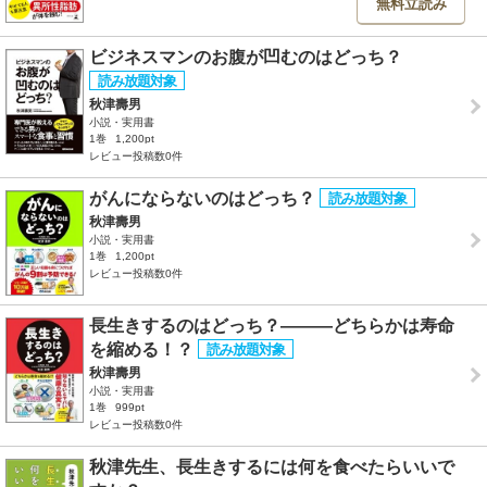
無料立読み
ビジネスマンのお腹が凹むのはどっち？
秋津壽男
小説・実用書
1巻
1,200pt
レビュー投稿数0件
がんにならないのはどっち？
秋津壽男
小説・実用書
1巻
1,200pt
レビュー投稿数0件
長生きするのはどっち？―――どちらかは寿命
を縮める！？
秋津壽男
小説・実用書
1巻
999pt
レビュー投稿数0件
秋津先生、長生きするには何を食べたらいいで