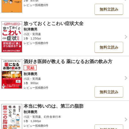
1巻
857pt
レビュー投稿数0件
無料立読み
放っておくとこわい症状大全
秋津壽男
小説・実用書
1巻
1,250pt
レビュー投稿数0件
無料立読み
酒好き医師が教える 薬になるお酒の飲み方
秋津壽男
小説・実用書
1巻
900pt
レビュー投稿数0件
無料立読み
本当に怖いのは、第三の脂肪
秋津壽男
小説・実用書、幻冬舎単行本
1巻
1,080pt
レビュー投稿数0件