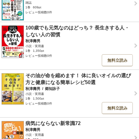
雑誌
1巻
609pt
レビュー投稿数0件
100歳でも元気なのはどっち？ 長生きする人・
しない人の習慣
秋津壽男
小説・実用書
1巻
1,350pt
レビュー投稿数0件
無料立読み
その油が命を縮めます！ 体に良いオイルの選び
方と健康になる簡単レシピ50選
秋津壽男
/
郷知詠子
小説・実用書
1巻
1,500pt
レビュー投稿数0件
無料立読み
病気にならない新常識72
秋津壽男
小説・実用書