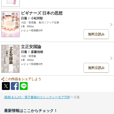
ビギナーズ 日本の思想
日蓮
/
小松邦彰
小説・実用書、角川ソフィア文庫
1巻
880pt
レビュー投稿数0件
無料立読み
立正安国論
日蓮
/
斎藤信雄
小説・実用書
1巻
400pt
レビュー投稿数0件
無料立読み
この作品をシェアしよう
漫画(まんが)・電子書籍のコミックシーモアTOP
日蓮
最新情報はここからチェック！