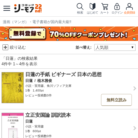
検索
はじめて
カート
ログイン
会員登録
漫画（マンガ）・電子書籍が国内最大級!!
絞り込む
並べ替え:
「日蓮」の検索結果
4件中 1～4件を表示
日蓮の手紙 ビギナーズ 日本の思想
日蓮
/
植木雅俊
小説・実用書、角川ソフィア文庫
1巻
1,400pt
レビュー投稿数0件
無料立読み
立正安国論 訓訳読本
日蓮
小説・実用書
1巻
600pt
レビュー投稿数0件