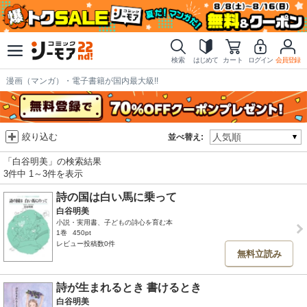
検索
はじめて
カート
ログイン
会員登録
漫画（マンガ）・電子書籍が国内最大級!!
絞り込む
並べ替え:
「白谷明美」の検索結果
3件中 1～3件を表示
詩の国は白い馬に乗って
白谷明美
小説・実用書、子どもの詩心を育む本
1巻
450pt
レビュー投稿数0件
無料立読み
詩が生まれるとき 書けるとき
白谷明美