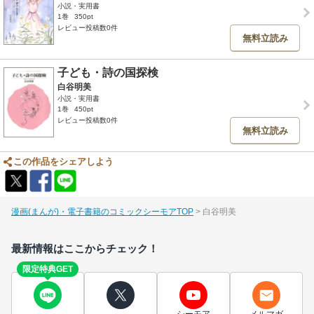
小説・実用書
1巻
350pt
レビュー投稿数0件
無料立読み
子ども・詩の国探検
白谷明美
小説・実用書
1巻
450pt
レビュー投稿数0件
無料立読み
この作品をシェアしよう
漫画(まんが)・電子書籍のコミックシーモアTOP
白谷明美
最新情報はここからチェック！
限定特典GET