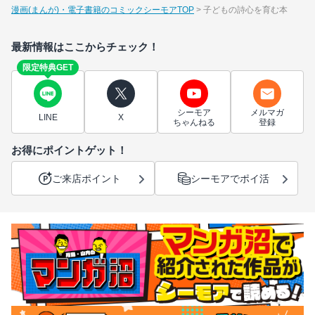
漫画(まんが)・電子書籍のコミックシーモアTOP
子どもの詩心を育む本
最新情報はここからチェック！
限定特典GET
シーモア
メルマガ
LINE
X
ちゃんねる
登録
お得にポイントゲット！
ご来店ポイント
シーモアでポイ活