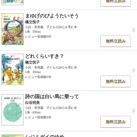
無料立読み
まゆげのびようたいそう
橋立悦子
小説・実用書、子どもの詩心を育む本
1巻
350pt
レビュー投稿数0件
無料立読み
どれくらいすき？
橋立悦子
小説・実用書、子どもの詩心を育む本
1巻
350pt
レビュー投稿数0件
無料立読み
詩の国は白い馬に乗って
白谷明美
小説・実用書、子どもの詩心を育む本
1巻
450pt
レビュー投稿数0件
無料立読み
シジミガイのゆめ