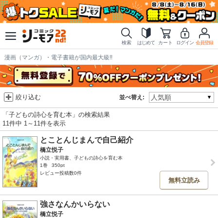
検索
はじめて
カート
ログイン
会員登録
漫画（マンガ）・電子書籍が国内最大級!!
絞り込む
並べ替え:
「子どもの詩心を育む本」の検索結果
11件中 1～11件を表示
とことんじまんで自己紹介
橋立悦子
小説・実用書、子どもの詩心を育む本
1巻
350pt
レビュー投稿数0件
無料立読み
強さなんかいらない
橋立悦子