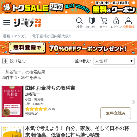
検索
はじめて
カート
ログイン
会員登録
漫画（マンガ）・電子書籍が国内最大級!!
絞り込む
並べ替え:
「加谷珪一」の検索結果
36件中 1～36件を表示
図解 お金持ちの教科書
加谷珪一
小説・実用書
1巻
1,000pt
(5.0)
無料立読み
投稿数1件
本気で考えよう！ 自分、家族、そして日本の将
来 物価高、低賃金に打ち勝つ秘策