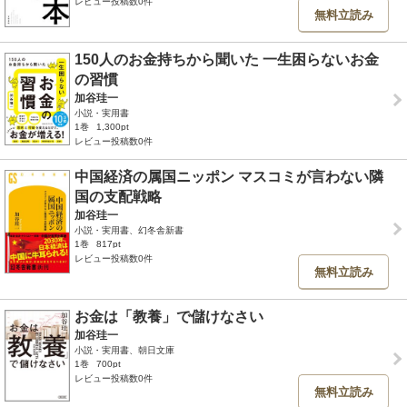
レビュー投稿数0件
無料立読み
150人のお金持ちから聞いた 一生困らないお金
の習慣
加谷珪一
小説・実用書
1巻
1,300pt
レビュー投稿数0件
中国経済の属国ニッポン マスコミが言わない隣
国の支配戦略
加谷珪一
小説・実用書、幻冬舎新書
1巻
817pt
レビュー投稿数0件
無料立読み
お金は「教養」で儲けなさい
加谷珪一
小説・実用書、朝日文庫
1巻
700pt
レビュー投稿数0件
無料立読み