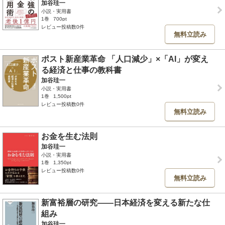
加谷珪一
小説・実用書
1巻
700pt
レビュー投稿数0件
無料立読み
ポスト新産業革命 「人口減少」×「AI」が変え
る経済と仕事の教科書
加谷珪一
小説・実用書
1巻
1,500pt
レビュー投稿数0件
無料立読み
お金を生む法則
加谷珪一
小説・実用書
1巻
1,350pt
レビュー投稿数0件
無料立読み
新富裕層の研究――日本経済を変える新たな仕
組み
加谷珪一