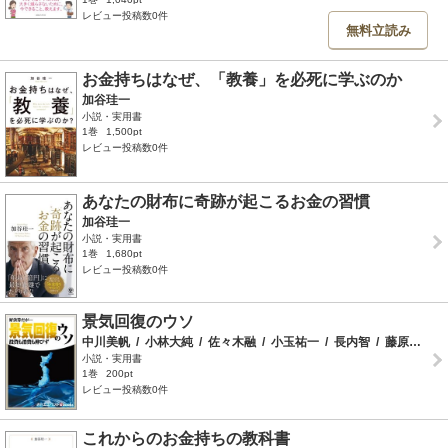
レビュー投稿数0件
無料立読み
お金持ちはなぜ、「教養」を必死に学ぶのか
加谷珪一
小説・実用書
1巻
1,500pt
レビュー投稿数0件
あなたの財布に奇跡が起こるお金の習慣
加谷珪一
小説・実用書
1巻
1,680pt
レビュー投稿数0件
景気回復のウソ
中川美帆
/
小林大純
/
佐々木融
/
小玉祐一
/
長内智
/
藤原裕之
/
小説・実用書
1巻
200pt
レビュー投稿数0件
これからのお金持ちの教科書