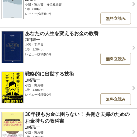
小説・実用書、祥伝社新書
1巻
800pt
レビュー投稿数0件
無料立読み
あなたの人生を変えるお金の教養
加谷珪一
小説・実用書
1巻
1,364pt
レビュー投稿数0件
無料立読み
戦略的に出世する技術
加谷珪一
小説・実用書
1巻
1,680pt
レビュー投稿数0件
無料立読み
30年後もお金に困らない！ 共働き夫婦のための
お金持ちの教科書
加谷珪一
小説・実用書
1巻
1,040pt