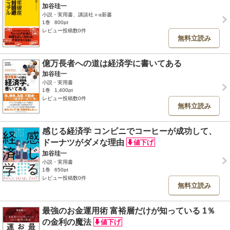
加谷珪一
小説・実用書、講談社＋α新書
1巻
800pt
レビュー投稿数0件
無料立読み
億万長者への道は経済学に書いてある
加谷珪一
小説・実用書
1巻
1,400pt
レビュー投稿数0件
無料立読み
感じる経済学 コンビニでコーヒーが成功して、
ドーナツがダメな理由
加谷珪一
小説・実用書
1巻
650pt
レビュー投稿数0件
無料立読み
最強のお金運用術 富裕層だけが知っている 1％
の金利の魔法