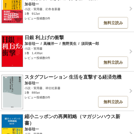
加谷珪一
小説・実用書、幻冬舎新書
1巻
912pt
レビュー投稿数0件
無料立読み
日銀 利上げの衝撃
加谷珪一
/
高橋洋一
/
熊野英生
/
須田慎一郎
小説・実用書
1巻
1,436pt
レビュー投稿数0件
無料立読み
スタグフレーション 生活を直撃する経済危機
加谷珪一
小説・実用書、祥伝社新書
1巻
880pt
レビュー投稿数0件
無料立読み
縮小ニッポンの再興戦略（マガジンハウス新
書）
加谷珪一