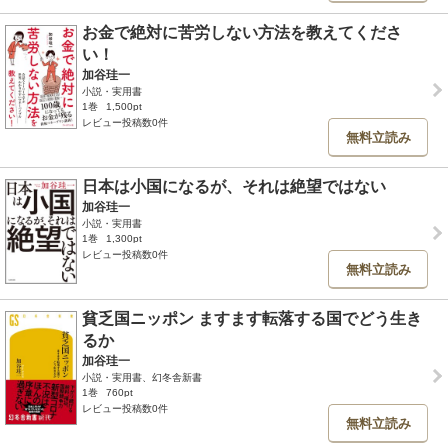
お金で絶対に苦労しない方法を教えてくださ
い！
加谷珪一
小説・実用書
1巻
1,500pt
レビュー投稿数0件
無料立読み
日本は小国になるが、それは絶望ではない
加谷珪一
小説・実用書
1巻
1,300pt
レビュー投稿数0件
無料立読み
貧乏国ニッポン ますます転落する国でどう生き
るか
加谷珪一
小説・実用書、幻冬舎新書
1巻
760pt
レビュー投稿数0件
無料立読み