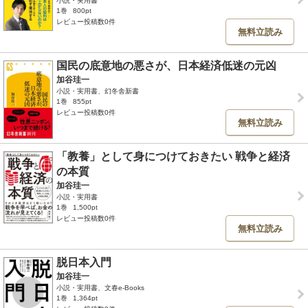
小説・実用書
1巻
800pt
レビュー投稿数0件
無料立読み
国民の底意地の悪さが、日本経済低迷の元凶
加谷珪一
小説・実用書、幻冬舎新書
1巻
855pt
レビュー投稿数0件
無料立読み
「教養」として身につけておきたい 戦争と経済
の本質
加谷珪一
小説・実用書
1巻
1,500pt
レビュー投稿数0件
無料立読み
脱日本入門
加谷珪一
小説・実用書、文春e-Books
1巻
1,364pt