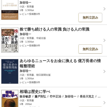
加谷珪一
小説・実用書
1巻
1,500pt
レビュー投稿数0件
無料立読み
株で勝ち続ける人の常識 負ける人の常識
加谷珪一
小説・実用書、中経出版
1巻
1,500pt
レビュー投稿数0件
無料立読み
あらゆるニュースをお金に換える 億万長者の情
報整理術
加谷珪一
小説・実用書、朝日新聞出版
1巻
1,500pt
レビュー投稿数0件
相場は歴史に学べ
板谷敏彦
/
藤戸則弘
/
竹中正治
/
加谷珪一
/
長谷川克之
/
上川孝夫
小説・実用書
1巻
200pt