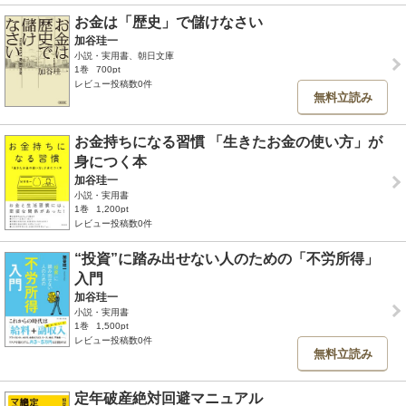
お金は「歴史」で儲けなさい
加谷珪一
小説・実用書、朝日文庫
1巻
700pt
レビュー投稿数0件
無料立読み
お金持ちになる習慣 「生きたお金の使い方」が
身につく本
加谷珪一
小説・実用書
1巻
1,200pt
レビュー投稿数0件
“投資”に踏み出せない人のための「不労所得」
入門
加谷珪一
小説・実用書
1巻
1,500pt
レビュー投稿数0件
無料立読み
定年破産絶対回避マニュアル