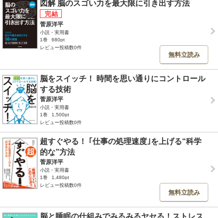
図解 脳のスゴい力を最大限に引き出す方法
菅原洋平
小説・実用書
1巻
680pt
レビュー投稿数0件
無料立読み
脳をスイッチ！ 時間を思い通りにコントロール
する技術
菅原洋平
小説・実用書
1巻
1,500pt
レビュー投稿数0件
超すぐやる！ ｢仕事の処理速度｣を上げる“科学
的な”方法
菅原洋平
小説・実用書
1巻
1,480pt
レビュー投稿数0件
無料立読み
脳と睡眠の仕組みでみるみるヤセる！ストレス