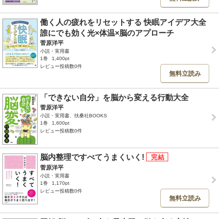
働く人の疲れをリセットする 快眠アイデア大全
誰にでも効く光×体温×脳のアプローチ
菅原洋平
小説・実用書
1巻
1,400pt
レビュー投稿数0件
無料立読み
「できない自分」を脳から変える行動大全
菅原洋平
小説・実用書、扶桑社BOOKS
1巻
1,600pt
レビュー投稿数0件
脳内整理ですべてうまくいく!
菅原洋平
小説・実用書
1巻
1,170pt
レビュー投稿数0件
無料立読み