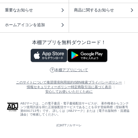
重要なお知らせ
商品に関するお知らせ
ホームアイコンを追加
本棚アプリを無料ダウンロード！
本棚アプリについて
このサイトについて
推奨環境
利用規約
ISBN検索
プライバシーポリシー
情報セキュリティーポリシー
特定商取引法に基づく表示
安心してお使いいただくために
ABJマークは、この電子書店・電子書籍配信サービスが、 著作権者からコンテ
ンツ使用許諾を得た正規版配信サービスであることを示す登録商標（登録番号
第6091713号）です。 詳しくは［ABJマーク］または［電子出版制作・流通協
議会］で検索してください。
(C)NTTソルマーレ