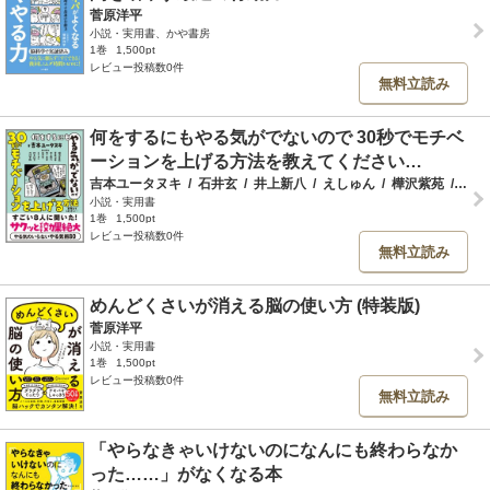
菅原洋平
小説・実用書、かや書房
1巻
1,500pt
レビュー投稿数0件
無料立読み
何をするにもやる気がでないので 30秒でモチベ
ーションを上げる方法を教えてください…
吉本ユータヌキ
/
石井玄
/
井上新八
/
えしゅん
/
樺沢紫苑
/
川崎
小説・実用書
1巻
1,500pt
レビュー投稿数0件
無料立読み
めんどくさいが消える脳の使い方 (特装版)
菅原洋平
小説・実用書
1巻
1,500pt
レビュー投稿数0件
無料立読み
「やらなきゃいけないのになんにも終わらなか
った……」がなくなる本