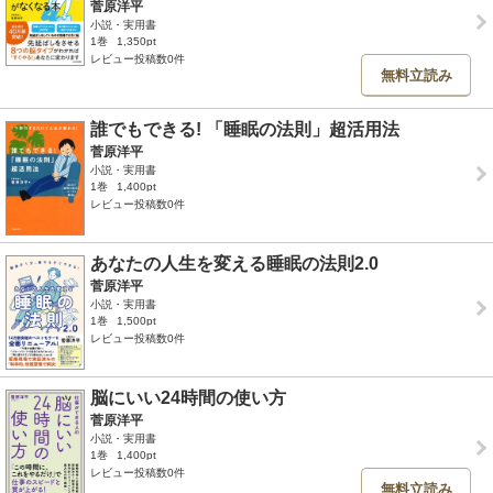
菅原洋平
小説・実用書
1巻
1,350pt
レビュー投稿数0件
無料立読み
誰でもできる! 「睡眠の法則」超活用法
菅原洋平
小説・実用書
1巻
1,400pt
レビュー投稿数0件
あなたの人生を変える睡眠の法則2.0
菅原洋平
小説・実用書
1巻
1,500pt
レビュー投稿数0件
脳にいい24時間の使い方
菅原洋平
小説・実用書
1巻
1,400pt
レビュー投稿数0件
無料立読み