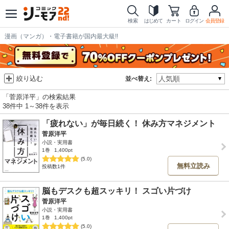
検索
はじめて
カート
ログイン
会員登録
漫画（マンガ）・電子書籍が国内最大級!!
絞り込む
並べ替え:
「菅原洋平」の検索結果
38件中 1～38件を表示
「疲れない」が毎日続く！ 休み方マネジメント
菅原洋平
小説・実用書
1巻
1,400pt
(5.0)
無料立読み
投稿数1件
脳もデスクも超スッキリ！ スゴい片づけ
菅原洋平
小説・実用書
1巻
1,400pt
(5.0)