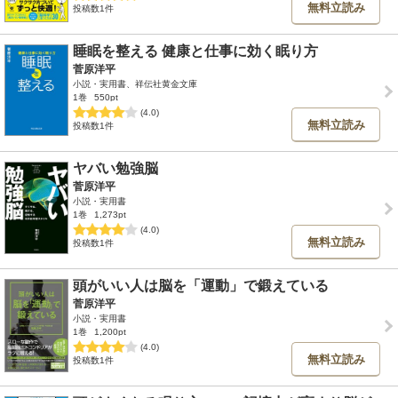
無料立読み
投稿数1件
睡眠を整える 健康と仕事に効く眠り方
菅原洋平
小説・実用書、祥伝社黄金文庫
1巻
550pt
(4.0)
無料立読み
投稿数1件
ヤバい勉強脳
菅原洋平
小説・実用書
1巻
1,273pt
(4.0)
無料立読み
投稿数1件
頭がいい人は脳を「運動」で鍛えている
菅原洋平
小説・実用書
1巻
1,200pt
(4.0)
無料立読み
投稿数1件