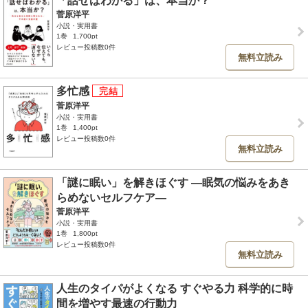
「話せばわかる」は、本当か？
菅原洋平
小説・実用書
1巻
1,700pt
レビュー投稿数0件
無料立読み
多忙感
菅原洋平
小説・実用書
1巻
1,400pt
レビュー投稿数0件
無料立読み
「謎に眠い」を解きほぐす ―眠気の悩みをあき
らめないセルフケア―
菅原洋平
小説・実用書
1巻
1,800pt
レビュー投稿数0件
無料立読み
人生のタイパがよくなる すぐやる力 科学的に時
間を増やす最速の行動力