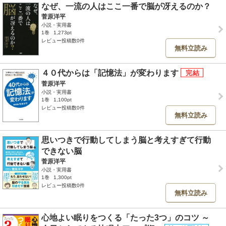
なぜ、一流の人はここ一番で脳が冴えるのか？
菅原洋平
小説・実用書
1巻
1,273pt
レビュー投稿数0件
無料立読み
４０代からは「記憶法」が変わります
菅原洋平
小説・実用書
1巻
1,100pt
レビュー投稿数0件
無料立読み
思いつきで行動してしまう脳と考えすぎて行動
できない脳
菅原洋平
小説・実用書
1巻
1,300pt
レビュー投稿数0件
無料立読み
心地よい眠りをつくる「たった3つ」のコツ ～