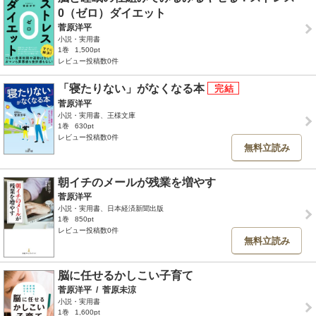
0（ゼロ）ダイエット
菅原洋平
小説・実用書
1巻
1,500pt
レビュー投稿数0件
「寝たりない」がなくなる本
菅原洋平
小説・実用書、王様文庫
1巻
630pt
レビュー投稿数0件
無料立読み
朝イチのメールが残業を増やす
菅原洋平
小説・実用書、日本経済新聞出版
1巻
850pt
レビュー投稿数0件
無料立読み
脳に任せるかしこい子育て
菅原洋平
/
菅原未涼
小説・実用書
1巻
1,600pt