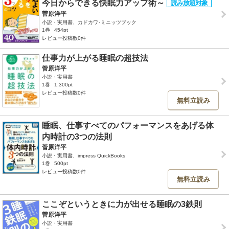
今日からできる快眠力アップ術～
菅原洋平
小説・実用書、カドカワ･ミニッツブック
1巻
454pt
レビュー投稿数0件
仕事力が上がる睡眠の超技法
菅原洋平
小説・実用書
1巻
1,300pt
レビュー投稿数0件
無料立読み
睡眠、仕事すべてのパフォーマンスをあげる体
内時計の3つの法則
菅原洋平
小説・実用書、impress QuickBooks
1巻
500pt
レビュー投稿数0件
無料立読み
ここぞというときに力が出せる睡眠の3鉄則
菅原洋平
小説・実用書