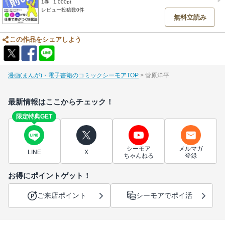
1巻
1,000pt
レビュー投稿数0件
無料立読み
この作品をシェアしよう
漫画(まんが)・電子書籍のコミックシーモアTOP
菅原洋平
最新情報はここからチェック！
限定特典GET
シーモア
メルマガ
LINE
X
ちゃんねる
登録
お得にポイントゲット！
ご来店ポイント
シーモアでポイ活