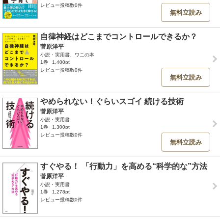
レビュー投稿数0件
無料立読み
自律神経はどこまでコントロールできるか？
菅原洋平
小説・実用書、ワニの本
1巻
1,400pt
レビュー投稿数0件
無料立読み
やめられない！ぐらいスゴイ 続ける技術
菅原洋平
小説・実用書
1巻
1,300pt
レビュー投稿数0件
無料立読み
すぐやる！ 「行動力」を高める“科学的な”方法
菅原洋平
小説・実用書
1巻
1,278pt
レビュー投稿数0件