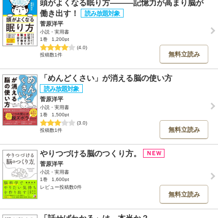
頭がよくなる眠り方―――記憶力が高まり脳が
働き出す！
菅原洋平
小説・実用書
1巻
1,200pt
(4.0)
無料立読み
投稿数1件
「めんどくさい」が消える脳の使い方
菅原洋平
小説・実用書
1巻
1,500pt
(3.0)
無料立読み
投稿数1件
やりつづける脳のつくり方。
菅原洋平
小説・実用書
1巻
1,600pt
レビュー投稿数0件
無料立読み