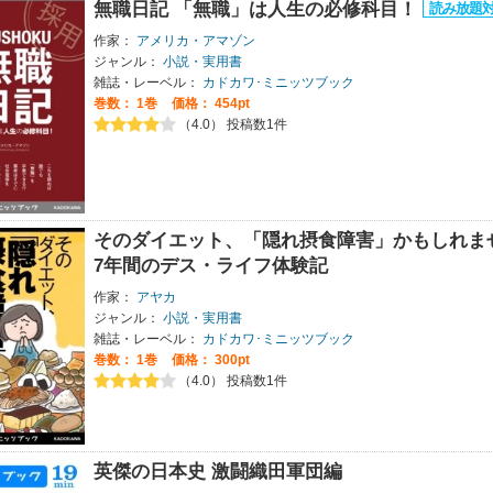
無職日記 「無職」は人生の必修科目！
作家：
アメリカ・アマゾン
ジャンル：
小説・実用書
雑誌・レーベル：
カドカワ･ミニッツブック
巻数：
1巻
価格： 454pt
（4.0） 投稿数1件
そのダイエット、「隠れ摂食障害」かもしれま
7年間のデス・ライフ体験記
作家：
アヤカ
ジャンル：
小説・実用書
雑誌・レーベル：
カドカワ･ミニッツブック
巻数：
1巻
価格： 300pt
（4.0） 投稿数1件
英傑の日本史 激闘織田軍団編