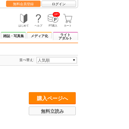
無料会員登録
ログイン
UP!
はじめて
ヘルプ
PT購入
カート
ライト
雑誌・写真集
メディア化
アダルト
並べ替え:
購入ページへ
無料立読み