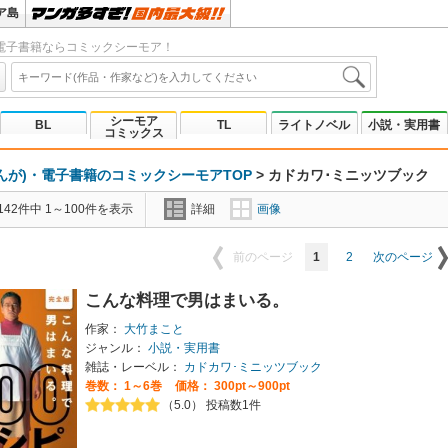
ア島
電子書籍ならコミックシーモア！
シーモア
BL
TL
ライトノベル
小説・実用書
コミックス
んが)・電子書籍のコミックシーモアTOP
>
カドカワ･ミニッツブック
42件中 1～100件を表示
詳細
画像
1
2
前のページ
次のページ
こんな料理で男はまいる。
作家：
大竹まこと
ジャンル：
小説・実用書
雑誌・レーベル：
カドカワ･ミニッツブック
巻数：
1～6巻
価格： 300pt～900pt
（5.0） 投稿数1件