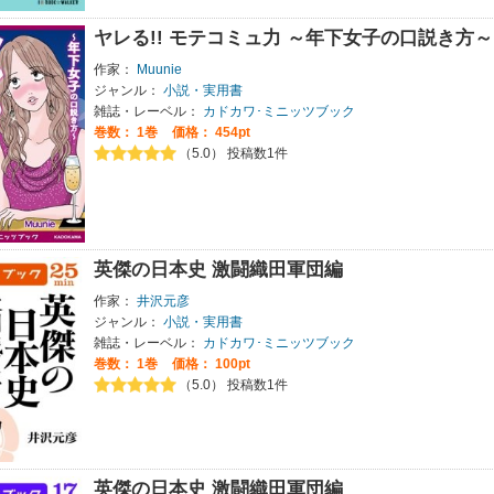
ヤレる!! モテコミュ力 ～年下女子の口説き方
作家：
Muunie
ジャンル：
小説・実用書
雑誌・レーベル：
カドカワ･ミニッツブック
巻数：
1巻
価格： 454pt
（5.0） 投稿数1件
英傑の日本史 激闘織田軍団編
作家：
井沢元彦
ジャンル：
小説・実用書
雑誌・レーベル：
カドカワ･ミニッツブック
巻数：
1巻
価格： 100pt
（5.0） 投稿数1件
英傑の日本史 激闘織田軍団編