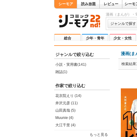
シーモア
読み放題
レビュー
シーモ
漫画（まんが）・
ジャンルで探す
総合
少年・青年
少女・女性
漫画(ま
ジャンルで絞り込む
検索結果1
小説・実用書(141)
雑誌(1)
作家で絞り込む
花京院えり (14)
井沢元彦 (11)
山田真哉 (5)
Muunie (4)
大江千里 (4)
もっと見る