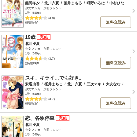
熊岡冬夕
/
北川夕夏
/
蒼井まもる
/
町野いろは
/
中村ひなた
/
黒
少女マンガ、別冊フレンド
1巻
540pt
(3.8)
無料立読み
投稿数4件
19歳
北川夕夏
少女マンガ、別冊フレンド
1巻
540pt
(3.7)
無料立読み
投稿数9件
スキ、キライ…でも好き。
安理由香
/
桜井まちこ
/
北川夕夏
/
三次マキ
/
大友なな
/
一瀬ルカ
少女マンガ、別冊フレンド
1巻
540pt
(3.7)
無料立読み
投稿数3件
恋、各駅停車
北川夕夏
少女マンガ、別冊フレンド
1巻
540pt