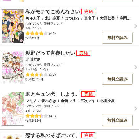
私がモテてごめんなさい
ぢゅん子
/
北川夕夏
/
はつはる
/
真名子
/
大野仁美
/
麻岡ままん
少女マンガ、別冊フレンド
1巻
540pt
(4.0)
無料立読み
投稿数1件
影野だって青春したい
北川夕夏
少女マンガ、別冊フレンド
1～11巻
540pt
(3.9)
無料立読み
投稿数642件
君とキュン恋、しよう。
マキノ
/
春木さき
/
倉持マリ
/
三次マキ
/
北川夕夏
少女マンガ、別冊フレンド
1巻
540pt
(3.8)
無料立読み
投稿数11件
恋する私のそばにいて。