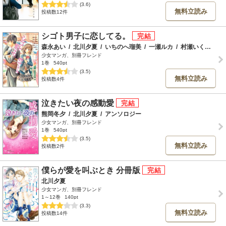
(3.6)
無料立読み
投稿数12件
シゴト男子に恋してる。
森永あい
/
北川夕夏
/
いちのへ瑠美
/
一瀬ルカ
/
村瀬いくえ
/
恩
少女マンガ、別冊フレンド
1巻
540pt
(3.5)
無料立読み
投稿数4件
泣きたい夜の感動愛
熊岡冬夕
/
北川夕夏
/
アンソロジー
少女マンガ、別冊フレンド
1巻
540pt
(3.5)
無料立読み
投稿数2件
僕らが愛を叫ぶとき 分冊版
北川夕夏
少女マンガ、別冊フレンド
1～12巻
140pt
(3.3)
無料立読み
投稿数14件