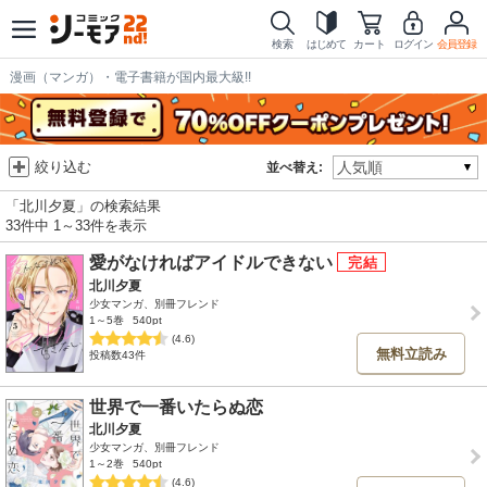
検索
はじめて
カート
ログイン
会員登録
漫画（マンガ）・電子書籍が国内最大級!!
絞り込む
並べ替え:
「北川夕夏」の検索結果
33件中 1～33件を表示
愛がなければアイドルできない
北川夕夏
少女マンガ、別冊フレンド
1～5巻
540pt
(4.6)
無料立読み
投稿数43件
世界で一番いたらぬ恋
北川夕夏
少女マンガ、別冊フレンド
1～2巻
540pt
(4.6)