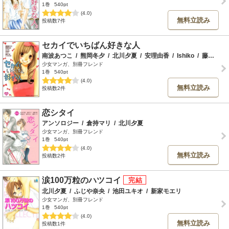
1巻
540pt
(4.0)
無料立読み
投稿数7件
セカイでいちばん好きな人
南波あつこ
/
熊岡冬夕
/
北川夕夏
/
安理由香
/
Ishiko
/
藤野こと葉
少女マンガ、別冊フレンド
1巻
540pt
(4.0)
無料立読み
投稿数2件
恋シタイ
アンソロジー
/
倉持マリ
/
北川夕夏
少女マンガ、別冊フレンド
1巻
540pt
(4.0)
無料立読み
投稿数2件
涙100万粒のハツコイ
北川夕夏
/
ふじや奈央
/
池田ユキオ
/
新家モエリ
少女マンガ、別冊フレンド
1巻
540pt
(4.0)
無料立読み
投稿数1件