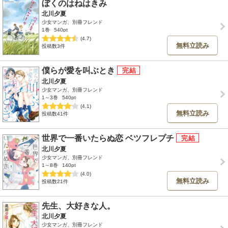
ぼくのはねはきみ
北川夕夏
少女マンガ、別冊フレンド
1巻
540pt
(4.7)
無料立読み
投稿数3件
僕らが愛を叫ぶとき
北川夕夏
少女マンガ、別冊フレンド
1～3巻
540pt
(4.1)
無料立読み
投稿数41件
世界で一番いたらぬ恋 ベツフレプチ
北川夕夏
少女マンガ、別冊フレンド
1～8巻
140pt
(4.0)
無料立読み
投稿数21件
先生、大好きな人。
北川夕夏
少女マンガ、別冊フレンド