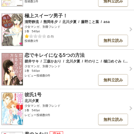
無料立読み
投稿数1件
極上スイーツ男子！
清野静流
/
熊岡冬夕
/
北川夕夏
/
藤野こと葉
/
asa
少女マンガ、別冊フレンド
1巻
540pt
(1.0)
無料立読み
投稿数1件
恋でキレイになる5つの方法
碧井サキ
/
三森かおり
/
北川夕夏
/
叶のりこ
/
樋口めぐみ
/
高島
少女マンガ、別冊フレンド
1巻
540pt
レビュー投稿数0件
無料立読み
彼氏1号
北川夕夏
少女マンガ、別冊フレンド
1巻
540pt
レビュー投稿数0件
無料立読み