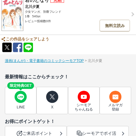
君のとなり
北川夕夏
少女マンガ、別冊フレンド
1巻
540pt
レビュー投稿数0件
無料立読み
この作品をシェアしよう
漫画(まんが)・電子書籍のコミックシーモアTOP
北川夕夏
最新情報はここからチェック！
限定特典GET
シーモア
メルマガ
LINE
X
ちゃんねる
登録
お得にポイントゲット！
ご来店ポイント
シーモアでポイ活