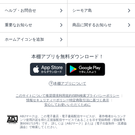
ヘルプ・お問合せ
シーモア島
重要なお知らせ
商品に関するお知らせ
ホームアイコンを追加
本棚アプリを無料ダウンロード！
本棚アプリについて
このサイトについて
推奨環境
利用規約
ISBN検索
プライバシーポリシー
情報セキュリティーポリシー
特定商取引法に基づく表示
安心してお使いいただくために
ABJマークは、この電子書店・電子書籍配信サービスが、 著作権者からコンテ
ンツ使用許諾を得た正規版配信サービスであることを示す登録商標（登録番号
第6091713号）です。 詳しくは［ABJマーク］または［電子出版制作・流通協
議会］で検索してください。