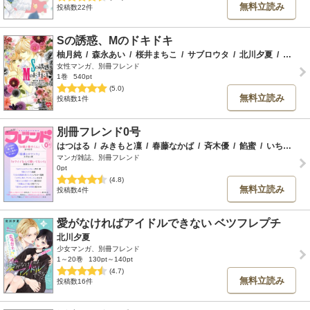
無料立読み
投稿数22件
Sの誘惑、Mのドキドキ
柚月純
/
森永あい
/
桜井まちこ
/
サブロウタ
/
北川夕夏
/
見崎なつみ
女性マンガ、別冊フレンド
1巻
540pt
(5.0)
無料立読み
投稿数1件
別冊フレンド0号
はつはる
/
みきもと凜
/
春藤なかば
/
斉木優
/
餡蜜
/
いちのへ瑠美
マンガ雑誌、別冊フレンド
0pt
(4.8)
無料立読み
投稿数4件
愛がなければアイドルできない ベツフレプチ
北川夕夏
少女マンガ、別冊フレンド
1～20巻
130pt～140pt
(4.7)
無料立読み
投稿数16件