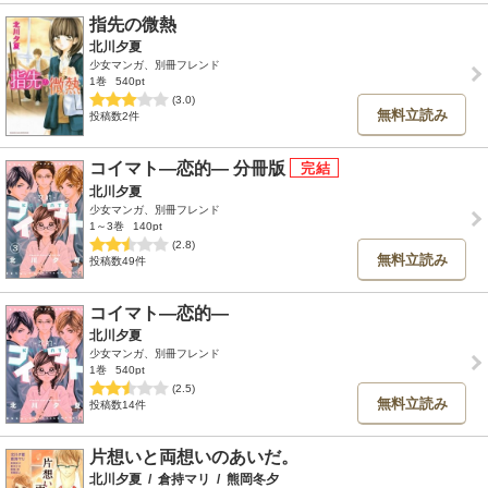
指先の微熱
北川夕夏
少女マンガ、別冊フレンド
1巻
540pt
(3.0)
無料立読み
投稿数2件
コイマト―恋的― 分冊版
北川夕夏
少女マンガ、別冊フレンド
1～3巻
140pt
(2.8)
無料立読み
投稿数49件
コイマト―恋的―
北川夕夏
少女マンガ、別冊フレンド
1巻
540pt
(2.5)
無料立読み
投稿数14件
片想いと両想いのあいだ。
北川夕夏
/
倉持マリ
/
熊岡冬夕