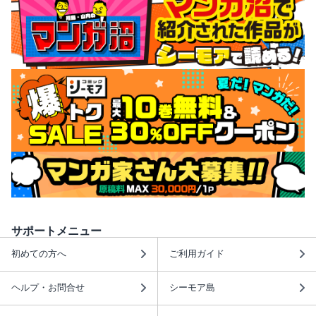
サポートメニュー
初めての方へ
ご利用ガイド
ヘルプ・お問合せ
シーモア島