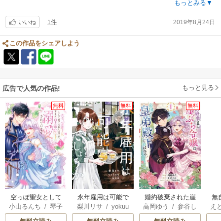
このクオリティで420円はないと思う。買わなきゃよかった。
もっとみる▼
1件
2019年8月24日
いいね
この作品をシェアしよう
もっと見る
広告で人気の作品!
無料
無料
無料
空っぽ聖女として
永年雇用は可能で
婚約破棄された崖
無
小山るんち
/
琴子
梨川リサ
/
yokuu
高岡ゆう
/
参谷し
え
捨てられたはず
しょうか
っぷち令嬢は、帝
も
のぶ
/
雲屋ゆきお
も
が、嫁ぎ先の皇帝
国の皇弟殿下と結
れ