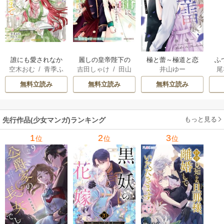
誰にも愛されなか
麗しの皇帝陛下の
極と蕾～極道と恋
ふ
空木おむ
/
青季ふ
吉田しゃけ
/
田山
井山ゆー
尾
った醜穢令嬢が幸
番に選ばれてしま
を知らない人妻と
は
ゆ
/
白谷ゆう
歩
/
鶏にく
せになるまで
ったのですが、ま
～
雛
無料立読み
無料立読み
無料立読み
だ仕事がしたいの
で秘密です！
もっと見る
先行作品(少女マンガ)ランキング
1
2
3
位
位
位