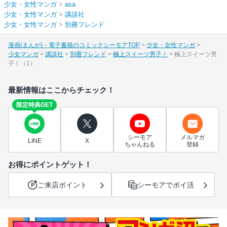
少女・女性マンガ
>
asa
少女・女性マンガ
>
講談社
少女・女性マンガ
>
別冊フレンド
漫画(まんが)・電子書籍のコミックシーモアTOP
少女・女性マンガ
少女マンガ
講談社
別冊フレンド
極上スイーツ男子！
極上スイーツ男
子！（1）
最新情報はここからチェック！
限定特典GET
シーモア
メルマガ
LINE
X
ちゃんねる
登録
お得にポイントゲット！
ご来店ポイント
シーモアでポイ活