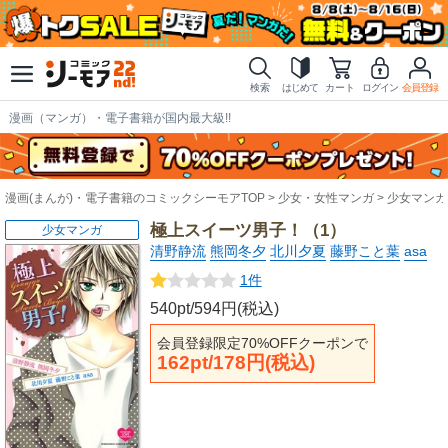
検索
はじめて
カート
ログイン
会員登録
漫画（マンガ）・電子書籍が国内最大級!!
漫画(まんが)・電子書籍のコミックシーモアTOP
少女・女性マンガ
少女マンガ
極上スイーツ男子！（1）
少女マンガ
清野静流
熊岡冬夕
北川夕夏
藤野こと葉
asa
1件
540pt/594円(税込)
会員登録限定70%OFFクーポンで
162pt/178円(税込)