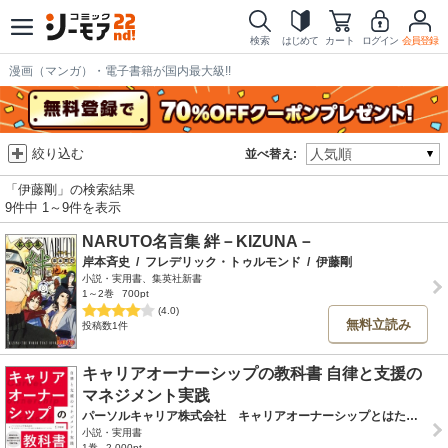
検索
はじめて
カート
ログイン
会員登録
漫画（マンガ）・電子書籍が国内最大級!!
絞り込む
並べ替え:
「伊藤剛」の検索結果
9件中 1～9件を表示
NARUTO名言集 絆－KIZUNA－
岸本斉史
/
フレデリック・トゥルモンド
/
伊藤剛
小説・実用書、集英社新書
1～2巻
700pt
(4.0)
無料立読み
投稿数1件
キャリアオーナーシップの教科書 自律と支援の
マネジメント実践
パーソルキャリア株式会社 キャリアオーナーシップとはたらく未来コンソーシアム
小説・実用書
1巻
2,000pt