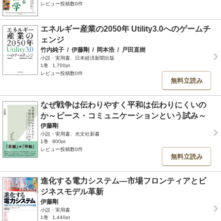
レビュー投稿数0件
エネルギー産業の2050年 Utility3.0へのゲームチ
ェンジ
竹内純子
/
伊藤剛
/
岡本浩
/
戸田直樹
小説・実用書、日本経済新聞出版
1巻
1,700pt
レビュー投稿数0件
無料立読み
なぜ戦争は伝わりやすく平和は伝わりにくいの
か～ピース・コミュニケーションという試み～
伊藤剛
小説・実用書、光文社新書
1巻
800pt
レビュー投稿数0件
無料立読み
進化する電力システム―市場フロンティアとビ
ジネスモデル革新
伊藤剛
小説・実用書
1巻
1,440pt