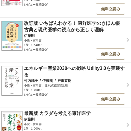
レビュー投稿数0件
無料立読み
改訂版 いちばんわかる！ 東洋医学のきほん帳
古典と現代医学の視点から正しく理解
伊藤剛
小説・実用書
1巻
1,540pt
レビュー投稿数0件
無料立読み
エネルギー産業2030への戦略 Utility3.0を実装す
る
竹内純子
/
伊藤剛
/
戸田直樹
小説・実用書、日本経済新聞出版
1巻
1,700pt
レビュー投稿数0件
無料立読み
最新版 カラダを考える東洋医学
伊藤剛
小説・実用書
1巻
1,500pt