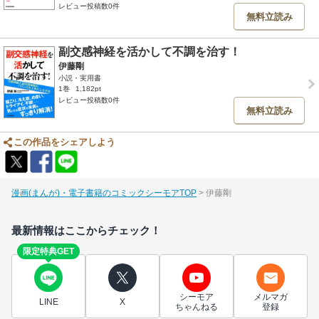
レビュー投稿数0件
無料立読み
副交感神経を活かして不調を治す！
伊藤剛
小説・実用書
1巻
1,182pt
レビュー投稿数0件
無料立読み
この作品をシェアしよう
漫画(まんが)・電子書籍のコミックシーモアTOP
伊藤剛
最新情報はここからチェック！
限定特典GET
シーモア
メルマガ
LINE
X
ちゃんねる
登録