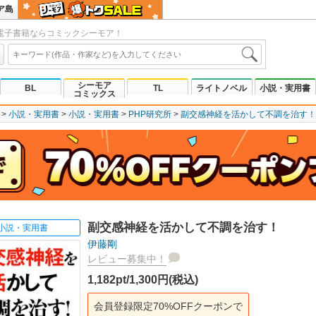
ア島
電子書籍ならコミックシーモア！
シーモア
BL
TL
ライトノベル
小説・実用書
コミックス
小説・実用書
小説・実用書
PHP研究所
副交感神経を活かして不調を治す！
副交感神経を活かして不調を治す！
小説・実用書
伊藤剛
レビュー募集中！
1,182pt/1,300円(税込)
会員登録限定70%OFFクーポンで