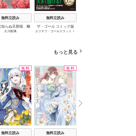
無料立読み
無料立読み
無料立読み
見知らぬ旦那様、離
ザ・ゴール コミック版
さようなら王子様、どう
か
久川航璃
エリヤフ・ゴールドラット
/
ハナミズキ
友麻
していただきます
か私のことは忘れてくだ
ジェフ・コックス
/
岸良裕
さい
司
/
青木健生
/
蒼田山
もっと見る
無料
無料
無料
N
x
e
t
無料立読み
無料立読み
無料立読み