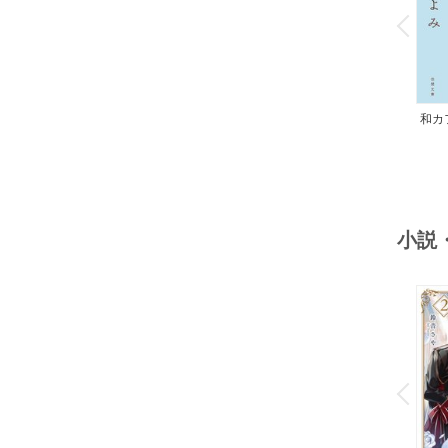
v
P
r
e
i
u
和カ
んの
小説
o
v
P
r
e
i
u