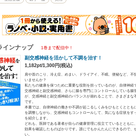
ラインナップ
1巻まで配信中！
副交感神経を活かして不調を治す！
1,182pt/1,300円(税込)
肩や首のこり、冷え症、めまい、ドライアイ、不眠、便秘など、不
いませんか？
私たちの健康を保つために重要な役割を担っているのが、自律神経
交感神経と副交感神経、さらに腸を専門にコントロールしている腸
が、交感神経と副交感神経のバランスが崩れることで、さまざまな
です。
本書では、自律神経の働きや不調が起こるしくみをひもとくととも
を調整しながら、交感神経もコントロールして、気になる症状をす
を紹介します。
どれも、医師である著者が自らの健康管理に役立てているとともに
効果を確認したものばかりです。誰にでもかんたんにできるので、
い。