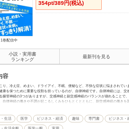
354pt/389円(税込)
1巻配信中
小説・実用書
最新刊を見る
ランキング
内容
こり、冷え症、めまい、ドライアイ、不眠、便秘など、不快な症状に悩まされてい
健康を保つために重要な役割を担っているのが、自律神経です。自律神経には、交
る腸管神経の3つがありますが、交感神経と副交感神経のバランスが崩れることで
、自律神経の働きや不調が起こるしくみをひもとくとともに、副交感神経の働きを
をすっきりと解消する方法を紹介します。
医師である著者が自らの健康管理に役立てているとともに、患者さんへの指導で効
で、ぜひ、試してください。
し・生活
医学
ビジネス・経済
趣味
専門書
ビジネス・
し・生活全般
医学一般
実用