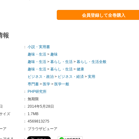
会員登録して全巻購入
情報
：
小説・実用書
趣味・生活
>
趣味
趣味・生活
>
暮らし・生活
>
暮らし・生活全般
趣味・生活
>
暮らし・生活
>
健康
ビジネス・政治
>
ビジネス・経済
>
実用
専門書
>
医学
>
医学一般
：
PHP研究所
：
無期限
日
：
2014年5月28日
サイズ
：
1.7MB
：
4569813275
ーア
：
ブラウザビューア
ェアする
：