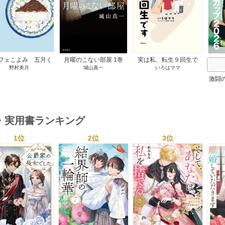
フェこよみ 五月く
月曜のこない部屋 1巻
実は私、転生９回生で
野村美月
城山真一
いろはママ
夏のおもてなし 1巻
す マンガ 私の前世物
語 1巻
激闘
然が
・実用書ランキング
1位
2位
3位
s