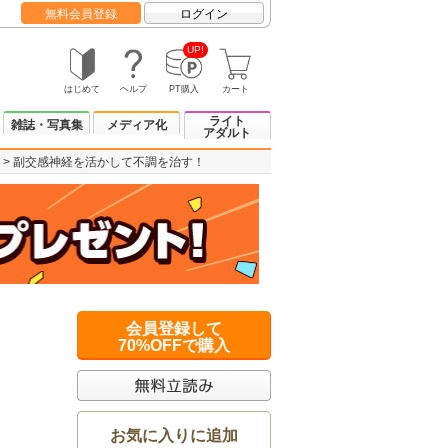
無料会員登録
ログイン
UP!
はじめて
ヘルプ
PT購入
カート
ライト
雑誌・写真集
メディア化
アダルト
副交感神経を活かして不調を治す！
会員登録して
70%OFFで購入
お気に入りに追加