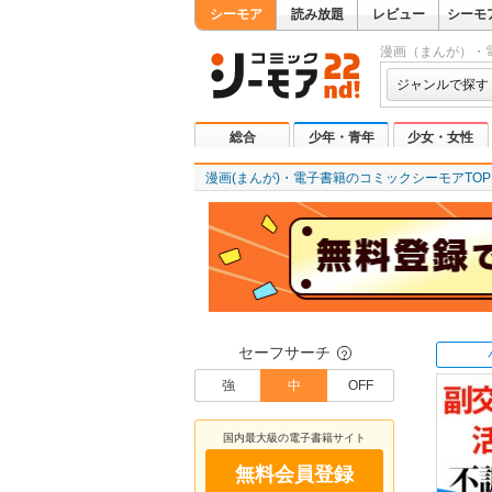
シーモア
読み放題
レビュー
シーモ
漫画（まんが）・
ジャンルで探す
総合
少年・青年
少女・女性
漫画(まんが)・電子書籍のコミックシーモアTOP
セーフサーチ
？
強
中
OFF
国内最大級の電子書籍サイト
無料会員登録