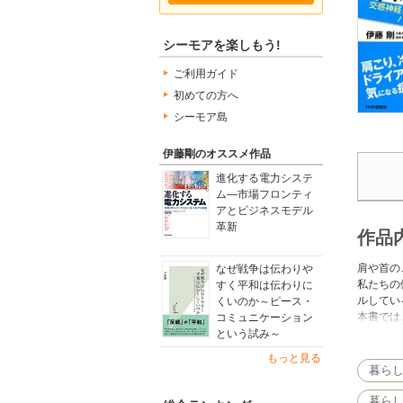
シーモアを楽しもう!
ご利用ガイド
初めての方へ
シーモア島
伊藤剛のオススメ作品
進化する電力システ
ム―市場フロンティ
アとビジネスモデル
革新
作品
肩や首の
なぜ戦争は伝わりや
私たちの
すく平和は伝わりに
ルしてい
くいのか～ピース・
本書では
コミュニケーション
なる症状
という試み～
どれも、
もっと見る
できるの
暮ら
暮ら