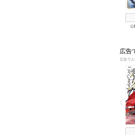
公
広告
広告で人
o
v
P
r
e
i
u