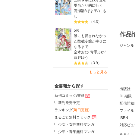
公爵令嬢は我が道を
場当たり的に行く
高瀬雛
/
ぽよ子
/
にも
し
（4.3）
5位
作品
誰にも愛されなかっ
た醜穢令嬢が幸せに
ジャンル
なるまで
空木おむ
/
青季ふゆ
/
白谷ゆう
（3.9）
もっと見る
全書籍から探す
出版社
新刊コミック/書籍
DL期限
新刊発売予定
配信開始
ランキング
(毎日更新)
ファイル
まるごと無料コミック
ISBN
少女・女性無料マンガ
対応ビュ
少年・青年無料マンガ
作品をシ