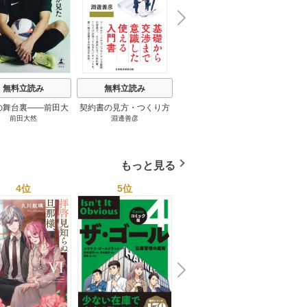
N
x
e
t
無料立読み
無料立読み
無料立読み
の舞台裏――前田大
契約書の見方・つくり方
談話室米澤 1巻
リーン
前田大然
淵邊善彦
米澤穂信
パット
見たワールドカップ
＜第３版＞ 1巻
のにす
2026 1巻
ってい
トで最
もっと見る
4位
5位
6位
N
x
e
t