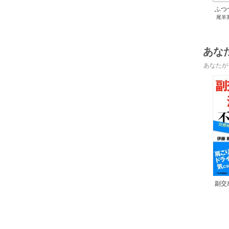
ふつ
尾羊
いま
あな
あなたが
副交