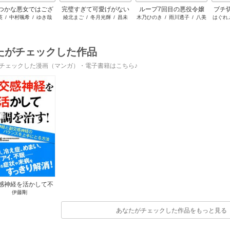
つかな悪女ではござ
完璧すぎて可愛げがない
ループ7回目の悪役令嬢
ブチ
英
/
中村颯希
/
ゆき哉
綾北まご
/
冬月光輝
/
昌未
木乃ひのき
/
雨川透子
/
八美
はぐれ
すが ～雛宮蝶鼠とり
と婚約破棄された聖女は
は、元敵国で自由気まま
☆わん
かえ伝～
隣国に売られる
な花嫁生活を満喫する
たがチェックした作品
チェックした漫画（マンガ）・電子書籍はこちら♪
感神経を活かして不
伊藤剛
調を治す！
あなたがチェックした作品をもっと見る