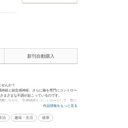
新刊自動購入
ませんか？
感神経と副交感神経、さらに腸を専門にコントロー
、さまざまな不調が起こっているのです。
調整しながら、交感神経もコントロールして、気に
作品情報をもっと見る
果を確認したものばかりです。誰にでもかんたんに
政治
趣味・生活
健康