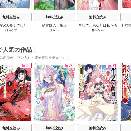
無料立読み
無料立読み
無料立読み
爵家の長女でした
結界師の一輪華
そして、あなたは私を捨
拝啓
鈴音さや
クレハ
柏みなみ
てる
婚
で人気の作品！
気の漫画（マンガ）・電子書籍をチェック！
無料
無料
無料
s
無料立読み
無料立読み
無料立読み