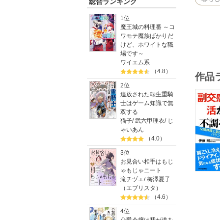
総合ランキング
1位
魔王城の料理番 ～コ
ワモテ魔族ばかりだ
けど、ホワイトな職
場です～
ワイエム系
（4.8）
作品
2位
追放された転生重騎
士はゲーム知識で無
双する
猫子
/
武六甲理衣
/
じ
ゃいあん
（4.0）
3位
お見合い相手はもじ
ゃもじゃニート
滝チヅエ
/
梅澤夏子
（エブリスタ）
（4.6）
4位