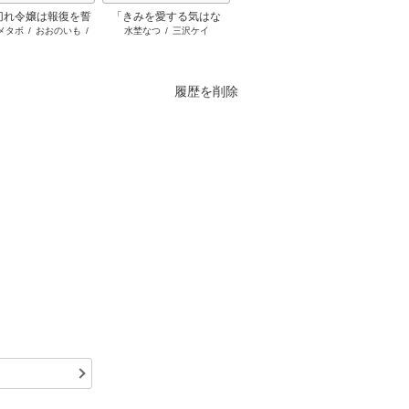
切れ令嬢は報復を誓
「きみを愛する気はな
無自覚聖女は今日も無意
ここは
メタボ
/
おおのいも
/
水埜なつ
/
三沢ケイ
えとうヨナ
/
あーもんど
/
あ
えぞぎ
いました。
い」と言った次期公爵様
識に力を垂れ流す ～公
けと言
昌未
んべよしろう
SBクリ
がなぜか溺愛してきます
爵家の落ちこぼれ令嬢、
った
野
嫁ぎ先で幸せを掴み取る
～
履歴を削除