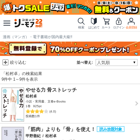
検索
はじめて
カート
ログイン
会員登録
漫画（マンガ）・電子書籍が国内最大級!!
絞り込む
並べ替え:
「松村卓」の検索結果
9件中 1～9件を表示
やせる力 骨ストレッチ
松村卓
小説・実用書、文春e-Books
1巻
925pt
(4.0)
投稿数1件
「筋肉」よりも「骨」を使え！
甲野善紀
/
松村卓