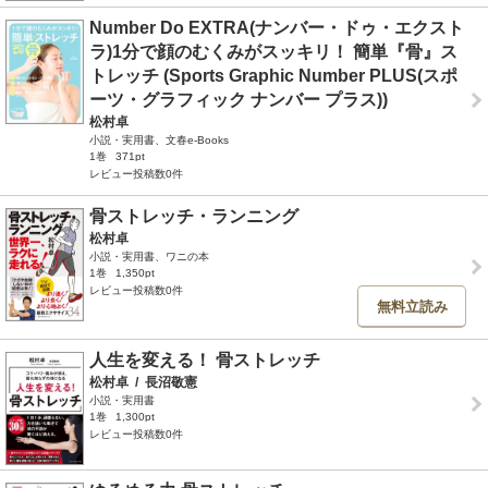
Number Do EXTRA(ナンバー・ドゥ・エクスト
ラ)1分で顔のむくみがスッキリ！ 簡単『骨』ス
トレッチ (Sports Graphic Number PLUS(スポ
ーツ・グラフィック ナンバー プラス))
松村卓
小説・実用書、文春e-Books
1巻
371pt
レビュー投稿数0件
骨ストレッチ・ランニング
松村卓
小説・実用書、ワニの本
1巻
1,350pt
レビュー投稿数0件
無料立読み
人生を変える！ 骨ストレッチ
松村卓
/
長沼敬憲
小説・実用書
1巻
1,300pt
レビュー投稿数0件