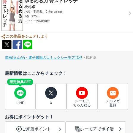
ゆるめる力 骨ストレッチ
松村卓
小説・実用書、文春e-Books
1巻
925pt
レビュー投稿数0件
この作品をシェアしよう
漫画(まんが)・電子書籍のコミックシーモアTOP
松村卓
最新情報はここからチェック！
限定特典GET
シーモア
メルマガ
LINE
X
ちゃんねる
登録
お得にポイントゲット！
ご来店ポイント
シーモアでポイ活