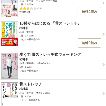
小説・実用書、ディスカヴァー携書
1巻
1,000pt
(3.0)
無料立読み
投稿数1件
10秒からはじめる 『骨ストレッチ』
松村卓
小説・実用書
1巻
1,400pt
レビュー投稿数0件
無料立読み
歩く力 骨ストレッチ式ウォーキング
松村卓
小説・実用書、文春e-Books
1巻
910pt
レビュー投稿数0件
骨ストレッチ
松村卓
小説・実用書、文春e-Books
1巻
925pt
レビュー投稿数0件