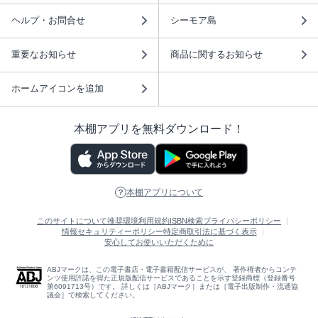
ヘルプ・お問合せ
シーモア島
重要なお知らせ
商品に関するお知らせ
ホームアイコンを追加
本棚アプリを無料ダウンロード！
本棚アプリについて
このサイトについて
推奨環境
利用規約
ISBN検索
プライバシーポリシー
情報セキュリティーポリシー
特定商取引法に基づく表示
安心してお使いいただくために
ABJマークは、この電子書店・電子書籍配信サービスが、 著作権者からコンテ
ンツ使用許諾を得た正規版配信サービスであることを示す登録商標（登録番号
第6091713号）です。 詳しくは［ABJマーク］または［電子出版制作・流通協
議会］で検索してください。