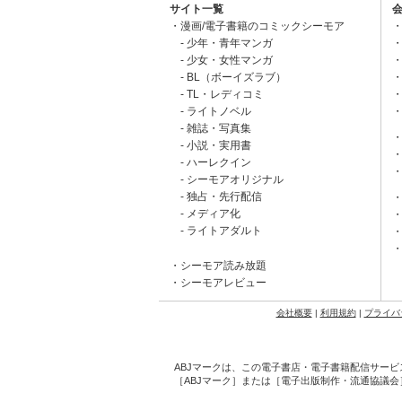
サイト一覧
漫画/電子書籍のコミックシーモア
少年・青年マンガ
少女・女性マンガ
BL（ボーイズラブ）
TL・レディコミ
ライトノベル
雑誌・写真集
小説・実用書
ハーレクイン
シーモアオリジナル
独占・先行配信
メディア化
ライトアダルト
シーモア読み放題
シーモアレビュー
会社概要
|
利用規約
|
プライバ
ABJマークは、この電子書店・電子書籍配信サービ
［ABJマーク］または［電子出版制作・流通協議