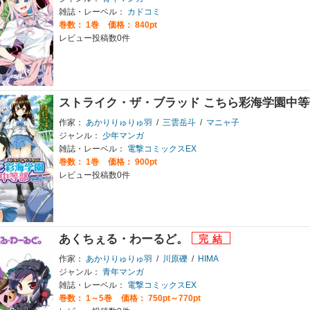
雑誌・レーベル：
カドコミ
巻数：
1巻
価格： 840pt
レビュー投稿数0件
ストライク・ザ・ブラッド こちら彩海学園中
作家：
あかりりゅりゅ羽
/
三雲岳斗
/
マニャ子
ジャンル：
少年マンガ
雑誌・レーベル：
電撃コミックスEX
巻数：
1巻
価格： 900pt
レビュー投稿数0件
あくちぇる・わーるど。
作家：
あかりりゅりゅ羽
/
川原礫
/
HIMA
ジャンル：
青年マンガ
雑誌・レーベル：
電撃コミックスEX
巻数：
1～5巻
価格： 750pt～770pt