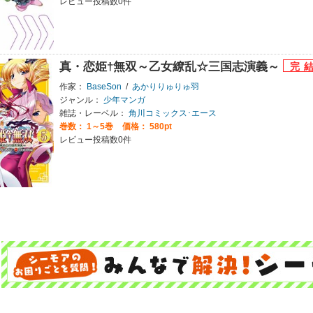
レビュー投稿数0件
真・恋姫†無双～乙女繚乱☆三国志演義～
作家：
BaseSon
/
あかりりゅりゅ羽
ジャンル：
少年マンガ
雑誌・レーベル：
角川コミックス･エース
巻数：
1～5巻
価格： 580pt
レビュー投稿数0件