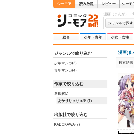
シーモア
読み放題
レビュー
シーモ
漫画（まんが）・
ジャンルで探す
総合
少年・青年
少女・女性
漫画(ま
ジャンルで絞り込む
検索結果
少年マンガ(3)
青年マンガ(4)
作家で絞り込む
選択解除
あかりりゅりゅ羽 (7)
出版社で絞り込む
KADOKAWA (7)