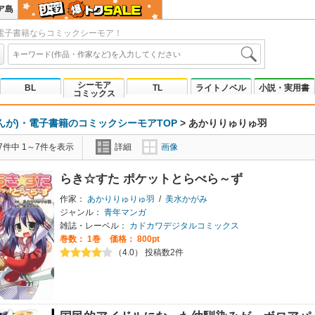
ア島
電子書籍ならコミックシーモア！
シーモア
BL
TL
ライトノベル
小説・実用書
コミックス
んが)・電子書籍のコミックシーモアTOP
>
あかりりゅりゅ羽
7件中 1～7件を表示
詳細
画像
らき☆すた ポケットとらべら～ず
作家：
あかりりゅりゅ羽
/
美水かがみ
ジャンル：
青年マンガ
雑誌・レーベル：
カドカワデジタルコミックス
巻数：
1巻
価格： 800pt
（4.0） 投稿数2件