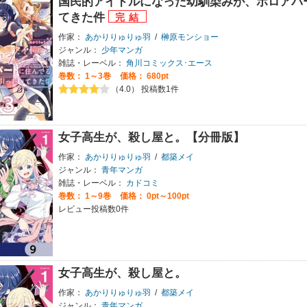
国民的アイドルになった幼馴染みが、ボロアパ
てきた件
作家：
あかりりゅりゅ羽
/
榊原モンショー
ジャンル：
少年マンガ
雑誌・レーベル：
角川コミックス･エース
巻数：
1～3巻
価格： 680pt
（4.0） 投稿数1件
女子高生が、殺し屋と。【分冊版】
作家：
あかりりゅりゅ羽
/
都築メイ
ジャンル：
青年マンガ
雑誌・レーベル：
カドコミ
巻数：
1～9巻
価格： 0pt～100pt
レビュー投稿数0件
女子高生が、殺し屋と。
作家：
あかりりゅりゅ羽
/
都築メイ
ジャンル：
青年マンガ