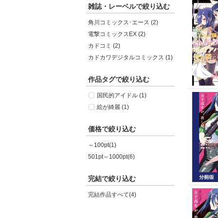
雑誌・レーベルで絞り込む
角川コミックス･エース (2)
電撃コミックスEX (2)
カドコミ (2)
カドカワデジタルコミックス (1)
作品タグで絞り込む
国民的アイドル (1)
絵が綺麗 (1)
価格で絞り込む
～100pt(1)
501pt～1000pt(6)
完結で絞り込む
完結作品すべて(4)