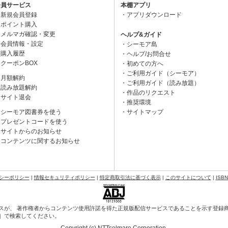
会員サービス
本棚アプリ
新規会員登録
アプリダウンロード
ポイント購入
メルマガ確認・変更
ヘルプ&ガイド
会員情報・設定
シーモア島
購入履歴
ヘルプ/お問合せ
クーポンBOX
初めての方へ
ご利用ガイド（シーモア）
月額解約
ご利用ガイド（読み放題）
読み放題解約
作品のリクエスト
サイト退会
推奨環境
シーモア図書券を使う
サイトマップ
プレゼントコードを使う
サイトからのお知らせ
コンテンツに関するお知らせ
シーポリシー
|
情報セキュリティポリシー
|
特定商取引法に基づく表示
|
このサイトについて
|
ISB
スが、 著作権者からコンテンツ使用許諾を得た正規版配信サービスであることを示す登録商標（
会］で検索してください。