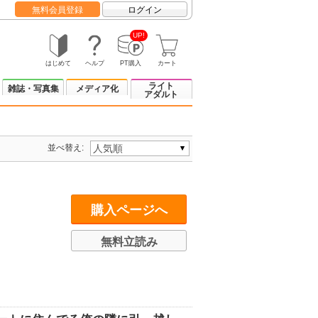
無料会員登録
ログイン
UP!
はじめて
ヘルプ
PT購入
カート
ライト
雑誌・写真集
メディア化
アダルト
並べ替え:
購入ページへ
無料立読み