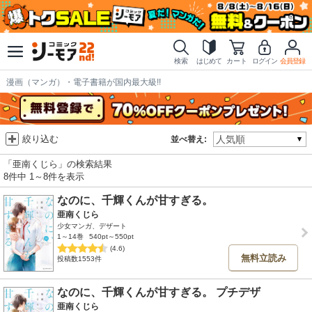
検索
はじめて
カート
ログイン
会員登録
漫画（マンガ）・電子書籍が国内最大級!!
絞り込む
並べ替え:
「亜南くじら」の検索結果
8件中 1～8件を表示
なのに、千輝くんが甘すぎる。
亜南くじら
少女マンガ、デザート
1～14巻
540pt～550pt
(4.6)
無料立読み
投稿数1553件
なのに、千輝くんが甘すぎる。 プチデザ
亜南くじら