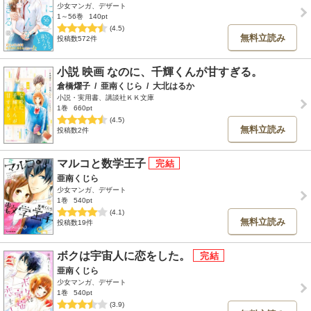
少女マンガ、デザート
1～56巻
140pt
(4.5)
無料立読み
投稿数572件
小説 映画 なのに、千輝くんが甘すぎる。
倉橋燿子
/
亜南くじら
/
大北はるか
小説・実用書、講談社ＫＫ文庫
1巻
660pt
(4.5)
無料立読み
投稿数2件
マルコと数学王子
亜南くじら
少女マンガ、デザート
1巻
540pt
(4.1)
無料立読み
投稿数19件
ボクは宇宙人に恋をした。
亜南くじら
少女マンガ、デザート
1巻
540pt
(3.9)