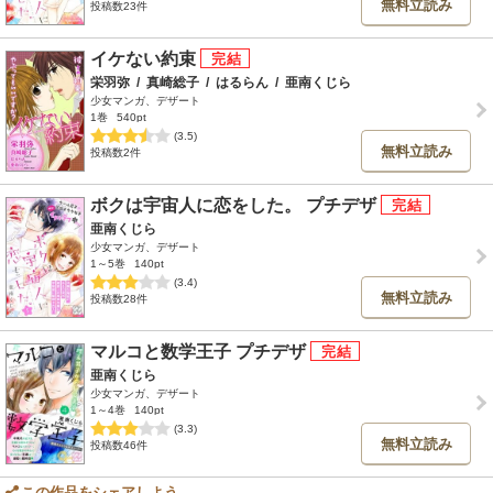
無料立読み
投稿数23件
イケない約束
栄羽弥
/
真崎総子
/
はるらん
/
亜南くじら
少女マンガ、デザート
1巻
540pt
(3.5)
無料立読み
投稿数2件
ボクは宇宙人に恋をした。 プチデザ
亜南くじら
少女マンガ、デザート
1～5巻
140pt
(3.4)
無料立読み
投稿数28件
マルコと数学王子 プチデザ
亜南くじら
少女マンガ、デザート
1～4巻
140pt
(3.3)
無料立読み
投稿数46件