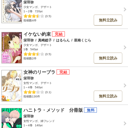
栄羽弥
少女マンガ、デザート
1～2巻
720pt
(3.5)
無料立読み
投稿数4件
イケない約束
栄羽弥
/
真崎総子
/
はるらん
/
亜南くじら
少女マンガ、デザート
1巻
540pt
(3.5)
無料立読み
投稿数2件
女神のリーブラ
栄羽弥
女性マンガ、デザート
1～4巻
540pt
(3.1)
無料立読み
投稿数130件
ハニトラ・メソッド 分冊版
栄羽弥
女性マンガ、姉フレンド
1～4巻
140pt