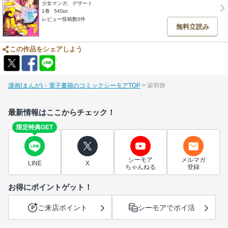
少女マンガ、デザート
1巻
540pt
レビュー投稿数0件
無料立読み
この作品をシェアしよう
漫画(まんが)・電子書籍のコミックシーモアTOP
栄羽弥
最新情報はここからチェック！
限定特典GET
シーモア
メルマガ
LINE
X
ちゃんねる
登録
お得にポイントゲット！
ご来店ポイント
シーモアでポイ活