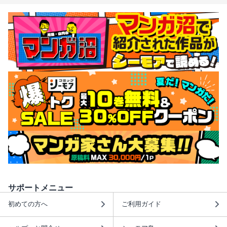
サポートメニュー
初めての方へ
ご利用ガイド