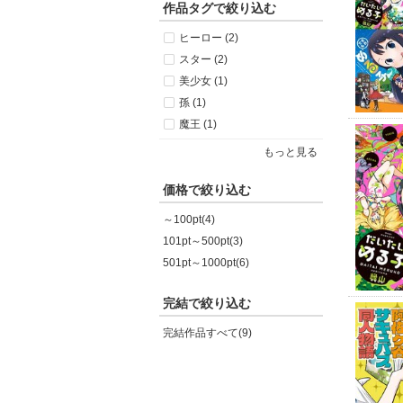
作品タグで絞り込む
ヒーロー (2)
スター (2)
美少女 (1)
孫 (1)
魔王 (1)
もっと見る
価格で絞り込む
～100pt(4)
101pt～500pt(3)
501pt～1000pt(6)
完結で絞り込む
完結作品すべて(9)