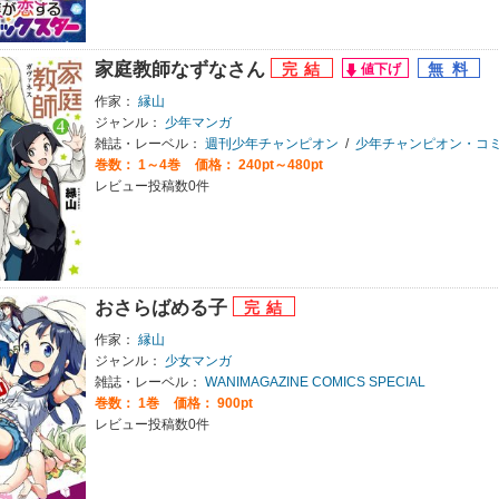
家庭教師なずなさん
作家：
縁山
ジャンル：
少年マンガ
雑誌・レーベル：
週刊少年チャンピオン
/
少年チャンピオン・コ
巻数：
1～4巻
価格： 240pt～480pt
レビュー投稿数0件
おさらばめる子
作家：
縁山
ジャンル：
少女マンガ
雑誌・レーベル：
WANIMAGAZINE COMICS SPECIAL
巻数：
1巻
価格： 900pt
レビュー投稿数0件