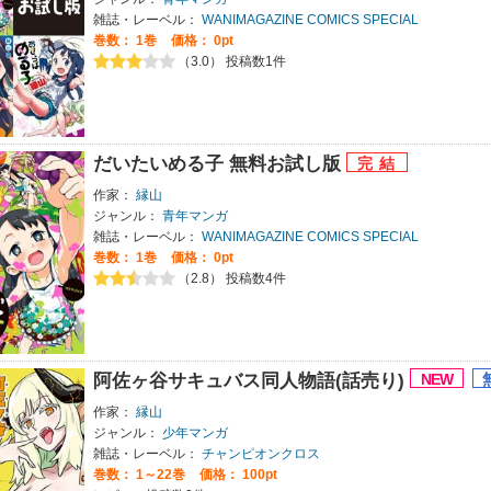
雑誌・レーベル：
WANIMAGAZINE COMICS SPECIAL
巻数：
1巻
価格： 0pt
（3.0） 投稿数1件
だいたいめる子 無料お試し版
作家：
縁山
ジャンル：
青年マンガ
雑誌・レーベル：
WANIMAGAZINE COMICS SPECIAL
巻数：
1巻
価格： 0pt
（2.8） 投稿数4件
阿佐ヶ谷サキュバス同人物語(話売り)
作家：
縁山
ジャンル：
少年マンガ
雑誌・レーベル：
チャンピオンクロス
巻数：
1～22巻
価格： 100pt