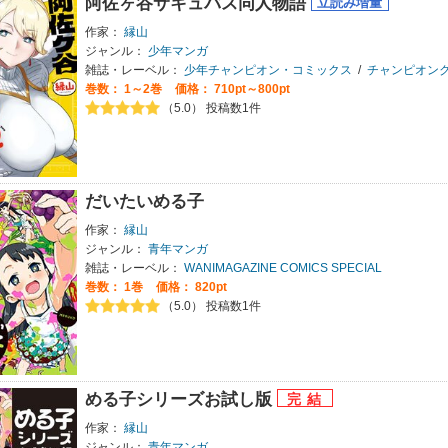
阿佐ヶ谷サキュバス同人物語
作家：
縁山
ジャンル：
少年マンガ
雑誌・レーベル：
少年チャンピオン・コミックス
/
チャンピオン
巻数：
1～2巻
価格： 710pt～800pt
（5.0） 投稿数1件
だいたいめる子
作家：
縁山
ジャンル：
青年マンガ
雑誌・レーベル：
WANIMAGAZINE COMICS SPECIAL
巻数：
1巻
価格： 820pt
（5.0） 投稿数1件
める子シリーズお試し版
作家：
縁山
ジャンル：
青年マンガ