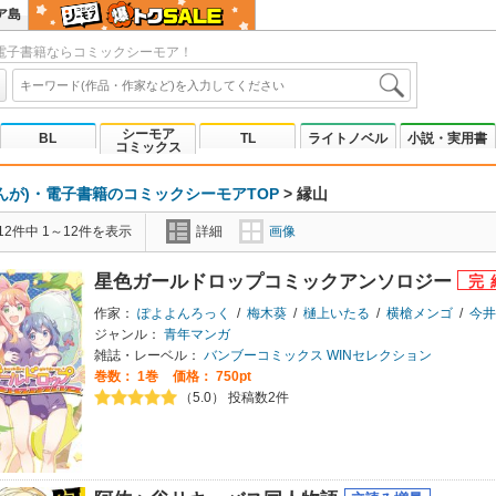
ア島
電子書籍ならコミックシーモア！
シーモア
BL
TL
ライトノベル
小説・実用書
コミックス
んが)・電子書籍のコミックシーモアTOP
>
縁山
2件中 1～12件を表示
詳細
画像
星色ガールドロップコミックアンソロジー
作家：
ぽよよんろっく
/
梅木葵
/
樋上いたる
/
横槍メンゴ
/
今井
ジャンル：
青年マンガ
雑誌・レーベル：
バンブーコミックス WINセレクション
巻数：
1巻
価格： 750pt
（5.0） 投稿数2件