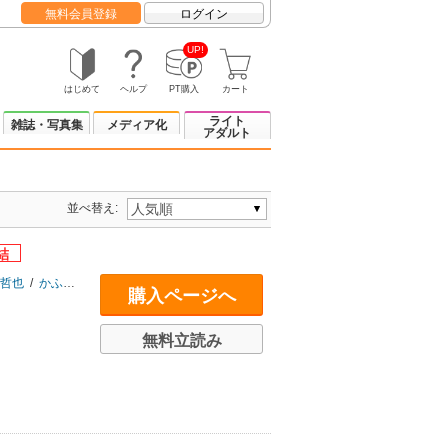
無料会員登録
ログイン
UP!
はじめて
ヘルプ
PT購入
カート
ライト
雑誌・写真集
メディア化
アダルト
並べ替え:
哲也
/
かふん
/
小池定路
/
ハトポポコ
/
平尾アウリ
/
ふぁっ熊
/
ｂｋｕｂ
/
藤
購入ページへ
無料立読み