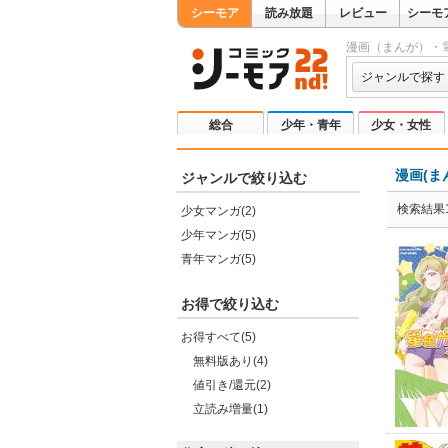
シーモア
読み放題
レビュー
シーモ
漫画（まんが）・
ジャンルで探す
総合
少年・青年
少女・女性
漫画(ま
ジャンルで絞り込む
検索結果1
少女マンガ(2)
少年マンガ(5)
青年マンガ(5)
お得で絞り込む
お得すべて(5)
無料版あり(4)
値引き/還元(2)
立読み増量(1)