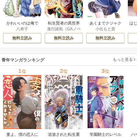
かわいいのは俺で
転生賢者の異世界
あくまでクジャク
はじ
八寿子
進行諸島（GAノベ
小出もと貴
ある 4巻
ライフ～第二の職
の話です。 8巻
ル／SBクリエイテ
業を得て、世界最
無料立読み
無料立読み
無料立読み
ィブ刊）
/
彭傑（Fr
強になりました～ 3
iendly Land）
/
風
3巻
花風花
もっと見る
青年マンガランキング
1
2
3
位
位
位
妻よ、僕の恋人に
追放された転生重
学園騎士のレベル
ハ