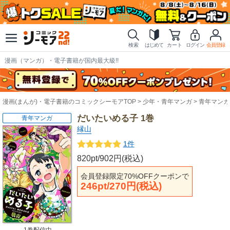
検索
はじめて
カート
ログイン
会員登録
漫画（マンガ）・電子書籍が国内最大級!!
漫画(まんが)・電子書籍のコミックシーモアTOP
少年・青年マンガ
青年マンガ
だいたいめる子 1巻
青年マンガ
縁山
1件
820pt/902円(税込)
会員登録限定70%OFFクーポンで
246pt/270円(税込)