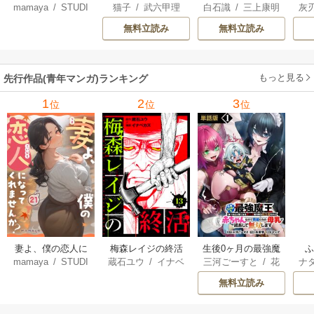
mamaya
/
STUDI
猫子
/
武六甲理
白石識
/
三上康明
灰
なってくれません
騎士はゲーム知識
アップ！レベル100
界
O ZOON
衣
/
じゃいあん
か？
で無双する
0超えの転生者、落
最
無料立読み
無料立読み
ちこぼれクラスに
ん
入学。そして、
を
（コミック）
もっと見る
先行作品(青年マンガ)ランキング
1
2
3
位
位
位
妻よ、僕の恋人に
梅森レイジの終活
生後0ヶ月の最強魔
mamaya
/
STUDI
蔵石ユウ
/
イナベ
三河ごーすと
/
花
ナ
なってくれません
王 食べるだけ強
O ZOON
カズ
/
STUDIO ZO
房雪
/
マップ
核
か？
くなるチート能力
無料立読み
ON
持ち転生者だけど
赤ちゃんなので英