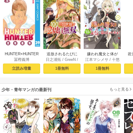
HUNTER×HUNTER
追放されるたびに
嫌われ魔女と体が
岩
冨樫義博
日之浦拓
/
GreeN
/
江本マシメサ
/
十悠
モノクロ版 39
スキルを手に入れ
入れ替わったけれ
仁森島司
た俺が、100の異世
ど、私は今日も元
立読み増量
1冊無料
1冊無料
界で2周目無双【電
気に暮らしていま
子単行本】 1
す！【電子単行
本】 1
もっと見る
少年・青年マンガの最新刊