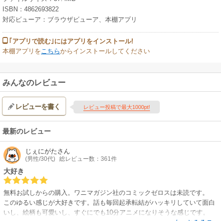
ISBN：4862693822
対応ビューア：ブラウザビューア、本棚アプリ
｢アプリで読む｣にはアプリをインストール!
本棚アプリを
こちら
からインストールしてください
みんなのレビュー
レビューを書く
レビュー投稿で最大1000pt!
最新のレビュー
じぇにがた
さん
(男性/30代)
総レビュー数：361件
大好き
無料お試しからの購入。ワニマガジン社のコミックゼロスは未読です。
このゆるい感じが大好きです。話も毎回起承転結がハッキリしていて面白
いし、絵柄も可愛いし、すぐにでも10分アニメになりそうな感じです。