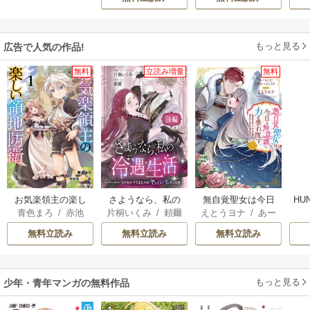
もっと見る
広告で人気の作品!
無料
立読み増量
無料
お気楽領主の楽し
さようなら、私の
無自覚聖女は今日
HU
青色まろ
/
赤池
片桐いくみ
/
頼爾
えとうヨナ
/
あー
い領地防衛
冷遇生活 ～パーテ
も無意識に力を垂
宗
/
転
もんど
/
あんべよ
ィーで声をかけて
れ流す ～公爵家
無料立読み
無料立読み
無料立読み
しろう
きたのがヤバい男
の落ちこぼれ令
だった件
嬢、嫁ぎ先で幸せ
を掴み取る～
もっと見る
少年・青年マンガの無料作品