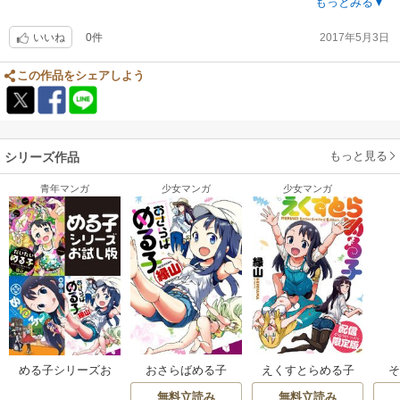
残念なのは値段がお高い割にページ数が140ページ程と少ないことです。
もっとみる▼
値段が高いのはしょうがないので、せめて一巻完結と言わずに続編も書い
0件
2017年5月3日
て貰いたいです。
いいね
無料お試しの生ハムが面白いと思ったら買いです。
この作品をシェアしよう
もっと見る
シリーズ作品
青年マンガ
少女マンガ
少女マンガ
める子シリーズお
おさらばめる子
えくすとらめる子
試し版
無料立読み
無料立読み