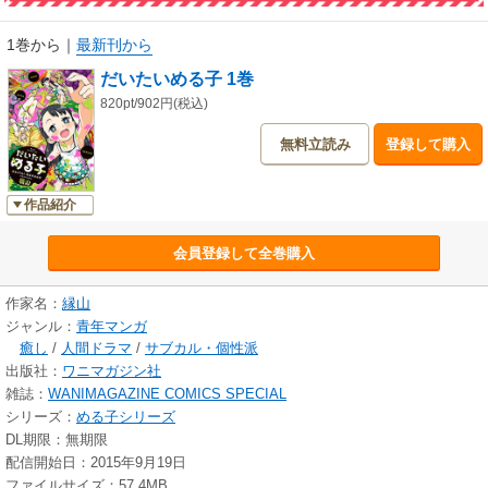
1巻から
｜
最新刊から
だいたいめる子 1巻
820pt/902円(税込)
無料立読み
登録して購入
作品紹介
会員登録して全巻購入
作家名：
縁山
ジャンル：
青年マンガ
癒し
/
人間ドラマ
/
サブカル・個性派
出版社：
ワニマガジン社
雑誌：
WANIMAGAZINE COMICS SPECIAL
シリーズ：
める子シリーズ
DL期限：無期限
配信開始日：2015年9月19日
ファイルサイズ：57.4MB