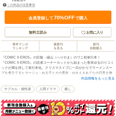
1巻配信中
この作品の注意事項
70%OFF
会員登録して
で購入
無料立読み
お気に入り
青年マンガ
最新刊
新刊
ランキング
を見る
自動購入
『COMIC X-EROS』の巨魁・縁山（へりやま）のワニ初単行本！
『COMIC X-EROS』の読者コーナーカットから始まった巻末ゆるのりコミ
ックが満を持して単行本化。クリスマスイブに一日がかりでラーメンスー
プを煮立てるヒマージョ・める子とその悪友・ゆきえ＆あてなの日常を無
添加成分無調整でまんま収録。人外魔境・ゼロス編集部の裏側にもそこそ
作品情報をもっと見る
こ斬り込む1冊です。
サブカル・個性派
人間ドラマ
癒し