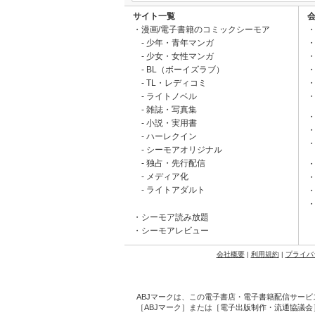
サイト一覧
漫画/電子書籍のコミックシーモア
少年・青年マンガ
少女・女性マンガ
BL（ボーイズラブ）
TL・レディコミ
ライトノベル
雑誌・写真集
小説・実用書
ハーレクイン
シーモアオリジナル
独占・先行配信
メディア化
ライトアダルト
シーモア読み放題
シーモアレビュー
会社概要
|
利用規約
|
プライバ
ABJマークは、この電子書店・電子書籍配信サービ
［ABJマーク］または［電子出版制作・流通協議