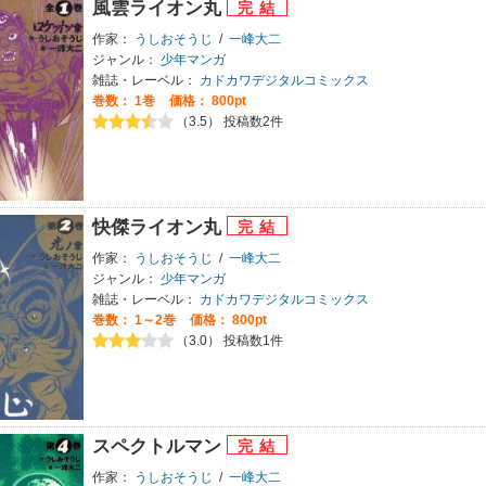
風雲ライオン丸
作家：
うしおそうじ
/
一峰大二
ジャンル：
少年マンガ
雑誌・レーベル：
カドカワデジタルコミックス
巻数：
1巻
価格： 800pt
（3.5） 投稿数2件
快傑ライオン丸
作家：
うしおそうじ
/
一峰大二
ジャンル：
少年マンガ
雑誌・レーベル：
カドカワデジタルコミックス
巻数：
1～2巻
価格： 800pt
（3.0） 投稿数1件
スペクトルマン
作家：
うしおそうじ
/
一峰大二