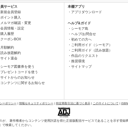
会員サービス
本棚アプリ
新規会員登録
アプリダウンロード
ポイント購入
メルマガ確認・変更
ヘルプ&ガイド
会員情報・設定
シーモア島
購入履歴
ヘルプ/お問合せ
クーポンBOX
初めての方へ
ご利用ガイド（シーモア）
月額解約
ご利用ガイド（読み放題）
読み放題解約
作品のリクエスト
サイト退会
推奨環境
シーモア図書券を使う
サイトマップ
プレゼントコードを使う
サイトからのお知らせ
コンテンツに関するお知らせ
シーポリシー
|
情報セキュリティポリシー
|
特定商取引法に基づく表示
|
このサイトについて
|
ISB
スが、 著作権者からコンテンツ使用許諾を得た正規版配信サービスであることを示す登録商標（
会］で検索してください。