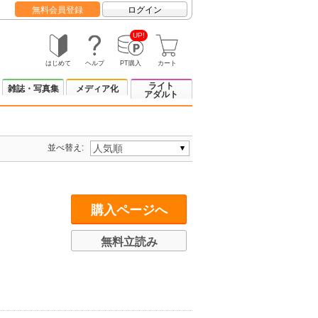
無料会員登録
ログイン
UP!
はじめて
ヘルプ
PT購入
カート
ライト
雑誌・写真集
メディア化
アダルト
並べ替え:
購入ページへ
無料立読み