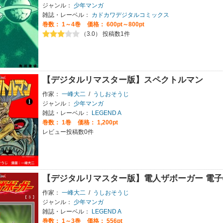
ジャンル：
少年マンガ
雑誌・レーベル：
カドカワデジタルコミックス
巻数：
1～4巻
価格： 600pt～800pt
（3.0） 投稿数1件
【デジタルリマスター版】スペクトルマン
作家：
一峰大二
/
うしおそうじ
ジャンル：
少年マンガ
雑誌・レーベル：
LEGEND A
巻数：
1巻
価格： 1,200pt
レビュー投稿数0件
【デジタルリマスター版】電人ザボーガー 電
作家：
一峰大二
/
うしおそうじ
ジャンル：
少年マンガ
雑誌・レーベル：
LEGEND A
巻数：
1～3巻
価格： 556pt