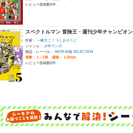
レビュー投稿数0件
スペクトルマン 冒険王・週刊少年チャンピオ
作家：
一峰大二
/
うしおそうじ
ジャンル：
少年マンガ
雑誌・レーベル：
AKITA 特撮 SELECTION
巻数：
1～5巻
価格： 1,500pt
レビュー投稿数0件