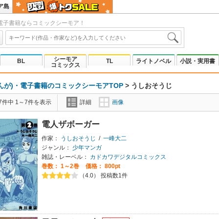
ア島
電子書籍ならコミックシーモア！
シーモア
BL
TL
ライトノベル
小説・実用書
コミックス
んが)・電子書籍のコミックシーモアTOP
>
うしおそうじ
7件中 1～7件を表示
詳細
画像
電人ザボーガー
作家：
うしおそうじ
/
一峰大二
ジャンル：
少年マンガ
雑誌・レーベル：
カドカワデジタルコミックス
巻数：
1～2巻
価格： 800pt
（4.0） 投稿数1件