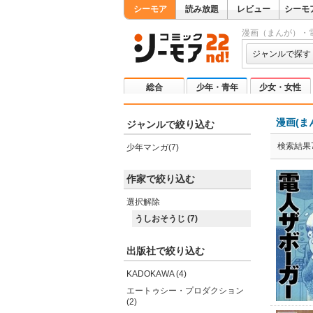
シーモア
読み放題
レビュー
シーモ
漫画（まんが）・
ジャンルで探す
総合
少年・青年
少女・女性
漫画(ま
ジャンルで絞り込む
検索結果
少年マンガ(7)
作家で絞り込む
選択解除
うしおそうじ (7)
出版社で絞り込む
KADOKAWA (4)
エートゥシー・プロダクション
(2)