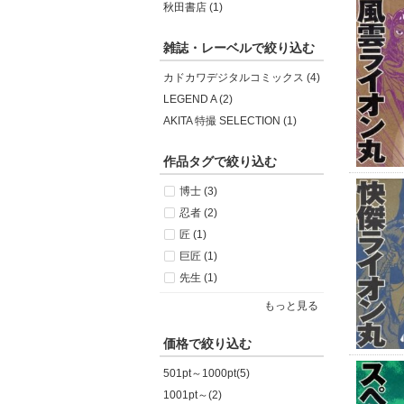
秋田書店 (1)
雑誌・レーベルで絞り込む
カドカワデジタルコミックス (4)
LEGEND A (2)
AKITA 特撮 SELECTION (1)
作品タグで絞り込む
博士 (3)
忍者 (2)
匠 (1)
巨匠 (1)
先生 (1)
もっと見る
価格で絞り込む
501pt～1000pt(5)
1001pt～(2)