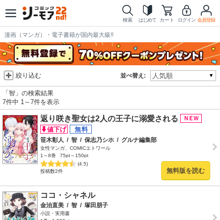
検索
はじめて
カート
ログイン
会員登録
漫画（マンガ）・電子書籍が国内最大級!!
絞り込む
並べ替え:
「智」の検索結果
7件中 1～7件を表示
返り咲き聖女は2人の王子に溺愛される
笹木彰人
/
智
/
保志乃シホ
/
グルナ編集部
女性マンガ、COMICエトワール
1～8巻
75pt～150pt
(4.5)
無料版を読む
投稿数2件
ココ・シャネル
金治直美
/
智
/
塚田朋子
小説・実用書