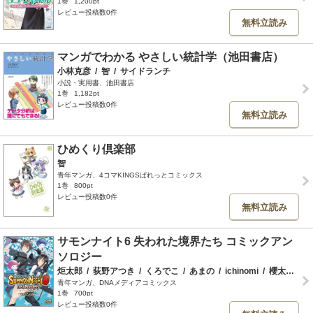
1巻
1,200pt
レビュー投稿数0件
無料立読み
マンガでわかる やさしい統計学（池田書店）
小林克彦
/
智
/
サイドランチ
小説・実用書、池田書店
1巻
1,182pt
レビュー投稿数0件
無料立読み
ひめくり倶楽部
智
青年マンガ、4コマKINGSぱれっとコミックス
1巻
800pt
レビュー投稿数0件
無料立読み
サモンナイト6 失われた境界たち コミックアン
ソロジー
炬太郎
/
荻野アつき
/
くろでこ
/
あまの
/
ichinomi
/
櫻太助
/
真
青年マンガ、DNAメディアコミックス
1巻
700pt
レビュー投稿数0件