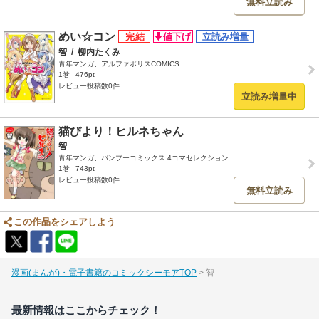
無料立読み
めい☆コン
智
/
柳内たくみ
青年マンガ、アルファポリスCOMICS
1巻
476pt
レビュー投稿数0件
立読み増量中
猫びより！ヒルネちゃん
智
青年マンガ、バンブーコミックス 4コマセレクション
1巻
743pt
レビュー投稿数0件
無料立読み
この作品をシェアしよう
漫画(まんが)・電子書籍のコミックシーモアTOP
智
最新情報はここからチェック！