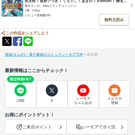
炬太郎
/
荻野アつき
/
くろでこ
/
あまの
/
ichinomi
/
櫻太助
/
真
青年マンガ、DNAメディアコミックス
1巻
700pt
レビュー投稿数0件
無料立読み
この作品をシェアしよう
漫画(まんが)・電子書籍のコミックシーモアTOP
炬太郎
最新情報はここからチェック！
限定特典GET
シーモア
メルマガ
LINE
X
ちゃんねる
登録
お得にポイントゲット！
ご来店ポイント
シーモアでポイ活