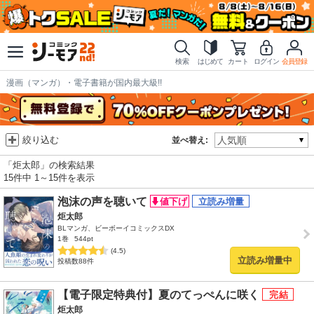
検索
はじめて
カート
ログイン
会員登録
漫画（マンガ）・電子書籍が国内最大級!!
絞り込む
並べ替え:
「炬太郎」の検索結果
15件中 1～15件を表示
泡沫の声を聴いて
炬太郎
BLマンガ、ビーボーイコミックスDX
1巻
544pt
(4.5)
立読み増量中
投稿数88件
【電子限定特典付】夏のてっぺんに咲く
炬太郎