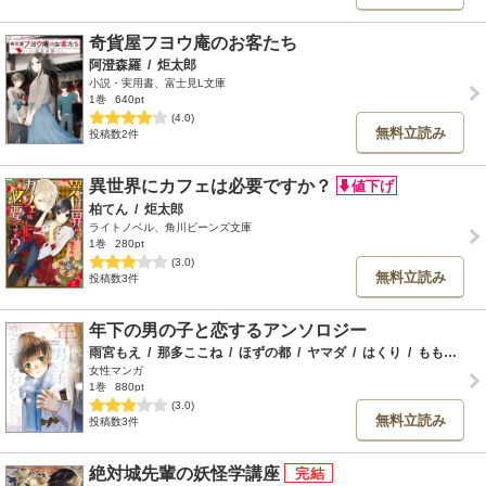
奇貨屋フヨウ庵のお客たち
阿澄森羅
/
炬太郎
小説・実用書、富士見L文庫
1巻
640pt
(4.0)
無料立読み
投稿数2件
異世界にカフェは必要ですか？
柏てん
/
炬太郎
ライトノベル、角川ビーンズ文庫
1巻
280pt
(3.0)
無料立読み
投稿数3件
年下の男の子と恋するアンソロジー
雨宮もえ
/
那多ここね
/
ほずの都
/
ヤマダ
/
はくり
/
ももせ
/
じ
女性マンガ
1巻
880pt
(3.0)
無料立読み
投稿数3件
絶対城先輩の妖怪学講座