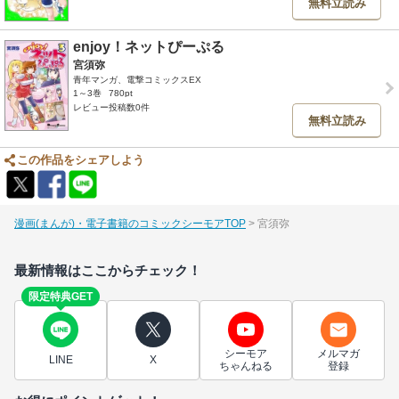
無料立読み
enjoy！ネットぴーぷる
宮須弥
青年マンガ、電撃コミックスEX
1～3巻
780pt
レビュー投稿数0件
無料立読み
この作品をシェアしよう
漫画(まんが)・電子書籍のコミックシーモアTOP
宮須弥
最新情報はここからチェック！
限定特典GET
シーモア
メルマガ
LINE
X
ちゃんねる
登録