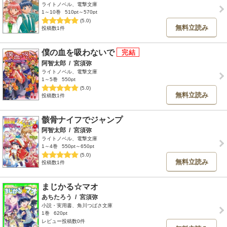
ライトノベル、電撃文庫
1～10巻
510pt～570pt
(5.0)
無料立読み
投稿数1件
僕の血を吸わないで
阿智太郎
/
宮須弥
ライトノベル、電撃文庫
1～5巻
550pt
(5.0)
無料立読み
投稿数1件
骸骨ナイフでジャンプ
阿智太郎
/
宮須弥
ライトノベル、電撃文庫
1～4巻
550pt～650pt
(5.0)
無料立読み
投稿数1件
まじかる☆マオ
あちたろう
/
宮須弥
小説・実用書、角川つばさ文庫
1巻
620pt
レビュー投稿数0件