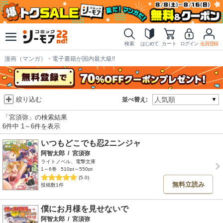
検索
はじめて
カート
ログイン
会員登録
漫画（マンガ）・電子書籍が国内最大級!!
絞り込む
並べ替え:
「宮須弥」の検索結果
6件中 1～6件を表示
いつもどこでも忍2ニンジャ
阿智太郎
/
宮須弥
ライトノベル、電撃文庫
1～6巻
510pt～550pt
(5.0)
無料立読み
投稿数1件
僕にお月様を見せないで
阿智太郎
/
宮須弥