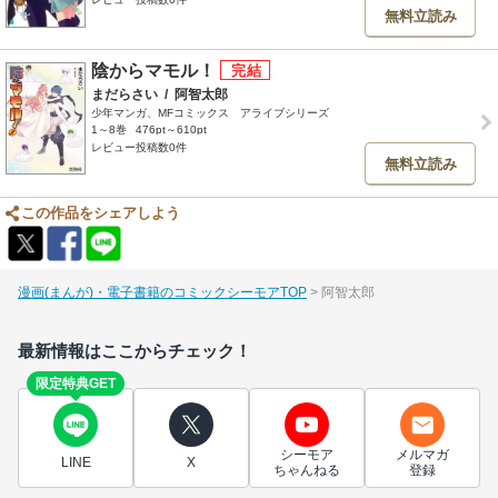
無料立読み
陰からマモル！
まだらさい
/
阿智太郎
少年マンガ、MFコミックス アライブシリーズ
1～8巻
476pt～610pt
レビュー投稿数0件
無料立読み
この作品をシェアしよう
漫画(まんが)・電子書籍のコミックシーモアTOP
阿智太郎
最新情報はここからチェック！
限定特典GET
シーモア
メルマガ
LINE
X
ちゃんねる
登録