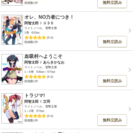
無料立読み
投稿数1件
オレ、NO力者につき！
阿智太郎
/
Ｕ３５
ライトノベル、電撃文庫
1巻
610pt
(5.0)
無料立読み
投稿数1件
血吸村へようこそ
阿智太郎
/
あらきかなお
ライトノベル、電撃文庫
1～6巻
530pt～570pt
(5.0)
無料立読み
投稿数1件
トラジマ!
阿智太郎
/
立羽
ライトノベル、電撃文庫
1～2巻
570pt
(5.0)
無料立読み
投稿数1件