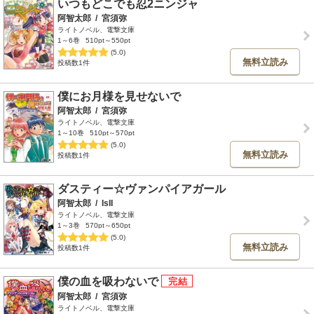
いつもどこでも忍2ニンジャ
阿智太郎
/
宮須弥
ライトノベル、電撃文庫
1～6巻
510pt～550pt
(5.0)
無料立読み
投稿数1件
僕にお月様を見せないで
阿智太郎
/
宮須弥
ライトノベル、電撃文庫
1～10巻
510pt～570pt
(5.0)
無料立読み
投稿数1件
ダスティー☆ヴァンパイアガール
阿智太郎
/
IsII
ライトノベル、電撃文庫
1～3巻
570pt～650pt
(5.0)
無料立読み
投稿数1件
僕の血を吸わないで
阿智太郎
/
宮須弥
ライトノベル、電撃文庫