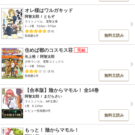
オレ様はワルガキッド
阿智太郎
/
ともぞ
ライトノベル、電撃文庫
1～2巻
510pt～570pt
(5.0)
無料立読み
投稿数1件
住めば都のコスモス荘
矢上裕
/
阿智太郎
少年マンガ、電撃コミックス
1～3巻
550pt
(3.0)
無料立読み
投稿数1件
【合本版】陰からマモル！ 全14巻
阿智太郎
/
まだらさい
ライトノベル、MF文庫J
1巻
8,120pt
レビュー投稿数0件
無料立読み
もっと！ 陰からマモル！