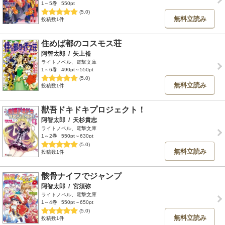
1～5巻
550pt
(5.0)
無料立読み
投稿数1件
住めば都のコスモス荘
阿智太郎
/
矢上裕
ライトノベル、電撃文庫
1～6巻
490pt～550pt
(5.0)
無料立読み
投稿数1件
獣吾ドキドキプロジェクト！
阿智太郎
/
天杉貴志
ライトノベル、電撃文庫
1～2巻
550pt～630pt
(5.0)
無料立読み
投稿数1件
骸骨ナイフでジャンプ
阿智太郎
/
宮須弥
ライトノベル、電撃文庫
1～4巻
550pt～650pt
(5.0)
無料立読み
投稿数1件