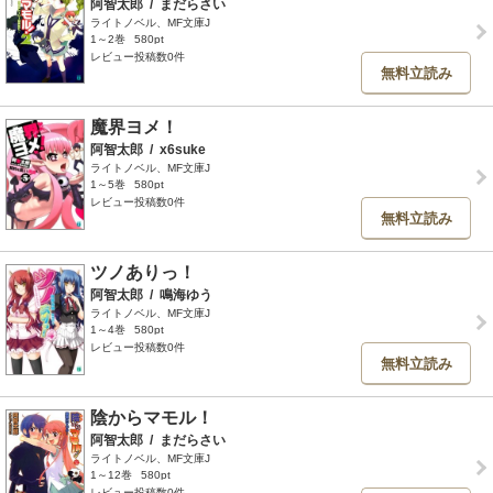
阿智太郎
/
まだらさい
ライトノベル、MF文庫J
1～2巻
580pt
レビュー投稿数0件
無料立読み
魔界ヨメ！
阿智太郎
/
x6suke
ライトノベル、MF文庫J
1～5巻
580pt
レビュー投稿数0件
無料立読み
ツノありっ！
阿智太郎
/
鳴海ゆう
ライトノベル、MF文庫J
1～4巻
580pt
レビュー投稿数0件
無料立読み
陰からマモル！
阿智太郎
/
まだらさい
ライトノベル、MF文庫J
1～12巻
580pt
レビュー投稿数0件