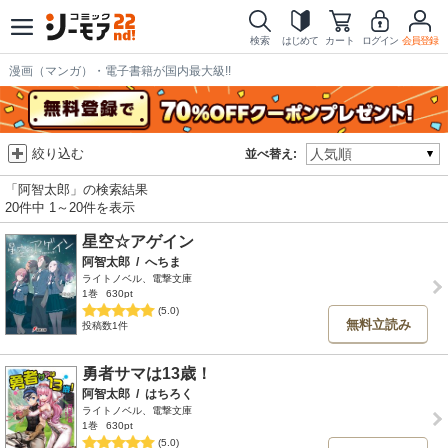
検索
はじめて
カート
ログイン
会員登録
漫画（マンガ）・電子書籍が国内最大級!!
絞り込む
並べ替え:
「阿智太郎」の検索結果
20件中 1～20件を表示
星空☆アゲイン
阿智太郎
/
へちま
ライトノベル、電撃文庫
1巻
630pt
(5.0)
無料立読み
投稿数1件
勇者サマは13歳！
阿智太郎
/
はちろく
ライトノベル、電撃文庫
1巻
630pt
(5.0)