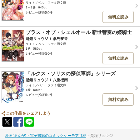
ライトノベル、ファミ通文庫
1～3巻
640pt
レビュー投稿数0件
無料立読み
ブラス・オブ・シェルオール 新世響奏の姫騎士
是鐘リュウジ
/
桑島黎音
ライトノベル、ファミ通文庫
1巻
580pt
レビュー投稿数0件
無料立読み
「ルクス・ソリスの探偵軍師」シリーズ
是鐘リュウジ
/
八重樫南
ライトノベル、ファミ通文庫
1巻
600pt
レビュー投稿数0件
無料立読み
この作品をシェアしよう
漫画(まんが)・電子書籍のコミックシーモアTOP
是鐘リュウジ