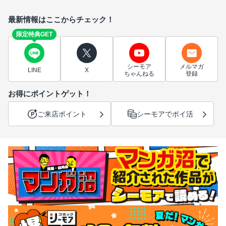
最新情報はここからチェック！
限定特典GET
シーモア
メルマガ
LINE
X
ちゃんねる
登録
お得にポイントゲット！
ご来店ポイント
シーモアでポイ活