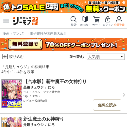
検索
はじめて
カート
ログイン
会員登録
漫画（マンガ）・電子書籍が国内最大級!!
絞り込む
並べ替え:
「是鐘リュウジ」の検索結果
4件中 1～4件を表示
【合本版】新生魔王の女神狩り
是鐘リュウジ
/
にろ
ライトノベル、ファミ通文庫
1巻
1,920pt
レビュー投稿数0件
無料立読み
新生魔王の女神狩り
是鐘リュウジ
/
にろ