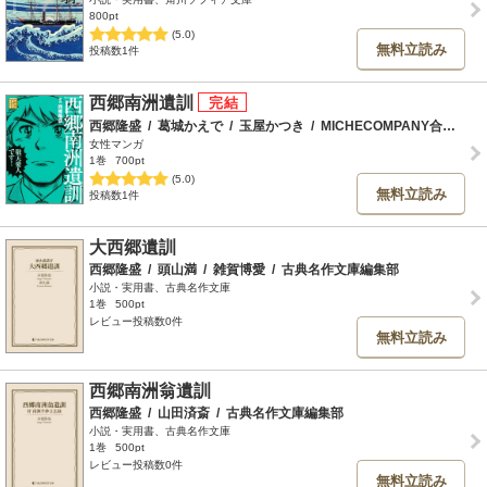
800pt
(5.0)
無料立読み
投稿数1件
西郷南洲遺訓
西郷隆盛
/
葛城かえで
/
玉屋かつき
/
MICHECOMPANY合同会社
女性マンガ
1巻
700pt
(5.0)
無料立読み
投稿数1件
大西郷遺訓
西郷隆盛
/
頭山満
/
雑賀博愛
/
古典名作文庫編集部
小説・実用書、古典名作文庫
1巻
500pt
レビュー投稿数0件
無料立読み
西郷南洲翁遺訓
西郷隆盛
/
山田済斎
/
古典名作文庫編集部
小説・実用書、古典名作文庫
1巻
500pt
レビュー投稿数0件
無料立読み