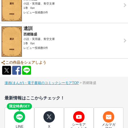
小説・実用書、青空文庫
1巻
0pt
レビュー投稿数0件
遺訓
西郷隆盛
小説・実用書、青空文庫
1巻
0pt
レビュー投稿数0件
この作品をシェアしよう
漫画(まんが)・電子書籍のコミックシーモアTOP
西郷隆盛
最新情報はここからチェック！
限定特典GET
シーモア
メルマガ
LINE
X