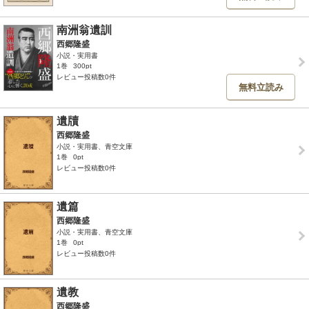
南洲翁遺訓
西郷隆盛
小説・実用書
1巻
300pt
レビュー投稿数0件
無料立読み
遺牘
西郷隆盛
小説・実用書、青空文庫
1巻
0pt
レビュー投稿数0件
遺篇
西郷隆盛
小説・実用書、青空文庫
1巻
0pt
レビュー投稿数0件
遺教
西郷隆盛