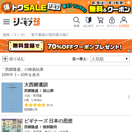
検索
はじめて
カート
ログイン
会員登録
漫画（マンガ）・電子書籍が国内最大級!!
絞り込む
並べ替え:
「西郷隆盛」の検索結果
10件中 1～10件を表示
大西郷遺訓
西郷隆盛
/
頭山満
小説・実用書
1巻
1,908pt
(5.0)
投稿数1件
ビギナーズ 日本の思想
西郷隆盛
/
猪飼隆明
小説・実用書、角川ソフィア文庫