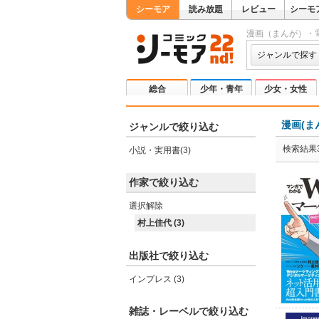
シーモア
読み放題
レビュー
シーモ
漫画（まんが）・
ジャンルで探す
総合
少年・青年
少女・女性
漫画(ま
ジャンルで絞り込む
検索結果
小説・実用書(3)
作家で絞り込む
選択解除
村上佳代 (3)
出版社で絞り込む
インプレス (3)
雑誌・レーベルで絞り込む