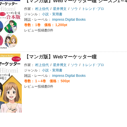
【マンガ版】Webマーケッター瞳 シーズン1～4
作家：
村上佳代
/
星井博文
/
ソウ
/
トレンド･プロ
ジャンル：
小説・実用書
雑誌・レーベル：
impress Digital Books
巻数：
1巻
価格： 1,200pt
レビュー投稿数0件
【マンガ版】Webマーケッター瞳
作家：
村上佳代
/
星井博文
/
ソウ
/
トレンド･プロ
ジャンル：
小説・実用書
雑誌・レーベル：
impress Digital Books
巻数：
1～4巻
価格： 500pt
レビュー投稿数0件