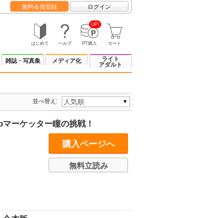
無料会員登録
ログイン
UP!
はじめて
ヘルプ
PT購入
カート
ライト
雑誌・写真集
メディア化
アダルト
並べ替え:
ebマーケッター瞳の挑戦！
購入ページへ
無料立読み