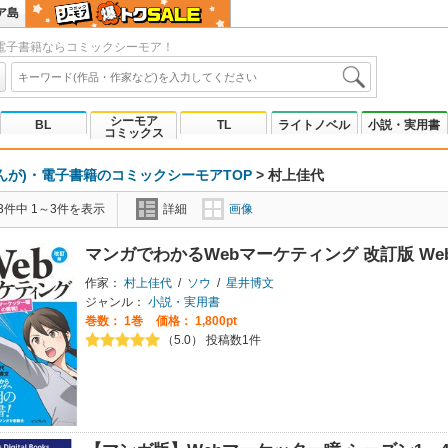
ア島
電子書籍ならコミックシーモア！
シーモア
BL
TL
ライトノベル
小説・実用書
コミックス
んが)・電子書籍のコミックシーモアTOP
>
村上佳代
3件中 1～3件を表示
詳細
画像
マンガでわかるWebマーケティング 改訂版 W
作家：
村上佳代
/
ソウ
/
星井博文
ジャンル：
小説・実用書
巻数：
1巻
価格： 1,800pt
（5.0） 投稿数1件