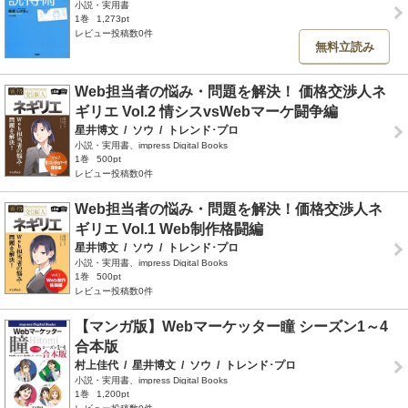
小説・実用書
1巻
1,273pt
レビュー投稿数0件
無料立読み
Web担当者の悩み・問題を解決！ 価格交渉人ネ
ギリエ Vol.2 情シスvsWebマーケ闘争編
星井博文
/
ソウ
/
トレンド･プロ
小説・実用書、impress Digital Books
1巻
500pt
レビュー投稿数0件
Web担当者の悩み・問題を解決！価格交渉人ネ
ギリエ Vol.1 Web制作格闘編
星井博文
/
ソウ
/
トレンド･プロ
小説・実用書、impress Digital Books
1巻
500pt
レビュー投稿数0件
【マンガ版】Webマーケッター瞳 シーズン1～4
合本版
村上佳代
/
星井博文
/
ソウ
/
トレンド･プロ
小説・実用書、impress Digital Books
1巻
1,200pt