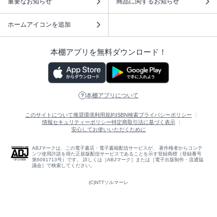
重要なお知らせ
商品に関するお知らせ
ホームアイコンを追加
本棚アプリを無料ダウンロード！
本棚アプリについて
このサイトについて
推奨環境
利用規約
ISBN検索
プライバシーポリシー
情報セキュリティーポリシー
特定商取引法に基づく表示
安心してお使いいただくために
ABJマークは、この電子書店・電子書籍配信サービスが、 著作権者からコンテ
ンツ使用許諾を得た正規版配信サービスであることを示す登録商標（登録番号
第6091713号）です。 詳しくは［ABJマーク］または［電子出版制作・流通協
議会］で検索してください。
(C)NTTソルマーレ