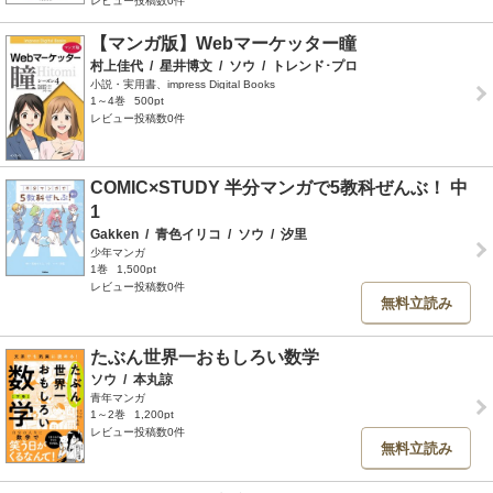
レビュー投稿数0件
【マンガ版】Webマーケッター瞳
村上佳代
/
星井博文
/
ソウ
/
トレンド･プロ
小説・実用書、impress Digital Books
1～4巻
500pt
レビュー投稿数0件
COMIC×STUDY 半分マンガで5教科ぜんぶ！ 中
1
Gakken
/
青色イリコ
/
ソウ
/
汐里
少年マンガ
1巻
1,500pt
レビュー投稿数0件
無料立読み
たぶん世界一おもしろい数学
ソウ
/
本丸諒
青年マンガ
1～2巻
1,200pt
レビュー投稿数0件
無料立読み