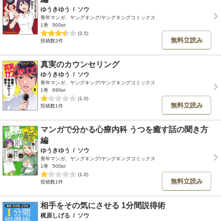
ゆうきゆう
/
ソウ
青年マンガ、ヤングキング/ヤングキングコミックス
1巻
500pt
(3.5)
無料立読み
投稿数2件
真実のカウンセリング
ゆうきゆう
/
ソウ
青年マンガ、ヤングキング/ヤングキングコミックス
1巻
690pt
(1.0)
無料立読み
投稿数1件
マンガで分かる心療内科 うつを癒す話の聞き方
編
ゆうきゆう
/
ソウ
青年マンガ、ヤングキング/ヤングキングコミックス
1巻
500pt
(1.0)
無料立読み
投稿数1件
相手をその気にさせる 1分間説得術
梶原しげる
/
ソウ