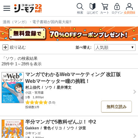
検索
はじめて
カート
ログイン
会員登録
漫画（マンガ）・電子書籍が国内最大級!!
絞り込む
並べ替え:
「ソウ」の検索結果
28件中 1～28件を表示
マンガでわかるWebマーケティング 改訂版
Webマーケッター瞳の挑戦！
村上佳代
/
ソウ
/
星井博文
小説・実用書
1巻
1,800pt
(5.0)
無料立読み
投稿数1件
半分マンガで5教科ぜんぶ！ 中2
Gakken
/
青色イリコ
/
ソウ
/
汐里
少年マンガ
1巻
1,500pt