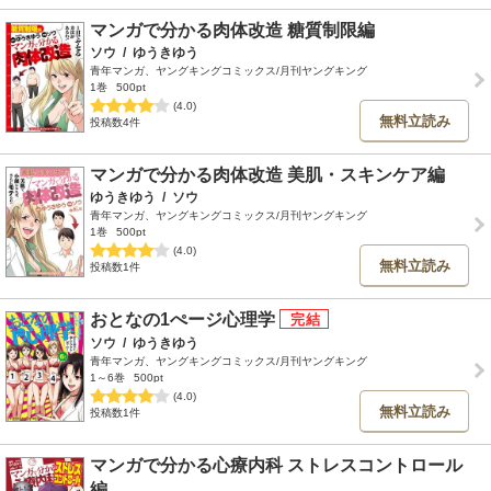
マンガで分かる肉体改造 糖質制限編
ソウ
/
ゆうきゆう
青年マンガ、ヤングキングコミックス/月刊ヤングキング
1巻
500pt
(4.0)
無料立読み
投稿数4件
マンガで分かる肉体改造 美肌・スキンケア編
ゆうきゆう
/
ソウ
青年マンガ、ヤングキングコミックス/月刊ヤングキング
1巻
500pt
(4.0)
無料立読み
投稿数1件
おとなの1ぺージ心理学
ソウ
/
ゆうきゆう
青年マンガ、ヤングキングコミックス/月刊ヤングキング
1～6巻
500pt
(4.0)
無料立読み
投稿数1件
マンガで分かる心療内科 ストレスコントロール
編