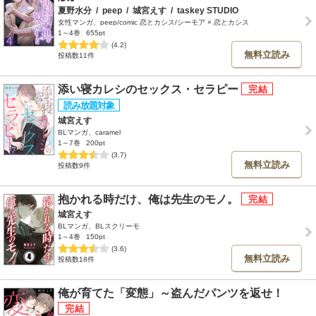
夏野水分
/
peep
/
城宮えす
/
taskey STUDIO
女性マンガ、peep/comic 恋とカシス/シーモア × 恋とカシス
1～4巻
655pt
(4.2)
無料立読み
投稿数11件
添い寝カレシのセックス・セラピー
城宮えす
BLマンガ、caramel
1～7巻
200pt
(3.7)
無料立読み
投稿数9件
抱かれる時だけ、俺は先生のモノ。
城宮えす
BLマンガ、BLスクリーモ
1～4巻
150pt
(3.6)
無料立読み
投稿数18件
俺が育てた「変態」～盗んだパンツを返せ！