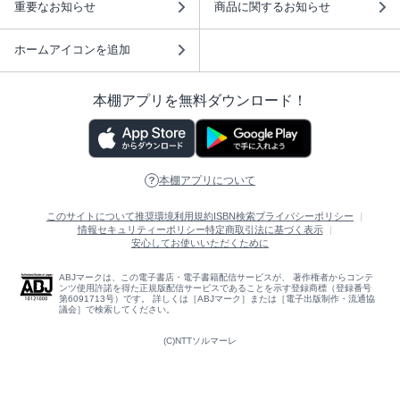
重要なお知らせ
商品に関するお知らせ
ホームアイコンを追加
本棚アプリを無料ダウンロード！
本棚アプリについて
このサイトについて
推奨環境
利用規約
ISBN検索
プライバシーポリシー
情報セキュリティーポリシー
特定商取引法に基づく表示
安心してお使いいただくために
ABJマークは、この電子書店・電子書籍配信サービスが、 著作権者からコンテ
ンツ使用許諾を得た正規版配信サービスであることを示す登録商標（登録番号
第6091713号）です。 詳しくは［ABJマーク］または［電子出版制作・流通協
議会］で検索してください。
(C)NTTソルマーレ