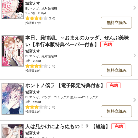
城宮えす
BLマンガ、絶対領域R!
1～7巻
150pt
(3.6)
無料立読み
投稿数17件
本日、発情期。～おまえのカラダ、ぜんぶ美味
い【単行本版特典ペーパー付き】
城宮えす
BLマンガ、絶対領域R!
1巻
700pt
(3.5)
無料立読み
投稿数18件
ホントノ僕ラ 【電子限定特典付き】
城宮えす
BLマンガ、バンブーコミックス 麗人uno!コミックス
1巻
650pt
(3.3)
無料立読み
投稿数21件
人は見かけによらぬもの！？ 【短編】
城宮えす