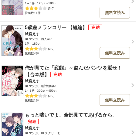
1～3巻
120pt～180pt
(3.0)
無料立読み
投稿数11件
5歳差メランコリー 【短編】
城宮えす
BLマンガ、麗人uno!
1巻
180pt
(3.0)
無料立読み
投稿数4件
俺が育てた「変態」～盗んだパンツを返せ！
【合本版】
城宮えす
BLマンガ、絶対領域R!
1～3巻
300pt～450pt
(3.0)
無料立読み
投稿数1件
もっと喘いでよ、全部見ててあげるから。
城宮えす
BLマンガ、BLスクリーモ