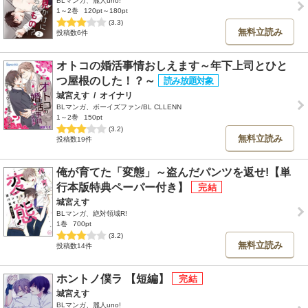
BLマンガ、麗人uno!
1～2巻
120pt～180pt
(3.3)
無料立読み
投稿数6件
オトコの婚活事情おしえます～年下上司とひと
つ屋根のした！？～
城宮えす
/
オイナリ
BLマンガ、ボーイズファン/BL CLLENN
1～2巻
150pt
(3.2)
無料立読み
投稿数19件
俺が育てた「変態」～盗んだパンツを返せ!【単
行本版特典ペーパー付き】
城宮えす
BLマンガ、絶対領域R!
1巻
700pt
(3.2)
無料立読み
投稿数14件
ホントノ僕ラ 【短編】
城宮えす
BLマンガ、麗人uno!