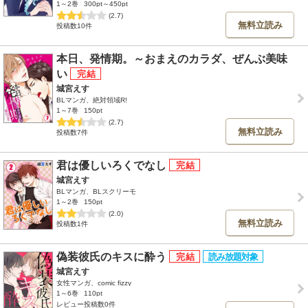
1～2巻
300pt～450pt
(2.7)
無料立読み
投稿数10件
本日、発情期。～おまえのカラダ、ぜんぶ美味
い
城宮えす
BLマンガ、絶対領域R!
1～7巻
150pt
(2.7)
無料立読み
投稿数7件
君は優しいろくでなし
城宮えす
BLマンガ、BLスクリーモ
1～2巻
150pt
(2.0)
無料立読み
投稿数1件
偽装彼氏のキスに酔う
城宮えす
女性マンガ、comic fizzy
1～6巻
110pt
レビュー投稿数0件