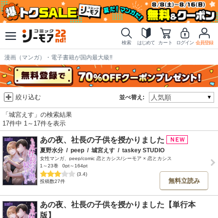
検索
はじめて
カート
ログイン
会員登録
漫画（マンガ）・電子書籍が国内最大級!!
絞り込む
並べ替え:
「城宮えす」の検索結果
17件中 1～17件を表示
あの夜、社長の子供を授かりました
夏野水分
/
peep
/
城宮えす
/
taskey STUDIO
女性マンガ、peep/comic 恋とカシス/シーモア × 恋とカシス
1～23巻
0pt～164pt
(3.4)
無料立読み
投稿数27件
あの夜、社長の子供を授かりました【単行本
版】