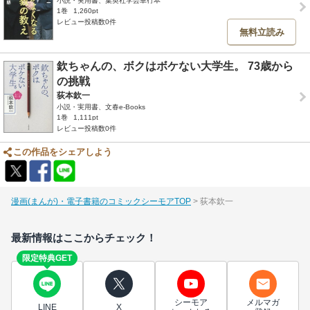
小説・実用書、集英社学芸単行本
1巻
1,260pt
レビュー投稿数0件
無料立読み
欽ちゃんの、ボクはボケない大学生。 73歳から
の挑戦
荻本欽一
小説・実用書、文春e-Books
1巻
1,111pt
レビュー投稿数0件
この作品をシェアしよう
漫画(まんが)・電子書籍のコミックシーモアTOP
荻本欽一
最新情報はここからチェック！
限定特典GET
シーモア
メルマガ
LINE
X