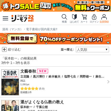
検索
はじめて
カート
ログイン
会員登録
漫画（マンガ）・電子書籍が国内最大級!!
絞り込む
並べ替え:
「荻本欽一」の検索結果
3件中 1～3件を表示
文藝春秋
立花隆
/
黒川博行
/
鈴木敏夫
/
塩野七生
/
岡野雄一
/
麻生幾
/
田
雑誌
1,091pt
(5.0)
投稿数1件
運がよくなる仏教の教え
荻本欽一
/
千葉公慈