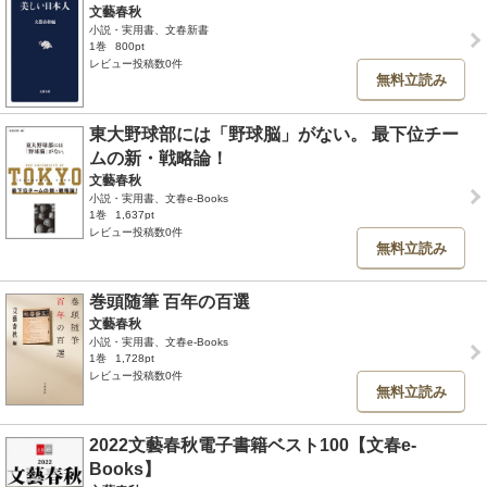
文藝春秋
小説・実用書、文春新書
1巻
800pt
レビュー投稿数0件
無料立読み
東大野球部には「野球脳」がない。 最下位チー
ムの新・戦略論！
文藝春秋
小説・実用書、文春e-Books
1巻
1,637pt
レビュー投稿数0件
無料立読み
巻頭随筆 百年の百選
文藝春秋
小説・実用書、文春e-Books
1巻
1,728pt
レビュー投稿数0件
無料立読み
2022文藝春秋電子書籍ベスト100【文春e-
Books】