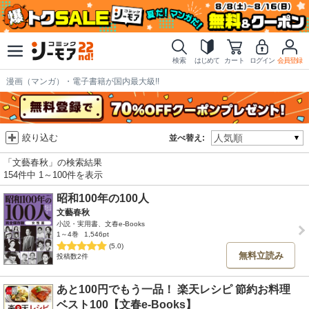
検索
はじめて
カート
ログイン
会員登録
漫画（マンガ）・電子書籍が国内最大級!!
絞り込む
並べ替え:
「文藝春秋」の検索結果
154件中 1～100件を表示
昭和100年の100人
文藝春秋
小説・実用書、文春e-Books
1～4巻
1,546pt
(5.0)
無料立読み
投稿数2件
あと100円でもう一品！ 楽天レシピ 節約お料理
ベスト100【文春e-Books】