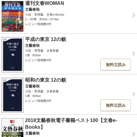
週刊文春WOMAN
文藝春秋
小説・実用書、文春e-Books
1～30巻
362pt～673pt
レビュー投稿数0件
平成の東京 12の貌
文藝春秋
小説・実用書、文春新書
1巻
926pt
レビュー投稿数0件
無料立読み
昭和の東京 12の貌
文藝春秋
小説・実用書、文春新書
1巻
926pt
レビュー投稿数0件
無料立読み
2018文藝春秋電子書籍ベスト100【文春e-
Books】
文藝春秋