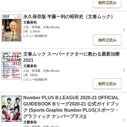
無料立読み
永久保存版 半藤一利の昭和史（文春ムック）
文藝春秋
小説・実用書、文春e-Books
1巻
1,364pt
レビュー投稿数0件
無料立読み
文春ムック スーパードクターに教わる最新治療
2021
文藝春秋
小説・実用書、文春e-Books
1巻
682pt
レビュー投稿数0件
無料立読み
Number PLUS B.LEAGUE 2020-21 OFFICIAL
GUIDEBOOK Bリーグ2020-21 公式ガイドブッ
ク (Sports Graphic Number PLUS(スポーツ・
グラフィック ナンバープラス))
文藝春秋
小説・実用書、文春e-Books