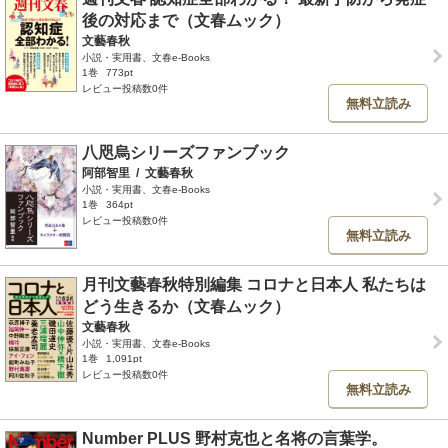
後の対応まで（文春ムック）
文藝春秋
小説・実用書、文春e-Books
1巻
773pt
レビュー投稿数0件
無料立読み
八咫烏シリーズファンブック
阿部智里
/
文藝春秋
小説・実用書、文春e-Books
1巻
364pt
レビュー投稿数0件
無料立読み
月刊文藝春秋特別編集 コロナと日本人 私たちは
どう生きるか（文春ムック）
文藝春秋
小説・実用書、文春e-Books
1巻
1,091pt
レビュー投稿数0件
無料立読み
Number PLUS 野村克也と名将の言葉学。