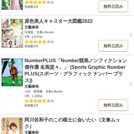
(5.0)
無料立読み
投稿数1件
原色美人キャスター大図鑑2022
文藝春秋
写真集、文春e-Books
1巻
1,637pt
(5.0)
無料立読み
投稿数1件
NumberPLUS「Number競馬ノンフィクション
傑作選 名馬堂々。」 (Sports Graphic Number
PLUS(スポーツ・グラフィック ナンバー プラ
ス))
文藝春秋
小説・実用書、文春e-Books
1巻
1,182pt
(5.0)
無料立読み
投稿数1件
阿川佐和子のこの棋士に会いたい（文春ムッ
ク）
文藝春秋