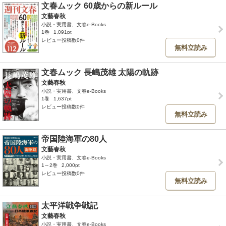
文春ムック 60歳からの新ルール
文藝春秋
小説・実用書、文春e-Books
1巻
1,091pt
レビュー投稿数0件
無料立読み
文春ムック 長嶋茂雄 太陽の軌跡
文藝春秋
小説・実用書、文春e-Books
1巻
1,637pt
レビュー投稿数0件
無料立読み
帝国陸海軍の80人
文藝春秋
小説・実用書、文春e-Books
1～2巻
2,000pt
レビュー投稿数0件
無料立読み
太平洋戦争戦記
文藝春秋
小説・実用書、文春e-Books