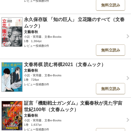
レビュー投稿数0件
無料立読み
永久保存版 「知の巨人」 立花隆のすべて（文春
ムック）
文藝春秋
小説・実用書、文春e-Books
1巻
1,364pt
レビュー投稿数0件
無料立読み
文春将棋 読む将棋2021（文春ムック）
文藝春秋
小説・実用書、文春e-Books
1巻
728pt
レビュー投稿数0件
無料立読み
証言「機動戦士ガンダム」文藝春秋が見た宇宙
世紀100年（文春ムック）
文藝春秋
小説・実用書、文春e-Books
1巻
1,637pt
レビュー投稿数0件