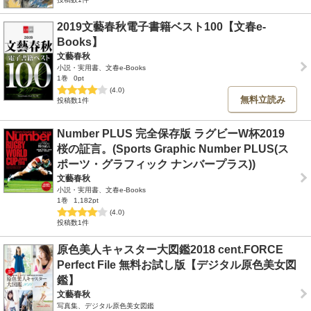
2019文藝春秋電子書籍ベスト100【文春e-
Books】
文藝春秋
小説・実用書、文春e-Books
1巻
0pt
(4.0)
無料立読み
投稿数1件
Number PLUS 完全保存版 ラグビーW杯2019
桜の証言。(Sports Graphic Number PLUS(ス
ポーツ・グラフィック ナンバープラス))
文藝春秋
小説・実用書、文春e-Books
1巻
1,182pt
(4.0)
投稿数1件
原色美人キャスター大図鑑2018 cent.FORCE
Perfect File 無料お試し版【デジタル原色美女図
鑑】
文藝春秋
写真集、デジタル原色美女図鑑