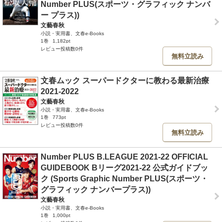
Number PLUS(スポーツ・グラフィック ナンバ
ー プラス))
文藝春秋
小説・実用書、文春e-Books
1巻
1,182pt
レビュー投稿数0件
無料立読み
文春ムック スーパードクターに教わる最新治療
2021-2022
文藝春秋
小説・実用書、文春e-Books
1巻
773pt
レビュー投稿数0件
無料立読み
Number PLUS B.LEAGUE 2021-22 OFFICIAL
GUIDEBOOK Bリーグ2021-22 公式ガイドブッ
ク (Sports Graphic Number PLUS(スポーツ・
グラフィック ナンバープラス))
文藝春秋
小説・実用書、文春e-Books
1巻
1,000pt