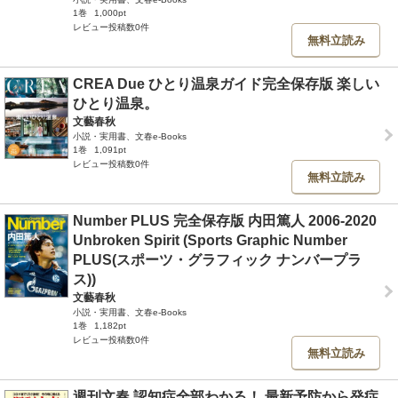
1巻
1,000pt
レビュー投稿数0件
無料立読み
CREA Due ひとり温泉ガイド完全保存版 楽しい
ひとり温泉。
文藝春秋
小説・実用書、文春e-Books
1巻
1,091pt
レビュー投稿数0件
無料立読み
Number PLUS 完全保存版 内田篤人 2006-2020
Unbroken Spirit (Sports Graphic Number
PLUS(スポーツ・グラフィック ナンバープラ
ス))
文藝春秋
小説・実用書、文春e-Books
1巻
1,182pt
レビュー投稿数0件
無料立読み
週刊文春 認知症全部わかる！ 最新予防から発症