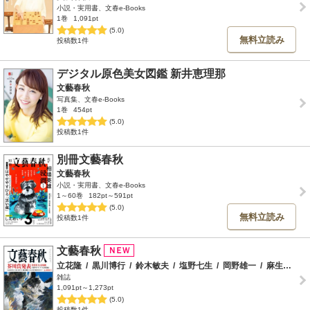
小説・実用書、文春e-Books
1巻
1,091pt
(5.0)
無料立読み
投稿数1件
デジタル原色美女図鑑 新井恵理那
文藝春秋
写真集、文春e-Books
1巻
454pt
(5.0)
投稿数1件
別冊文藝春秋
文藝春秋
小説・実用書、文春e-Books
1～60巻
182pt～591pt
(5.0)
無料立読み
投稿数1件
文藝春秋
立花隆
/
黒川博行
/
鈴木敏夫
/
塩野七生
/
岡野雄一
/
麻生幾
/
田
雑誌
1,091pt～1,273pt
(5.0)
投稿数1件