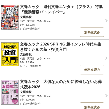
文春ムック 週刊文春エンタ＋（プラス） 特集
『機動警察パトレイバー』
文藝春秋
小説・実用書、文春e-Books
1巻
1,819pt
レビュー投稿数0件
無料立読み
文春ムック 2026 SPRING 超インフレ時代を生
き抜くための新・投資入門
文藝春秋
小説・実用書、文春e-Books
1巻
1,091pt
レビュー投稿数0件
無料立読み
文春ムック 大切な人のために後悔しないお葬
式読本2026
文藝春秋
小説・実用書、文春e-Books
1巻
1,000pt
レビュー投稿数0件
無料立読み