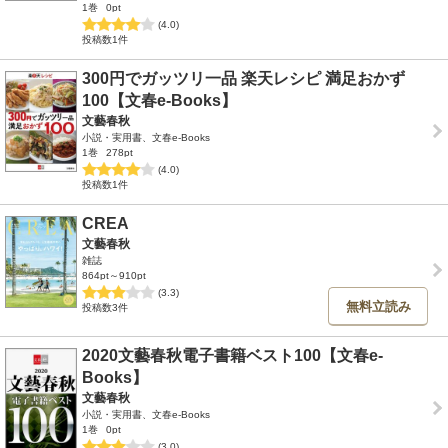
1巻
0pt
(4.0)
投稿数1件
300円でガッツリ一品 楽天レシピ 満足おかず
100【文春e-Books】
文藝春秋
小説・実用書、文春e-Books
1巻
278pt
(4.0)
投稿数1件
CREA
文藝春秋
雑誌
864pt～910pt
(3.3)
無料立読み
投稿数3件
2020文藝春秋電子書籍ベスト100【文春e-
Books】
文藝春秋
小説・実用書、文春e-Books
1巻
0pt
(3.0)