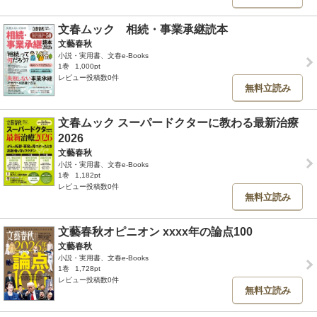
文春ムック 相続・事業承継読本
文藝春秋
小説・実用書、文春e-Books
1巻
1,000pt
レビュー投稿数0件
無料立読み
文春ムック スーパードクターに教わる最新治療
2026
文藝春秋
小説・実用書、文春e-Books
1巻
1,182pt
レビュー投稿数0件
無料立読み
文藝春秋オピニオン xxxx年の論点100
文藝春秋
小説・実用書、文春e-Books
1巻
1,728pt
レビュー投稿数0件
無料立読み