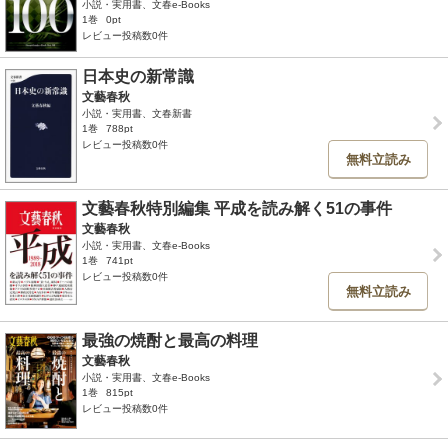
小説・実用書、文春e-Books
1巻
0pt
レビュー投稿数0件
日本史の新常識
文藝春秋
小説・実用書、文春新書
1巻
788pt
レビュー投稿数0件
無料立読み
文藝春秋特別編集 平成を読み解く51の事件
文藝春秋
小説・実用書、文春e-Books
1巻
741pt
レビュー投稿数0件
無料立読み
最強の焼酎と最高の料理
文藝春秋
小説・実用書、文春e-Books
1巻
815pt
レビュー投稿数0件