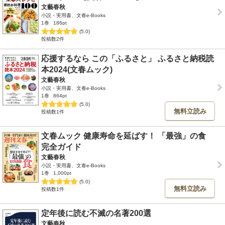
文藝春秋
小説・実用書、文春e-Books
1巻
186pt
(5.0)
投稿数2件
応援するなら この「ふるさと」 ふるさと納税読
本2024(文春ムック)
文藝春秋
小説・実用書、文春e-Books
1巻
864pt
(5.0)
無料立読み
投稿数1件
文春ムック 健康寿命を延ばす！ 「最強」の食
完全ガイド
文藝春秋
小説・実用書、文春e-Books
1巻
1,000pt
(5.0)
無料立読み
投稿数1件
定年後に読む不滅の名著200選
文藝春秋