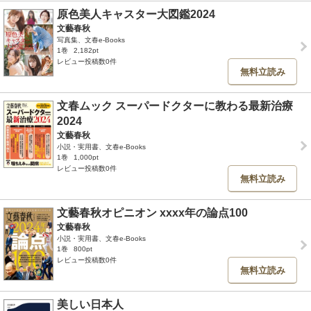
原色美人キャスター大図鑑2024
文藝春秋
写真集、文春e-Books
1巻
2,182pt
レビュー投稿数0件
無料立読み
文春ムック スーパードクターに教わる最新治療
2024
文藝春秋
小説・実用書、文春e-Books
1巻
1,000pt
レビュー投稿数0件
無料立読み
文藝春秋オピニオン xxxx年の論点100
文藝春秋
小説・実用書、文春e-Books
1巻
800pt
レビュー投稿数0件
無料立読み
美しい日本人