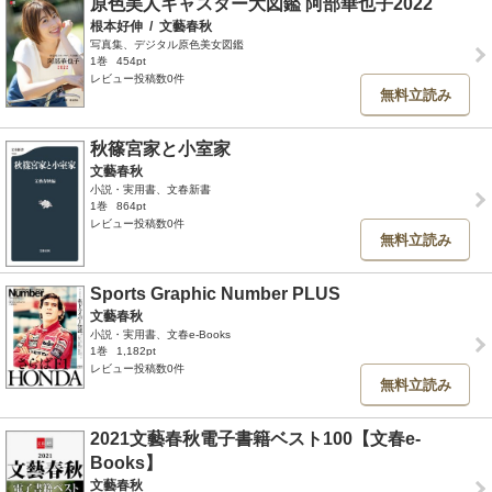
原色美人キャスター大図鑑 阿部華也子2022
根本好伸
/
文藝春秋
写真集、デジタル原色美女図鑑
1巻
454pt
レビュー投稿数0件
無料立読み
秋篠宮家と小室家
文藝春秋
小説・実用書、文春新書
1巻
864pt
レビュー投稿数0件
無料立読み
Sports Graphic Number PLUS
文藝春秋
小説・実用書、文春e-Books
1巻
1,182pt
レビュー投稿数0件
無料立読み
2021文藝春秋電子書籍ベスト100【文春e-
Books】
文藝春秋