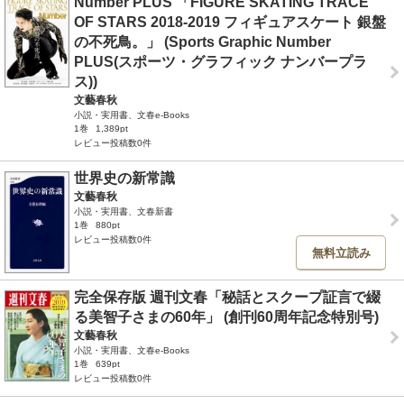
Number PLUS 「FIGURE SKATING TRACE
OF STARS 2018-2019 フィギュアスケート 銀盤
の不死鳥。」 (Sports Graphic Number
PLUS(スポーツ・グラフィック ナンバープラ
ス))
文藝春秋
小説・実用書、文春e-Books
1巻
1,389pt
レビュー投稿数0件
世界史の新常識
文藝春秋
小説・実用書、文春新書
1巻
880pt
レビュー投稿数0件
無料立読み
完全保存版 週刊文春「秘話とスクープ証言で綴
る美智子さまの60年」 (創刊60周年記念特別号)
文藝春秋
小説・実用書、文春e-Books
1巻
639pt
レビュー投稿数0件