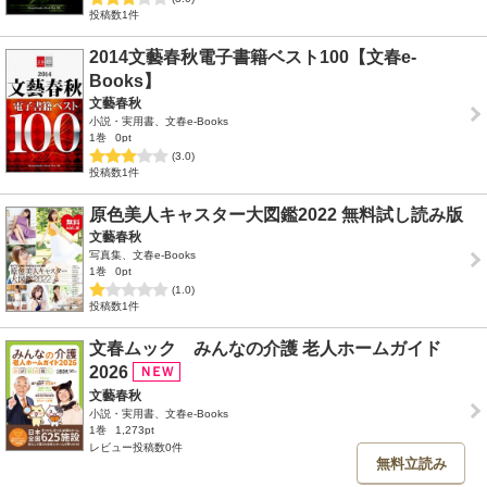
投稿数1件
2014文藝春秋電子書籍ベスト100【文春e-
Books】
文藝春秋
小説・実用書、文春e-Books
1巻
0pt
(3.0)
投稿数1件
原色美人キャスター大図鑑2022 無料試し読み版
文藝春秋
写真集、文春e-Books
1巻
0pt
(1.0)
投稿数1件
文春ムック みんなの介護 老人ホームガイド
2026
文藝春秋
小説・実用書、文春e-Books
1巻
1,273pt
レビュー投稿数0件
無料立読み