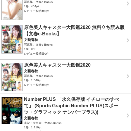
写真集、文春e-Books
1巻
454pt
レビュー投稿数0件
原色美人キャスター大図鑑2020 無料立ち読み版
【文春e-Books】
文藝春秋
写真集、文春e-Books
1巻
0pt
レビュー投稿数0件
原色美人キャスター大図鑑2020
文藝春秋
写真集、文春e-Books
1巻
1,546pt
レビュー投稿数0件
Number PLUS 「永久保存版 イチローのすべ
て」 (Sports Graphic Number PLUS(スポー
ツ・グラフィック ナンバープラス))
文藝春秋
小説・実用書、文春e-Books
1巻
1,819pt