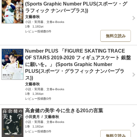
(Sports Graphic Number PLUS(スポーツ・グ
ラフィック ナンバープラス))
文藝春秋
小説・実用書、文春e-Books
1巻
1,182pt
レビュー投稿数0件
無料立読み
Number PLUS 「FIGURE SKATING TRACE
OF STARS 2019-2020 フィギュアスケート 銀盤
に願いを。」 (Sports Graphic Number
PLUS(スポーツ・グラフィック ナンバープラ
ス))
文藝春秋
小説・実用書、文春e-Books
1巻
1,364pt
レビュー投稿数0件
高倉健の美学 今に生きる201の言葉
小田貴月
/
文藝春秋
小説・実用書、文春e-Books
1巻
1,182pt
レビュー投稿数0件
無料立読み