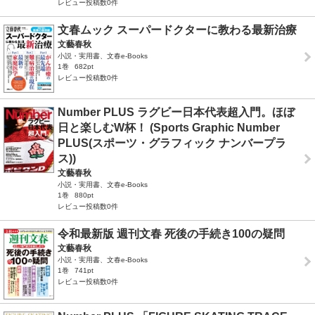
レビュー投稿数0件
文春ムック スーパードクターに教わる最新治療
文藝春秋
小説・実用書、文春e-Books
1巻
682pt
レビュー投稿数0件
Number PLUS ラグビー日本代表超入門。ほぼ
日と楽しむW杯！ (Sports Graphic Number
PLUS(スポーツ・グラフィック ナンバープラ
ス))
文藝春秋
小説・実用書、文春e-Books
1巻
880pt
レビュー投稿数0件
令和最新版 週刊文春 死後の手続き100の疑問
文藝春秋
小説・実用書、文春e-Books
1巻
741pt
レビュー投稿数0件