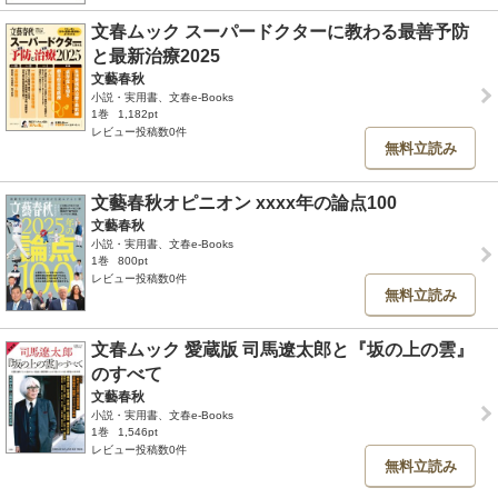
文春ムック スーパードクターに教わる最善予防
と最新治療2025
文藝春秋
小説・実用書、文春e-Books
1巻
1,182pt
レビュー投稿数0件
無料立読み
文藝春秋オピニオン xxxx年の論点100
文藝春秋
小説・実用書、文春e-Books
1巻
800pt
レビュー投稿数0件
無料立読み
文春ムック 愛蔵版 司馬遼太郎と『坂の上の雲』
のすべて
文藝春秋
小説・実用書、文春e-Books
1巻
1,546pt
レビュー投稿数0件
無料立読み