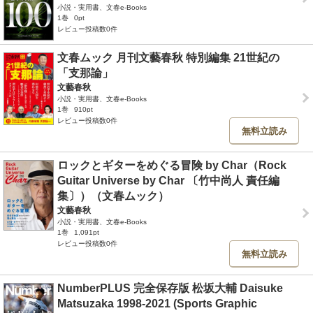
小説・実用書、文春e-Books
1巻
0pt
レビュー投稿数0件
文春ムック 月刊文藝春秋 特別編集 21世紀の
「支那論」
文藝春秋
小説・実用書、文春e-Books
1巻
910pt
レビュー投稿数0件
無料立読み
ロックとギターをめぐる冒険 by Char（Rock
Guitar Universe by Char 〔竹中尚人 責任編
集〕）（文春ムック）
文藝春秋
小説・実用書、文春e-Books
1巻
1,091pt
レビュー投稿数0件
無料立読み
NumberPLUS 完全保存版 松坂大輔 Daisuke
Matsuzaka 1998-2021 (Sports Graphic