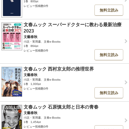
1巻
800pt
レビュー投稿数0件
無料立読み
文春ムック スーパードクターに教わる最新治療
2023
文藝春秋
小説・実用書、文春e-Books
1巻
864pt
レビュー投稿数0件
無料立読み
文春ムック 西村京太郎の推理世界
文藝春秋
小説・実用書、文春e-Books
1巻
1,000pt
レビュー投稿数0件
無料立読み
文春ムック 石原慎太郎と日本の青春
文藝春秋
小説・実用書、文春e-Books
1巻
1,454pt
レビュー投稿数0件