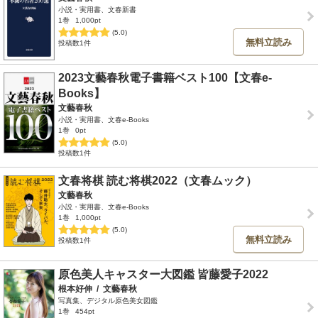
小説・実用書、文春新書
1巻
1,000pt
(5.0)
無料立読み
投稿数1件
2023文藝春秋電子書籍ベスト100【文春e-
Books】
文藝春秋
小説・実用書、文春e-Books
1巻
0pt
(5.0)
投稿数1件
文春将棋 読む将棋2022（文春ムック）
文藝春秋
小説・実用書、文春e-Books
1巻
1,000pt
(5.0)
無料立読み
投稿数1件
原色美人キャスター大図鑑 皆藤愛子2022
根本好伸
/
文藝春秋
写真集、デジタル原色美女図鑑
1巻
454pt