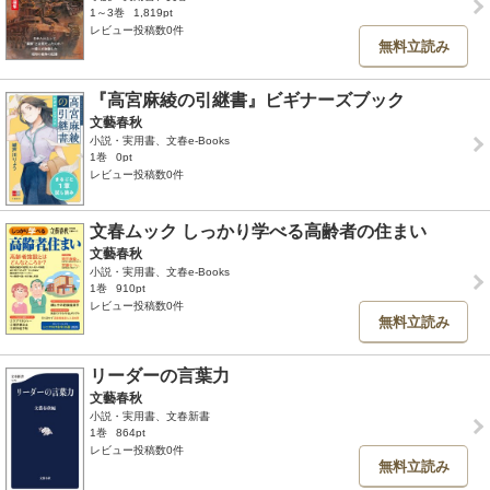
1～3巻
1,819pt
レビュー投稿数0件
無料立読み
『高宮麻綾の引継書』ビギナーズブック
文藝春秋
小説・実用書、文春e-Books
1巻
0pt
レビュー投稿数0件
文春ムック しっかり学べる高齢者の住まい
文藝春秋
小説・実用書、文春e-Books
1巻
910pt
レビュー投稿数0件
無料立読み
リーダーの言葉力
文藝春秋
小説・実用書、文春新書
1巻
864pt
レビュー投稿数0件
無料立読み