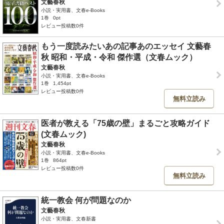
文藝春秋
小説・実用書、文春e-Books
1巻
0pt
レビュー投稿数0件
もう一度読みたいあの記事あのエッセイ 文藝春
秋 昭和・平成・令和 傑作選（文春ムック）
文藝春秋
小説・実用書、文春e-Books
1巻
1,454pt
レビュー投稿数0件
無料立読み
医者が教える「75歳の壁」まるごと攻略ガイド
(文春ムック)
文藝春秋
小説・実用書、文春e-Books
1巻
864pt
レビュー投稿数0件
無料立読み
統一教会 何が問題なのか
文藝春秋
小説・実用書、文春新書