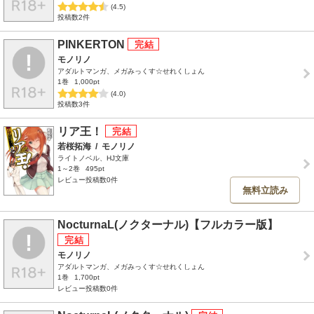
(4.5)
投稿数2件
PINKERTON
モノリノ
アダルトマンガ、メガみっくす☆せれくしょん
1巻
1,000pt
(4.0)
投稿数3件
リア王！
若桜拓海
/
モノリノ
ライトノベル、HJ文庫
1～2巻
495pt
レビュー投稿数0件
無料立読み
NocturnaL(ノクターナル)【フルカラー版】
モノリノ
アダルトマンガ、メガみっくす☆せれくしょん
1巻
1,700pt
レビュー投稿数0件