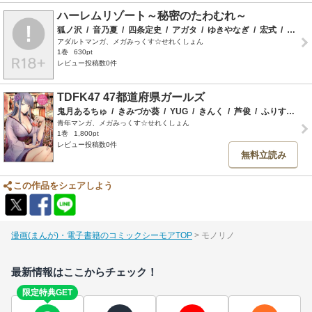
ハーレムリゾート～秘密のたわむれ～
狐ノ沢
/
音乃夏
/
四条定史
/
アガタ
/
ゆきやなぎ
/
宏式
/
千葉哲太郎
アダルトマンガ、メガみっくす☆せれくしょん
1巻
630pt
レビュー投稿数0件
TDFK47 47都道府県ガールズ
鬼月あるちゅ
/
きみづか葵
/
YUG
/
きんく
/
芦俊
/
ふりすく
/
青年マンガ、メガみっくす☆せれくしょん
1巻
1,800pt
レビュー投稿数0件
無料立読み
この作品をシェアしよう
漫画(まんが)・電子書籍のコミックシーモアTOP
モノリノ
最新情報はここからチェック！
限定特典GET