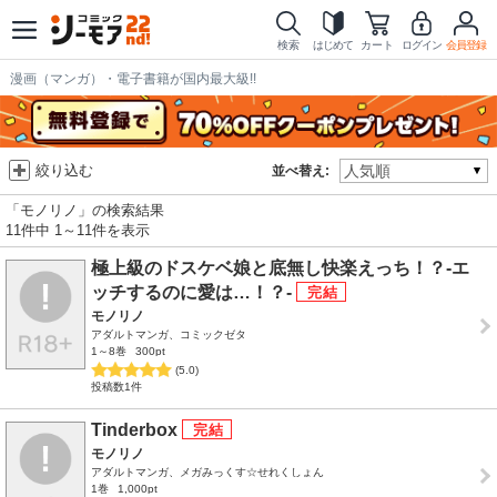
検索
はじめて
カート
ログイン
会員登録
漫画（マンガ）・電子書籍が国内最大級!!
絞り込む
並べ替え:
「モノリノ」の検索結果
11件中 1～11件を表示
極上級のドスケベ娘と底無し快楽えっち！？-エ
ッチするのに愛は…！？-
モノリノ
アダルトマンガ、コミックゼタ
1～8巻
300pt
(5.0)
投稿数1件
Tinderbox
モノリノ
アダルトマンガ、メガみっくす☆せれくしょん
1巻
1,000pt