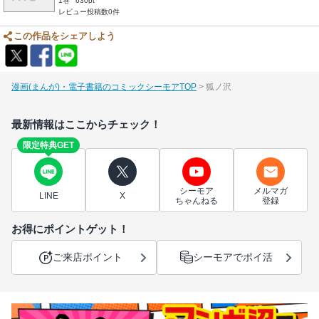
1巻
630pt
レビュー投稿数0件
この作品をシェアしよう
漫画(まんが)・電子書籍のコミックシーモアTOP
狐ノ沢
最新情報はここからチェック！
限定特典GET
シーモア
メルマガ
LINE
X
ちゃんねる
登録
お得にポイントゲット！
ご来店ポイント
シーモアでポイ活