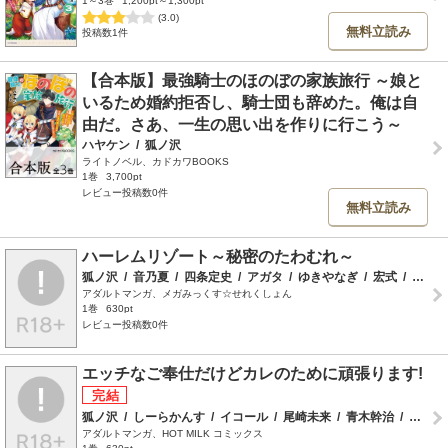
1～3巻
1,200pt～1,300pt
(3.0)
無料立読み
投稿数1件
【合本版】最強騎士のほのぼの家族旅行 ～娘と
いるため婚約拒否し、騎士団も辞めた。俺は自
由だ。さあ、一生の思い出を作りに行こう～
ハヤケン
/
狐ノ沢
ライトノベル、カドカワBOOKS
1巻
3,700pt
レビュー投稿数0件
無料立読み
ハーレムリゾート～秘密のたわむれ～
狐ノ沢
/
音乃夏
/
四条定史
/
アガタ
/
ゆきやなぎ
/
宏式
/
千葉哲太郎
アダルトマンガ、メガみっくす☆せれくしょん
1巻
630pt
レビュー投稿数0件
エッチなご奉仕だけどカレのために頑張ります!
狐ノ沢
/
しーらかんす
/
イコール
/
尾崎未来
/
青木幹治
/
鈴玉レンリ
アダルトマンガ、HOT MILK コミックス