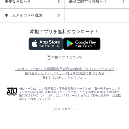
重要なお知らせ
商品に関するお知らせ
ホームアイコンを追加
本棚アプリを無料ダウンロード！
本棚アプリについて
このサイトについて
推奨環境
利用規約
ISBN検索
プライバシーポリシー
情報セキュリティーポリシー
特定商取引法に基づく表示
安心してお使いいただくために
ABJマークは、この電子書店・電子書籍配信サービスが、 著作権者からコンテ
ンツ使用許諾を得た正規版配信サービスであることを示す登録商標（登録番号
第6091713号）です。 詳しくは［ABJマーク］または［電子出版制作・流通協
議会］で検索してください。
(C)NTTソルマーレ