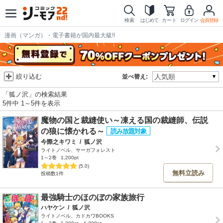
検索
はじめて
カート
ログイン
会員登録
漫画（マンガ）・電子書籍が国内最大級!!
絞り込む
並べ替え:
「狐ノ沢」の検索結果
5件中 1～5件を表示
魔物の国と裁縫使い～凍える国の裁縫師、伝説
の狼に懐かれる～
今際之キワミ
/
狐ノ沢
ライトノベル、サーガフォレスト
1～2巻
1,200pt
(5.0)
無料立読み
投稿数1件
最強騎士のほのぼの家族旅行
ハヤケン
/
狐ノ沢
ライトノベル、カドカワBOOKS