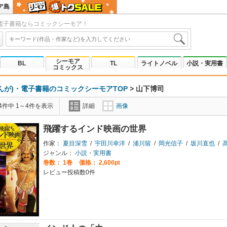
ア島
電子書籍ならコミックシーモア！
シーモア
BL
TL
ライトノベル
小説・実用書
コミックス
んが)・電子書籍のコミックシーモアTOP
>
山下博司
4件中 1～4件を表示
詳細
画像
飛躍するインド映画の世界
作家：
夏目深雪
/
宇田川幸洋
/
浦川留
/
岡光信子
/
坂川直也
/
ジャンル：
小説・実用書
巻数：
1巻
価格： 2,600pt
レビュー投稿数0件