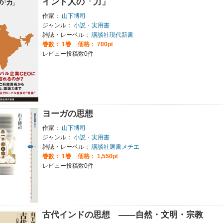
インド人の「力」
作家：
山下博司
ジャンル：
小説・実用書
雑誌・レーベル：
講談社現代新書
巻数：
1巻
価格： 700pt
レビュー投稿数0件
ヨーガの思想
作家：
山下博司
ジャンル：
小説・実用書
雑誌・レーベル：
講談社選書メチエ
巻数：
1巻
価格： 1,550pt
レビュー投稿数0件
古代インドの思想 ――自然・文明・宗教