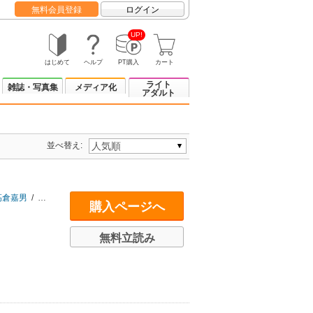
無料会員登録
ログイン
UP!
はじめて
ヘルプ
PT購入
カート
ライト
雑誌・写真集
メディア化
アダルト
並べ替え:
高倉嘉男
/
藤田直哉
/
古澤健
/
真魚八重子
/
山下博司
購入ページへ
無料立読み