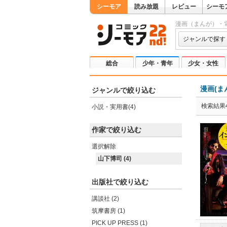
シーモア
読み放題
レビュー
シーモ
漫画（まんが）・
ジャンルで探す
総合
少年・青年
少女・女性
漫画(ま
ジャンルで絞り込む
検索結果
小説・実用書(4)
作家で絞り込む
選択解除
山下博司 (4)
出版社で絞り込む
講談社 (2)
筑摩書房 (1)
PICK UP PRESS (1)