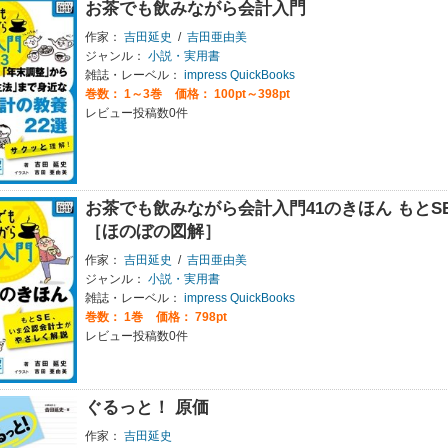
お茶でも飲みながら会計入門
作家：
吉田延史
/
吉田亜由美
ジャンル：
小説・実用書
雑誌・レーベル：
impress QuickBooks
巻数：
1～3巻
価格： 100pt～398pt
レビュー投稿数0件
お茶でも飲みながら会計入門41のきほん もと
［ほのぼの図解］
作家：
吉田延史
/
吉田亜由美
ジャンル：
小説・実用書
雑誌・レーベル：
impress QuickBooks
巻数：
1巻
価格： 798pt
レビュー投稿数0件
ぐるっと！ 原価
作家：
吉田延史