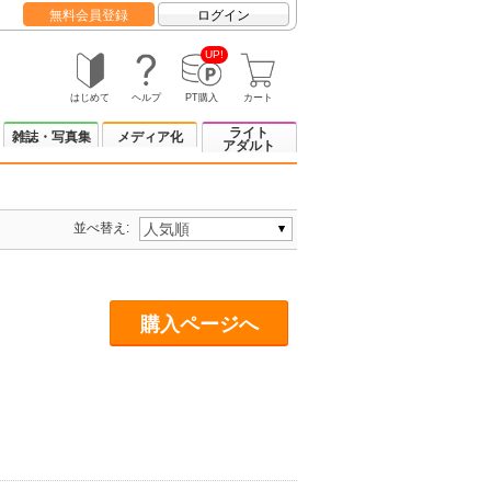
無料会員登録
ログイン
UP!
はじめて
ヘルプ
PT購入
カート
ライト
雑誌・写真集
メディア化
アダルト
並べ替え:
購入ページへ