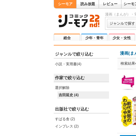
シーモア
読み放題
レビュー
シーモ
漫画（まんが）・
ジャンルで探す
総合
少年・青年
少女・女性
漫画(ま
ジャンルで絞り込む
検索結果
小説・実用書(4)
作家で絞り込む
選択解除
吉田延史 (4)
出版社で絞り込む
すばる舎 (2)
インプレス (2)