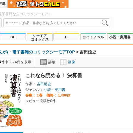
ア島
電子書籍ならコミックシーモア！
シーモア
BL
TL
ライトノベル
小説・実用書
コミックス
んが)・電子書籍のコミックシーモアTOP
>
吉田延史
4件中 1～4件を表示
詳細
画像
これなら読める！ 決算書
作家：
吉田延史
ジャンル：
小説・実用書
巻数：
1巻
価格： 1,400pt
レビュー投稿数0件