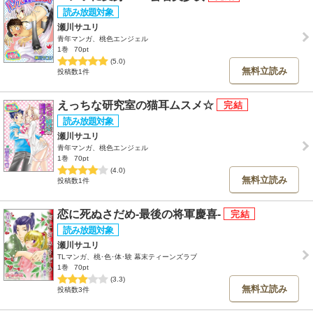
瀬川サユリ
青年マンガ、桃色エンジェル
1巻
70pt
(5.0)
無料立読み
投稿数1件
えっちな研究室の猫耳ムスメ☆
瀬川サユリ
青年マンガ、桃色エンジェル
1巻
70pt
(4.0)
無料立読み
投稿数1件
恋に死ぬさだめ-最後の将軍慶喜-
瀬川サユリ
TLマンガ、桃･色･体･験 幕末ティーンズラブ
1巻
70pt
(3.3)
無料立読み
投稿数3件