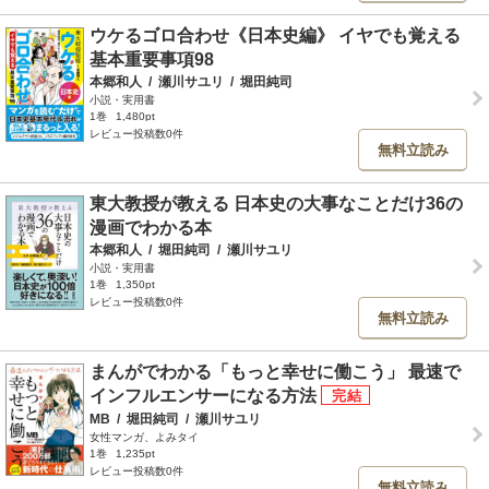
ウケるゴロ合わせ《日本史編》 イヤでも覚える
基本重要事項98
本郷和人
/
瀬川サユリ
/
堀田純司
小説・実用書
1巻
1,480pt
レビュー投稿数0件
無料立読み
東大教授が教える 日本史の大事なことだけ36の
漫画でわかる本
本郷和人
/
堀田純司
/
瀬川サユリ
小説・実用書
1巻
1,350pt
レビュー投稿数0件
無料立読み
まんがでわかる「もっと幸せに働こう」 最速で
インフルエンサーになる方法
MB
/
堀田純司
/
瀬川サユリ
女性マンガ、よみタイ
1巻
1,235pt
レビュー投稿数0件
無料立読み