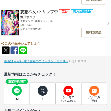
妄想乙女♪トリップ中
瀬川サユリ
青年マンガ、桃色エンジェル
1巻
70pt
レビュー投稿数0件
無料立読み
この作品をシェアしよう
漫画(まんが)・電子書籍のコミックシーモアTOP
瀬川サユリ
最新情報はここからチェック！
限定特典GET
シーモア
メルマガ
LINE
X
ちゃんねる
登録
お得にポイントゲット！