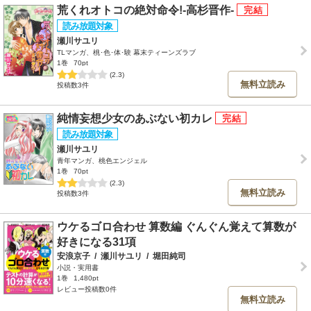
荒くれオトコの絶対命令!-高杉晋作-
瀬川サユリ
TLマンガ、桃･色･体･験 幕末ティーンズラブ
1巻
70pt
(2.3)
無料立読み
投稿数3件
純情妄想少女のあぶない初カレ
瀬川サユリ
青年マンガ、桃色エンジェル
1巻
70pt
(2.3)
無料立読み
投稿数3件
ウケるゴロ合わせ 算数編 ぐんぐん覚えて算数が
好きになる31項
安浪京子
/
瀬川サユリ
/
堀田純司
小説・実用書
1巻
1,480pt
レビュー投稿数0件
無料立読み