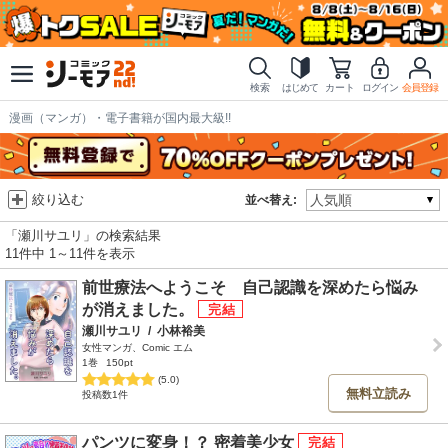
検索
はじめて
カート
ログイン
会員登録
漫画（マンガ）・電子書籍が国内最大級!!
絞り込む
並べ替え:
「瀬川サユリ」の検索結果
11件中 1～11件を表示
前世療法へようこそ 自己認識を深めたら悩み
が消えました。
瀬川サユリ
/
小林裕美
女性マンガ、Comic エム
1巻
150pt
(5.0)
無料立読み
投稿数1件
パンツに変身！？ 密着美少女